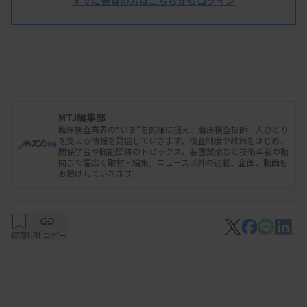
すでに会員の方はこちらからログイン
MTJ編集部
臨床検査業界の“いま”を的確に捉え、臨床検査技師一人ひとり
を支える情報を発信していきます。検査制度や政策をはじめ、
関係学会や職能団体のトピックス、装置試薬など技術革新の動
向まで幅広く取材・編集。ニュース以外の連載、企画、動画も
お届けしていきます。
保存
URLコピー