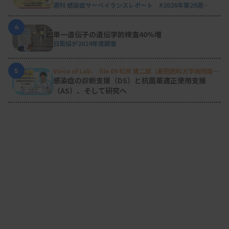
週刊 感染症サーベイランスレポート #2026年第29週
（2026.7.13 - 7.19）
4
単一遺伝子の遺伝学的検査40％増
日衛協が2024年度調査
5
Voice of Lab. file 09 松井 建二郎（藤田医科大学病院臨床
検査部微生物遺伝子検査室
）
感染症の診断支援（DS）と抗菌薬適正使用支援
（AS）、そして研究へ