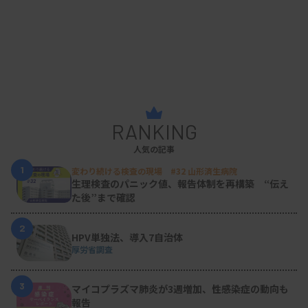
RANKING
人気の記事
1
変わり続ける検査の現場 #32 山形済生病院
生理検査のパニック値、報告体制を再構築 “伝え
た後”まで確認
2
HPV単独法、導入7自治体
厚労省調査
3
マイコプラズマ肺炎が3週増加、性感染症の動向も
報告