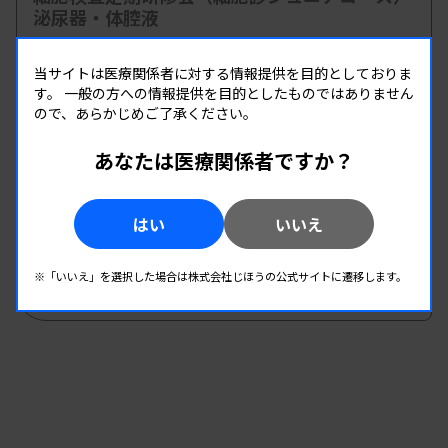
泌尿器・体腔液
主催 :
兵庫県臨床検査技師会
開催場所 : WEB
当サイトは医療関係者に対する情報提供を目的としておりま
す。
一般の方への情報提供を目的としたものではありません
病理・細胞
ので、あらかじめご了承ください。
あなたは医療関係者ですか？
08.22
08.22
-
2026.
（土）
2026.
（土）
病理・細胞診研究班 8月勉強会
はい
いいえ
主催 :
徳島県臨床検査技師会
開催場所 : 徳島県
※「いいえ」を選択した場合は株式会社じほうの公式サイトに遷移します。
病理・細胞