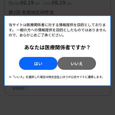
08.19
08.19
-
2026.
（水）
2026.
（水）
第2回 県南地区研修会
主催 :
熊本県臨床検査技師会
当サイトは医療関係者に対する情報提供を目的としておりま
開催場所 : WEB
す。
一般の方への情報提供を目的としたものではありません
管理運営
ので、あらかじめご了承ください。
あなたは医療関係者ですか？
08.20
08.20
-
2026.
（木）
2026.
（木）
第8回臨床検査技師のための キャリア形成 セミ
はい
いいえ
ナー
主催 :
愛知県有志グループ
※「いいえ」を選択した場合は株式会社じほうの公式サイトに遷移します。
開催場所 : WEB
管理運営