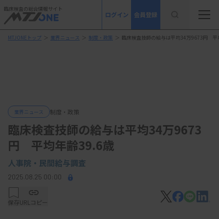
臨床検査の総合情報サイト
ログイン
会員登録
MTJONEトップ
＞
業界ニュース
＞
制度・政策
＞
臨床検査技師の給与は平均34万9673円 平均
制度・政策
業界ニュース
臨床検査技師の給与は平均34万9673
円 平均年齢39.6歳
人事院・民間給与調査
2025.08.25 00:00
保存
URLコピー