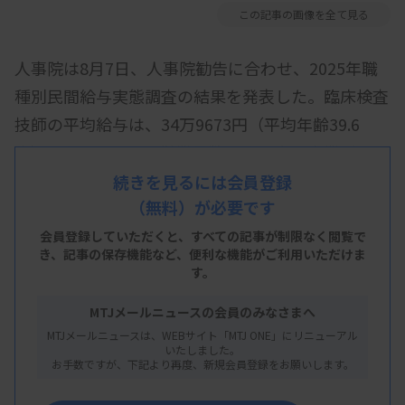
この記事の画像を全て見る
人事院は8月7日、人事院勧告に合わせ、2025年職
種別民間給与実態調査の結果を発表した。臨床検査
技師の平均給与は、34万9673円（平均年齢39.6
歳）となっている。
従業員数50人以上の事業所から
抽出し、4月時点の給与を調査した。
続きを見るには会員登録
（無料）が必要です
医療職の給与は、医師が120万6883円（44.3歳）、
会員登録していただくと、すべての記事が制限なく閲覧で
き、
記事の保存機能など、便利な機能がご利用いただけま
薬剤師が38万8534円（39.4歳）、看護師が37万
す。
9708円（39.0歳）など。
MTJメールニュースの会員のみなさまへ
MTJメールニュースは、WEBサイト「MTJ ONE」にリニューアル
いたしました。
資料はこちら
お手数ですが、下記より再度、新規会員登録をお願いします。