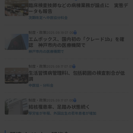
臨床検査技師などの病棟業務が論点に 実態デ
ータも報告
次期改定へ中医協分科会
制度・政策
2025.09.19 07:00
エムポックス、国内初の「クレード1b」を確
認 神戸市内の医療機関で
神戸市内の医療機関で
制度・政策
2025.09.17 07:01
生活習慣病管理料Ⅰ、包括範囲の検査割合が低
調
中医協・分科会
制度・政策
2025.09.17 07:00
結核罹患率、足踏み状態続く
厚労省が年報、外国出生の若年患者が増加