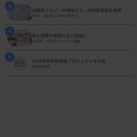
3
日臨技リエゾンが現地入り、病院検査室を視察
8月8・9両日にはDVT検診へ
4
導入経費や高齢化など課題に
全医共、検査DXテーマに議論
5
2026年度学術推進プロジェクトを決定
検査医学会