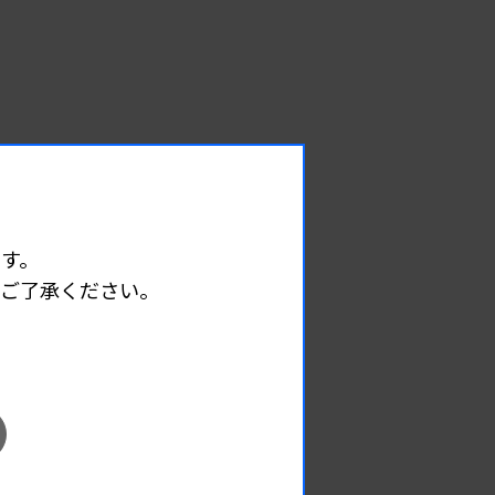
す。
めご了承ください。
EVENT
イベント情報
08.09
2026.
（日）
東部地区 広島県精度管理報告会
主催 :
広島県臨床検査技師会