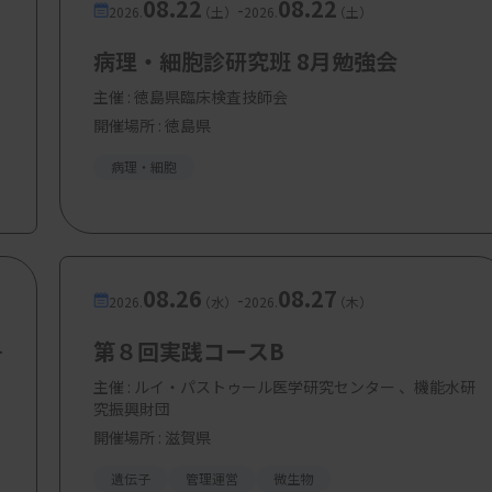
08.22
08.22
-
2026.
（土）
2026.
（土）
病理・細胞診研究班 8月勉強会
主催 :
徳島県臨床検査技師会
開催場所 : 徳島県
病理・細胞
08.26
08.27
-
2026.
（水）
2026.
（木）
丹
第８回実践コースB
主催 :
ルイ・パストゥール医学研究センター 、機能水研
究振興財団
開催場所 : 滋賀県
遺伝子
管理運営
微生物