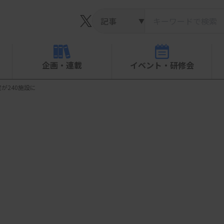
▼
企画・連載
イベント・研修会
が240施設に