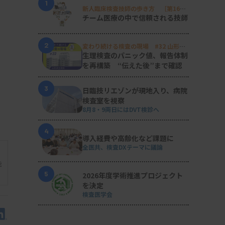
1
新人臨床検査技師の歩き方 ［第16
回］
チーム医療の中で信頼される技師
2
変わり続ける検査の現場 #32 山形済
生病院
生理検査のパニック値、報告体制
を再構築 “伝えた後”まで確認
3
日臨技リエゾンが現地入り、病院
検査室を視察
8月8・9両日にはDVT検診へ
4
導入経費や高齢化など課題に
全医共、検査DXテーマに議論
能
5
2026年度学術推進プロジェクト
を決定
検査医学会