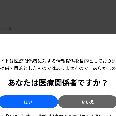
 07:00
続く
者が増加
サイトは医療関係者に対する情報提供を目的としておりま
 07:00
提供を目的としたものではありませんので、あらかじ
示 試験日は来年2月18日
あなたは医療関係者ですか？
はい
いいえ
 06:57
運用に問題意識
※「いいえ」を選択した場合は株式会社じほうの公式サイトに遷移します。