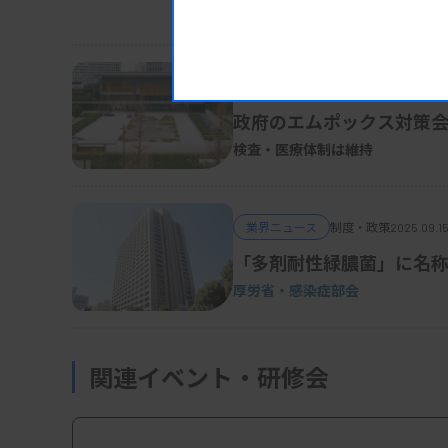
公明党
・厚生労働部会など
業界ニュース
制度・政策
2025.09.15
政府のエムポックス対策
検査・医療体制は維持
業界ニュース
制度・政策
2025.09.1
「多剤耐性緑膿菌」に名
厚労省・感染症部会
関連イベント・研修会