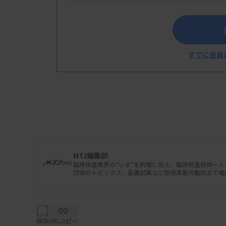
すでに会員
MTJ編集部
臨床検査業界の“いま”を的確に捉え、臨床検査技師一
団体のトピックス、装置試薬など技術革新の動向まで幅
保存
URLコピー