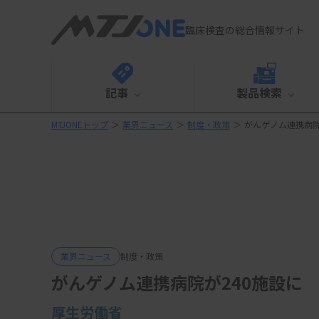
臨床検査の総合情報サイト
記事
製品検索
MTJONEトップ
＞
業界ニュース
＞
制度・政策
＞
がんゲノム連携病院
業界ニュース
制度・政策
がんゲノム連携病院が240施設に
厚生労働省