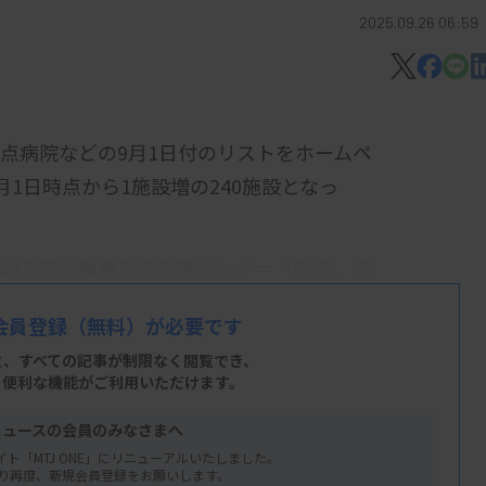
2025.09.26 06:59
点病院などの9月1日付のリストをホームペ
1日時点から1施設増の240施設となっ
、国立病院機構熊本医療センター（熊本、連
ル実施可能がんゲノム医療連携病院は、1
会員登録
（無料）が必要です
。
と、すべての記事が制限なく閲覧でき、
、便利な機能がご利用いただけます。
ニュースの会員のみなさまへ
イト「MTJ ONE」にリニューアルいたしました。
り再度、新規会員登録をお願いします。