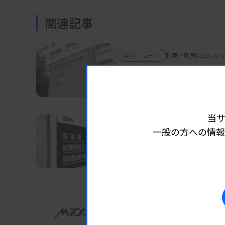
関連記事
業界ニュース
制度・政策
2025.09.17
結核罹患率、足踏み状態
厚労省が年報、外国出生の若年患
当
業界ニュース
制度・政策
2025.09.17
一般の方への情報
第72回検査技師国試を告
厚労省、全国9か所で
業界ニュース
制度・政策
2025.09.15
がん遺伝子パネル検査、