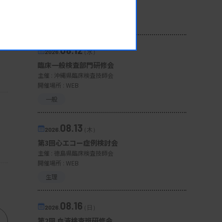
開催場所 : 広島県
管理運営
08.12
2026.
（水）
臨床一般検査部門研修会
主催 :
沖縄県臨床検査技師会
開催場所 : WEB
一般
08.13
2026.
（木）
第3回心エコー症例検討会
主催 :
徳島県臨床検査技師会
開催場所 : WEB
生理
08.16
2026.
（日）
第2回 血液検査班研修会