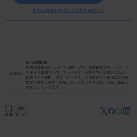
すでに会員の方はこちらからログイン
MTJ編集部
臨床検査業界の“いま”を的確に捉え、臨床検査技師一人ひとり
を支える情報を発信していきます。検査制度や政策をはじめ、
関係学会や職能団体のトピックス、装置試薬など技術革新の動
向まで幅広く取材・編集。ニュース以外の連載、企画、動画も
お届けしていきます。
保存
URLコピー