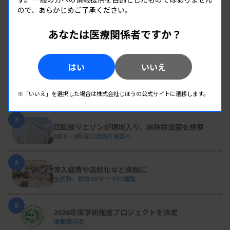
RANKING
ので、あらかじめご了承ください。
人気の記事
あなたは医療関係者ですか？
1
新人臨床検査技師の歩き方 ［第16回］
チーム医療の中で信頼される技師
はい
いいえ
2
変わり続ける検査の現場 #32 山形済生病院
生理検査のパニック値、報告体制を再構築 “伝え
※「いいえ」を選択した場合は株式会社じほうの公式サイトに遷移します。
た後”まで確認
3
日臨技リエゾンが現地入り、病院検査室を視察
8月8・9両日にはDVT検診へ
4
導入経費や高齢化など課題に
全医共、検査DXテーマに議論
5
2026年度学術推進プロジェクトを決定
検査医学会