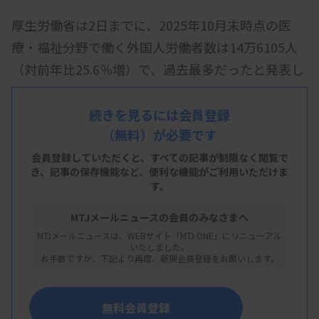
厚生労働省は2日までに、2025年10月末時点の医
療・福祉分野で働く外国人労働者数は14万6105人
（対前年比25.6％増）で、過去最多だったと発表し
た。外国人労働者全体に占める医療・福祉の割合は
5.7％だった。
続きを見るには会員登録
（無料）が必要です
事業主が届け出た外国人雇用の状況を集計し、公表
会員登録していただくと、すべての記事が制限なく閲覧で
した。医療・福祉の国籍別労働者はインドネシア人
き、
記事の保存機能など、便利な機能がご利用いただけま
が最多の2万8224人。次いでミャンマー人2万7361
す。
人、ベトナム人2万4820人だった。
MTJメールニュースの会員のみなさまへ
MTJメールニュースは、WEBサイト「MTJ ONE」にリニューアル
外国人労働者数は全体で257万1037人（11.7％増）
いたしました。
お手数ですが、下記より再度、新規会員登録をお願いします。
で過去最多だった。製造業に全体の24.7％となる63
万5075人が従事していた。
無料会員登録