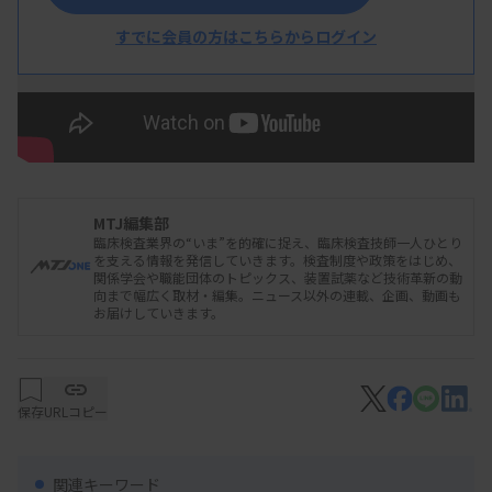
すでに会員の方はこちらからログイン
MTJ編集部
臨床検査業界の“いま”を的確に捉え、臨床検査技師一人ひとり
を支える情報を発信していきます。検査制度や政策をはじめ、
関係学会や職能団体のトピックス、装置試薬など技術革新の動
向まで幅広く取材・編集。ニュース以外の連載、企画、動画も
お届けしていきます。
保存
URLコピー
関連キーワード