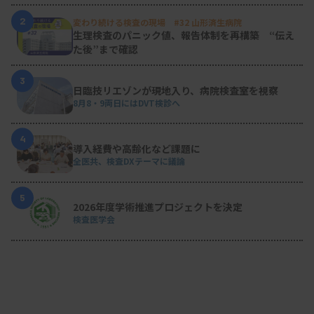
2
変わり続ける検査の現場 #32 山形済生病院
生理検査のパニック値、報告体制を再構築 “伝え
た後”まで確認
3
日臨技リエゾンが現地入り、病院検査室を視察
8月8・9両日にはDVT検診へ
4
導入経費や高齢化など課題に
全医共、検査DXテーマに議論
5
2026年度学術推進プロジェクトを決定
検査医学会