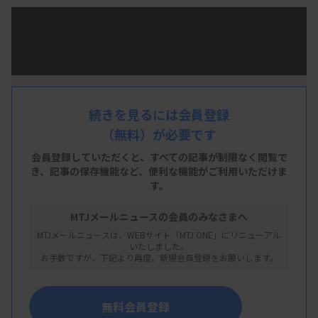
直近1週間の「MTJ ONE」配信ニュースから注目記
事5本をピックアップ。それぞれのニュースをスラ
イド1枚にまとめているので、通勤中や休憩中など
の隙間時間にサッとチェックできます。リニューア
ルにあわせ、AI音声の読み上げ機能もパワーアッ
続きを見るには会員登録
プ！ 耳だけで最新情報をキャッチし、多忙な毎日
（無料）が必要です
でも無理なくニュースに触れられます。
会員登録していただくと、すべての記事が制限なく閲覧で
き、
記事の保存機能など、便利な機能がご利用いただけま
す。
MTJメールニュースの会員のみなさまへ
MTJメールニュースは、WEBサイト「MTJ ONE」にリニューアル
いたしました。
お手数ですが、下記より再度、新規会員登録をお願いします。
無料会員登録