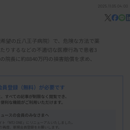
2025.11.05 04:00
現希望の丘八王子病院）で、危険な方法で薬
たりするなどの不適切な医療行為で患者3
の院長に約8840万円の損害賠償を求め、
ていた川崎鋼一さんに、血栓溶解薬「ウロキ
会員登録
（無料）が必要です
胸腔内に血液がたまる「血胸」が悪化した後
と、すべての記事が制限なく閲覧でき、
に77歳で死亡した。院長は投与の根拠とし
、便利な機能がご利用いただけます。
査データはなかったとしている。
ニュースの会員のみなさまへ
に必要な措置をせず、壊疽させた他、胃管チ
イト「MTJ ONE」にリニューアルいたしました。
り再度、新規会員登録をお願いします。
し、死亡させたと主張。さらに別の患者に