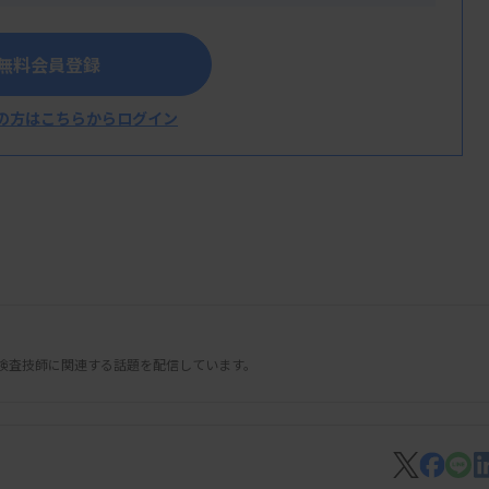
きる「褥瘡」を発生させ、感染症により死亡
無料会員登録
と治療を受けていたと思っていた。治療され
の方はこちらからログイン
検査技師に関連する話題を配信しています。