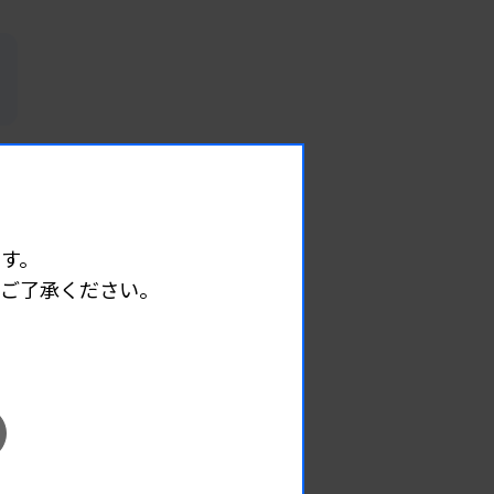
す。
めご了承ください。
EVENT
イベント情報
08.12
2026.
（水）
臨床一般検査部門研修会
主催 :
沖縄県臨床検査技師会