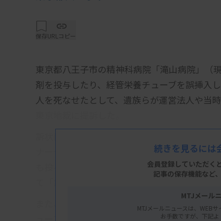
保存
URLコピー
東京都八王子市の精神科病院「滝山病院」（
剤を投与したり、経管栄養チューブを誤挿入し
人を死なせたとして、遺族らが運営法人や当時
東京地裁に提訴した。
訴状によると、院長は2021年12月、入院し
続きを見るには
ナーゼ」の持続投与を開始。出血が促され、
会員登録していただく
も投与を続け、最終的に多臓器不全で22年1月
記事の保存機能など
て「急性心筋梗塞」と診断したが、症状や検
MTJメール
また、右足に重い血流障害があった別の患者
MTJメールニュースは、WEBサ
お手数ですが、下記よ
ューブの先端を誤挿入した上で栄養剤を投与