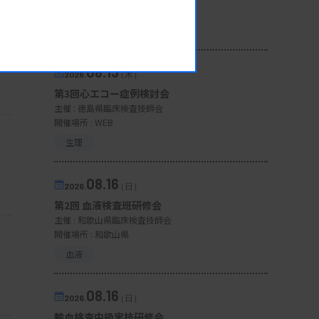
開催場所 : WEB
一般
08.13
2026.
（木）
第3回心エコー症例検討会
主催 :
徳島県臨床検査技師会
開催場所 : WEB
生理
08.16
2026.
（日）
第2回 血液検査班研修会
主催 :
和歌山県臨床検査技師会
開催場所 : 和歌山県
血液
08.16
2026.
（日）
輸血検査中級実技研修会