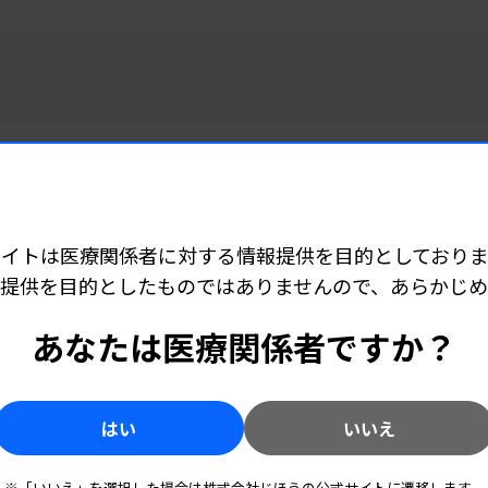
4:45
サイトは医療関係者に対する情報提供を目的としておりま
国に150万円賠償命令
提供を目的としたものではありませんので、あらかじ
あなたは医療関係者ですか？
4:00
はい
いいえ
少女と性交し有罪
※「いいえ」を選択した場合は株式会社じほうの公式サイトに遷移します。