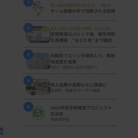
1
新人臨床検査技師の歩き方 ［第16
回］
チーム医療の中で信頼される技師
2
変わり続ける検査の現場 #32 山形済
生病院
生理検査のパニック値、報告体制
を再構築 “伝えた後”まで確認
3
日臨技リエゾンが現地入り、病院
検査室を視察
8月8・9両日にはDVT検診へ
4
導入経費や高齢化など課題に
全医共、検査DXテーマに議論
5
2026年度学術推進プロジェクト
を決定
検査医学会