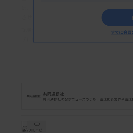
は、同じ姿勢で寝たきりになった時などにで
させたとした。
記者会見した川崎さんの長男は「父はきちん
すでに会員
ずに殺されてしまったのでないか」と話した。
共同通信社
共同通信社の配信ニュースのうち、臨床検査業界や臨床
保存
URLコピー