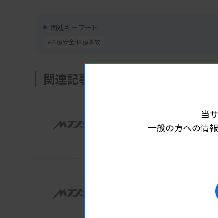
関連キーワード
#医療安全/医療事故
関連記事
業界ニュース
トレンド
2025.11.03 0
当
拘置所の医療「不適切」 
一般の方への情報
さいたま拘置支所
業界ニュース
トレンド
2025.11.03 0
作業療法士を懲戒解雇 
国立循環器病研究センター