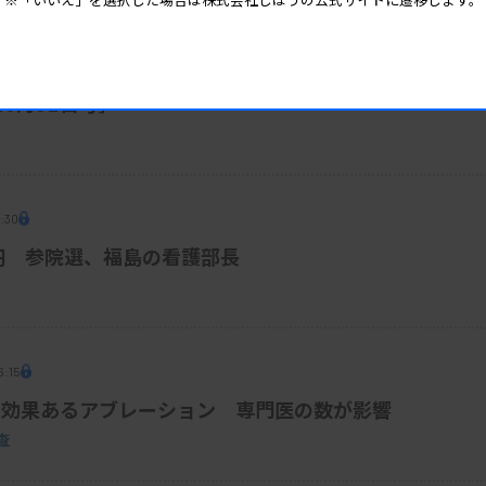
6:00
10月31日号］
4:30
円 参院選、福島の看護部長
6:15
、効果あるアブレーション 専門医の数が影響
査