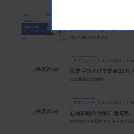
業界ニュース
トレンド
2025.10.31 0
編集部Pick upニュース［
MTJ ONE Headline
業界ニュース
トレンド
2025.10.31 0
投票呼びかけで罰金20万
公立藤田総合病院
業界ニュース
トレンド
2025.10.24 0
心房細動の治療に地域差
国立長寿医療研究センターなど調