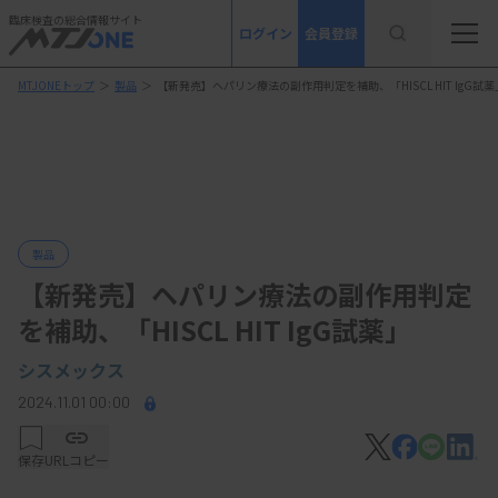
臨床検査の総合情報サイト
ログイン
会員登録
MTJONEトップ
＞
製品
＞
【新発売】ヘパリン療法の副作用判定を補助、「HISCL HIT IgG試薬
製品
【新発売】ヘパリン療法の副作用判定
を補助、「HISCL HIT IgG試薬」
シスメックス
2024.11.01 00:00
保存
URLコピー