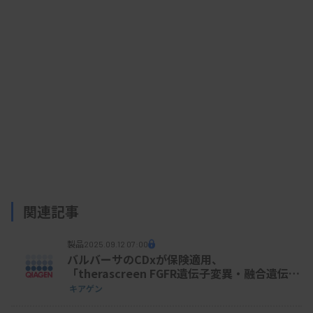
関連記事
製品
2025.09.12 07:00
バルバーサのCDxが保険適用、
「therascreen FGFR遺伝子変異・融合遺伝子
検出キットRGQ キアゲン」
キアゲン