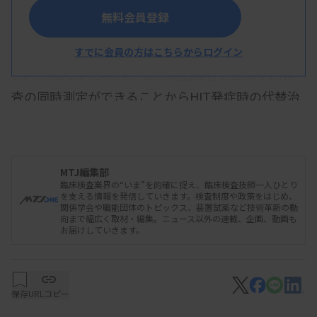
性の低減に寄与し、HIT（ヘパリン起因性血小板減
無料会員登録
少症）診断の迅速化および検査効率の向上に貢献」
（同社）するとしている。
すでに会員の方はこちらからログイン
CN-6500/CN-3500は、血液凝固検査と血清学的検
査の同時測定ができることからHIT発症時の代替治
療薬モニタリングに用いられるAPTT検査も迅速に
行え、検査ワークフローの向上も期待できるとして
いる。
MTJ編集部
臨床検査業界の“いま”を的確に捉え、臨床検査技師一人ひとり
を支える情報を発信していきます。検査制度や政策をはじめ、
資料はこちら
関係学会や職能団体のトピックス、装置試薬など技術革新の動
向まで幅広く取材・編集。ニュース以外の連載、企画、動画も
お届けしていきます。
保存
URLコピー