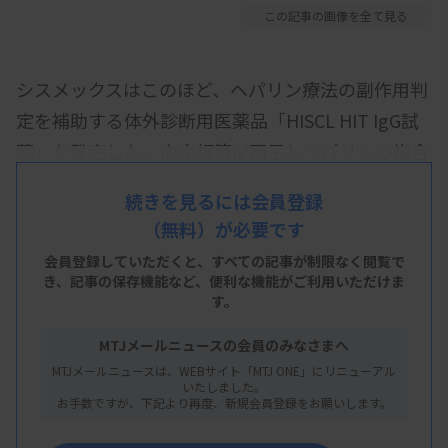
この記事の画像を全て見る
シスメックスはこのほど、ヘパリン療法の副作用判
定を補助する体外診断用医薬品「HISCL HIT IgG試
薬」を発売した。血小板第Ⅳ因子とヘパリンの複合
体に対するIgG抗体を測定する。同社製の全自動血
続きを見るには会員登録
液凝固測定装置 「CN-6500/CN-3500」で使用す
（無料）が必要です
る。
会員登録していただくと、すべての記事が制限なく閲覧で
き、
記事の保存機能など、便利な機能がご利用いただけま
同社によると、ヘパリン投与時の副作用の診断のた
す。
め、HIT抗体を測定する血清学的検査が行われる
が、実施する医療機関は限定的で、さらに偽陽性が
MTJメールニュースの会員のみなさまへ
MTJメールニュースは、WEBサイト「MTJ ONE」にリニューアル
多いことが課題だった。
いたしました。
お手数ですが、下記より再度、新規会員登録をお願いします。
発売した試薬では高感度と高特異度を実現。「偽陽