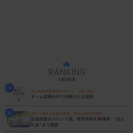
RANKING
人気の記事
1
新人臨床検査技師の歩き方 ［第16回］
チーム医療の中で信頼される技師
2
変わり続ける検査の現場 #32 山形済生病院
生理検査のパニック値、報告体制を再構築 “伝え
た後”まで確認