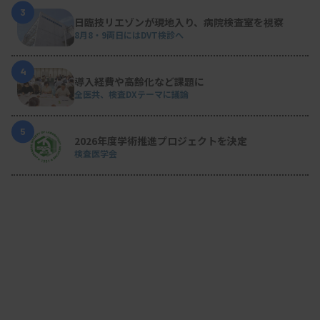
3
日臨技リエゾンが現地入り、病院検査室を視察
8月8・9両日にはDVT検診へ
4
導入経費や高齢化など課題に
全医共、検査DXテーマに議論
5
2026年度学術推進プロジェクトを決定
検査医学会