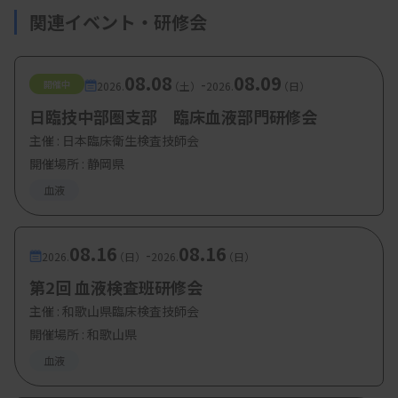
関連イベント・研修会
08.08
08.09
-
開催中
2026.
（土）
2026.
（日）
日臨技中部圏支部 臨床血液部門研修会
主催 :
日本臨床衛生検査技師会
開催場所 : 静岡県
血液
08.16
08.16
-
2026.
（日）
2026.
（日）
第2回 血液検査班研修会
主催 :
和歌山県臨床検査技師会
開催場所 : 和歌山県
血液