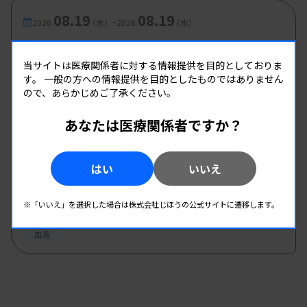
08.19
08.19
-
2026.
（水）
2026.
（水）
血液WEB研修会
主催 :
佐賀県臨床検査技師会
当サイトは医療関係者に対する情報提供を目的としておりま
す。
一般の方への情報提供を目的としたものではありません
開催場所 : WEB
ので、あらかじめご了承ください。
血液
あなたは医療関係者ですか？
08.26
08.26
-
2026.
（水）
2026.
（水）
はい
いいえ
第1回臨床血液部門研修会
主催 :
大分県臨床検査技師会
※「いいえ」を選択した場合は株式会社じほうの公式サイトに遷移します。
開催場所 : WEB
血液