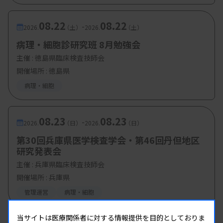
08.22
08.22
-
2026.
（土）
2026.
（土）
病理・細胞診研究班 8月勉強会
主催 :
徳島県臨床検査技師会
開催場所 : 徳島県
病理・細胞
08.23
08.23
-
2026.
（日）
2026.
（日）
第30回兵庫県医学検査学会・第46回丹但地区
研究発表会
主催 :
兵庫県臨床検査技師会
開催場所 : 兵庫県
管理運営
病理・細胞
当サイトは医療関係者に対する情報提供を目的としておりま