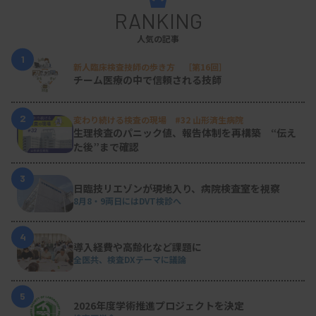
RANKING
人気の記事
1
新人臨床検査技師の歩き方 ［第16回］
チーム医療の中で信頼される技師
2
変わり続ける検査の現場 #32 山形済生病院
生理検査のパニック値、報告体制を再構築 “伝え
た後”まで確認
3
日臨技リエゾンが現地入り、病院検査室を視察
8月8・9両日にはDVT検診へ
4
導入経費や高齢化など課題に
全医共、検査DXテーマに議論
5
2026年度学術推進プロジェクトを決定