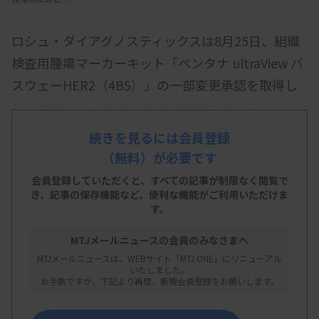
ロシュ・ダイアグノスティックスは8月25日、組織
検査用腫瘍マーカーキット「ベンタナ ultraView パ
スウェーHER2（4B5）」の一部変更承認を取得し
たと発表した。抗HER2抗体薬物複合体「エンハー
ツ」のコンパニオン診断薬（CDx）として、新たに
続きを見るには会員登録
HER2超低発現の乳がん患者に対する適応判定補助
（無料）が必要です
に使用される。
会員登録していただくと、すべての記事が制限なく閲覧で
き、
記事の保存機能など、便利な機能がご利用いただけま
同製品は、免疫組織化学（IHC）法を測定原理と
す。
し、全自動免疫染色装置のベンタナ ベンチマーク
MTJメールニュースの会員のみなさまへ
シリーズを用いて、がん組織または細胞中のHER2
MTJメールニュースは、WEBサイト「MTJ ONE」にリニューアル
蛋白を検出する体外診断用医薬品。2023年3月に、
いたしました。
お手数ですが、下記より再度、新規会員登録をお願いします。
HER2低発現の乳がん患者を対象に「エンハーツ」
のCDxとして、一部変更承認を取得している。