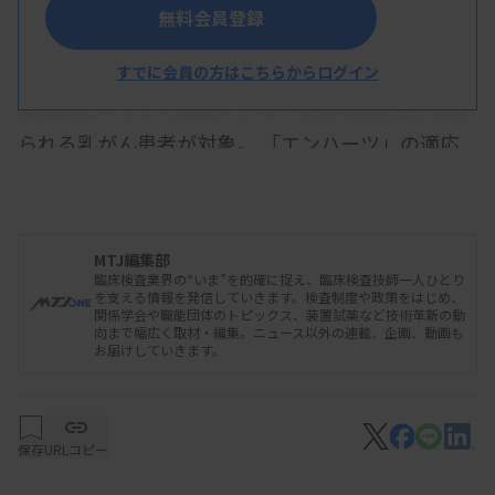
無料会員登録
今回追加された判定基準のHER2超低発現は、IHC
法でスコア0と判定された検体のうち10％以下の腫
すでに会員の方はこちらからログイン
瘍細胞に辛うじて認識できる不完全な膜染色が認め
られる乳がん患者が対象。 「エンハーツ」の適応
拡大に伴う一部変更承認のため、使用目的に変更は
ない。
MTJ編集部
臨床検査業界の“いま”を的確に捉え、臨床検査技師一人ひとり
を支える情報を発信していきます。検査制度や政策をはじめ、
関係学会や職能団体のトピックス、装置試薬など技術革新の動
向まで幅広く取材・編集。ニュース以外の連載、企画、動画も
お届けしていきます。
保存
URLコピー