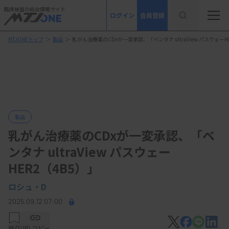
臨床検査の総合情報サイト
ログイン
会員登録
MTJONEトップ
＞
製品
＞
乳がん治療薬のCDxが一変承認、「ベンタナ ultraView パスウェーH
製品
乳がん治療薬のCDxが一変承認、「ベ
ンタナ ultraView パスウェー
HER2（4B5）」
ロシュ・D
2025.09.12 07:00
保存
URLコピー