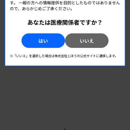
08.26
08.26
-
す。
一般の方への情報提供を目的としたものではありません
2026.
（水）
2026.
（水）
ので、あらかじめご了承ください。
第2回 病理・細胞検査班研修会
あなたは医療関係者ですか？
主催 :
和歌山県臨床検査技師会
開催場所 : WEB
病理・細胞
はい
いいえ
※「いいえ」を選択した場合は株式会社じほうの公式サイトに遷移します。