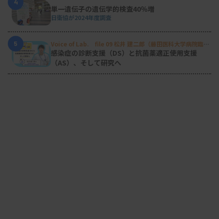
4
単一遺伝子の遺伝学的検査40％増
日衛協が2024年度調査
5
Voice of Lab. file 09 松井 建二郎（藤田医科大学病院臨床
検査部微生物遺伝子検査室
）
感染症の診断支援（DS）と抗菌薬適正使用支援
（AS）、そして研究へ