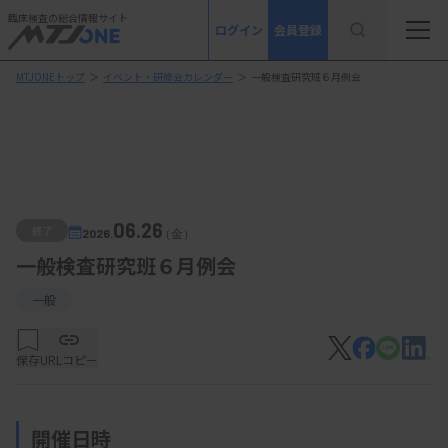
臨床検査の総合情報サイト
ログイン
会員登録
MTJONEトップ
＞
イベント・研修会カレンダー
＞
一般検査研究班６月例会
06.26
終了
2026.
（金）
一般検査研究班６月例会
一般
保存
URLコピー
開催日時