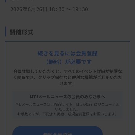
2026年6月26日 18 : 30 ～ 19 : 30
開催形式
現地開催＋LIVE配信
続きを見るには会員登録
（無料）が必要です
会 場
会員登録していただくと、すべてのイベント詳細が制限な
く閲覧でき、
クリップ保存など便利な機能がご利用いただ
群馬大学医学部附属病院 検査部セミナー室
けます。
群馬県前橋市昭和町3丁目39-15
MTJメールニュースの会員のみなさまへ
MTJメールニュースは、WEBサイト「MTJ ONE」にリニューアル
いたしました。
お手数ですが、下記より再度、新規会員登録をお願いします。
主 催
群馬県臨床検査技師会
無料会員登録