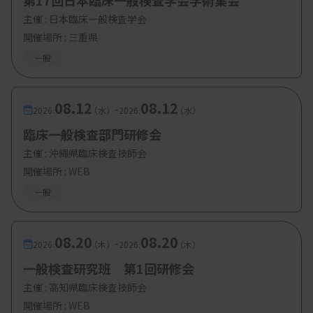
第17回日本臨床一般検査学会学術集会
主催 :
日本臨床一般検査学会
【参加費・定員など】
開催場所 : 三重県
・参加費：日臨技会員または県会員 無料、非会
一般
員 500円
08.12
08.12
-
2026.
（水）
2026.
（水）
臨床一般検査部門研修会
主催 :
沖縄県臨床検査技師会
開催場所 : WEB
一般
08.20
08.20
-
2026.
（木）
2026.
（木）
一般検査研究班 第1回研修会
主催 :
高知県臨床検査技師会
開催場所 : WEB