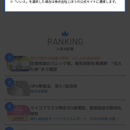
※「いいえ」を選択した場合は株式会社じほうの公式サイトに遷移します。
RANKING
人気の記事
1
変わり続ける検査の現場 #32 山形済生病院
生理検査のパニック値、報告体制を再構築 “伝え
た後”まで確認
2
HPV単独法、導入7自治体
厚労省調査
3
マイコプラズマ肺炎が3週増加、性感染症の動向も
報告
週刊 感染症サーベイランスレポート #2026年第29週
（2026.7.13 - 7.19）