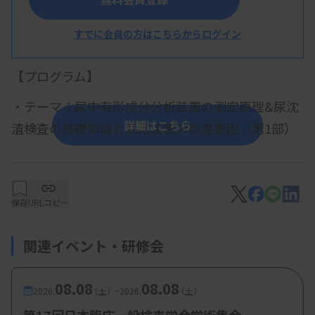
すでに会員の方はこちらからログイン
概 要
【プログラム】
・テーマ：尿中有形成分分析装置の測定原理&尿沈
詳細はこちら
渣検査の基礎知識と測定装置の誤差要因（第1部）
尿定性結果とUF-5000との乖離時の対応
&スキャッタグラムの活用（第２部）
保存
URLコピー
第1部 村山勝俊氏（シスメックス株式会社
北関東支店 学術サポート課）
関連イベント・研修会
第2部 宮本卓馬氏（独立行政法人 地域医療機
能推進機構 群馬中央病院 臨床検査部）
08.08
08.08
-
2026.
（土）
2026.
（土）