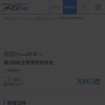
臨床検査の総合情報サイト
ログイン
会員登録
MTJONEトップ
＞
イベント・研修会カレンダー
＞
第2回総合管理班研修会
02.12
終了
2026.
（木）
第2回総合管理班研修会
管理運営
保存
URLコピー
開催日時