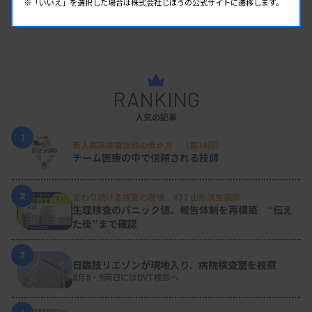
※「いいえ」を選択した場合は株式会社じほうの公式サイトに遷移します。
RANKING
人気の記事
1
新人臨床検査技師の歩き方 ［第16回］
チーム医療の中で信頼される技師
2
変わり続ける検査の現場 #32 山形済生病院
生理検査のパニック値、報告体制を再構築 “伝え
た後”まで確認
3
日臨技リエゾンが現地入り、病院検査室を視察
8月8・9両日にはDVT検診へ