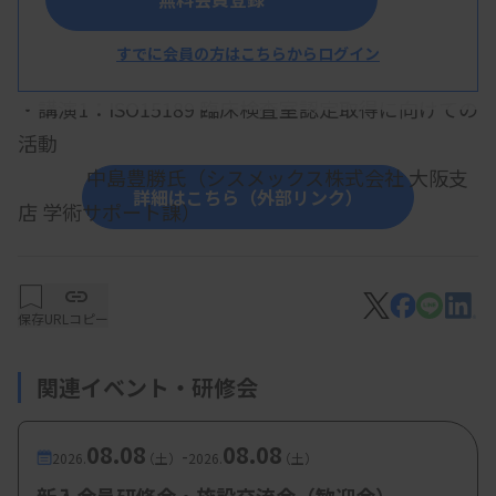
～医療法改正、一般的なISOの内容、SOP作成方法
すでに会員の方はこちらからログイン
の概要、運用例～
・講演1：ISO15189 臨床検査室認定取得に向けての
活動
中島豊勝氏（シスメックス株式会社 大阪支
詳細はこちら（外部リンク）
店 学術サポート課）
・講演2：当院における標準作業手順書の作成、運
用
保存
URLコピー
日浦舞子技師（和歌山県立医科大学附属病
院中央検査部）
関連イベント・研修会
・内容：医療法改正、一般的なISOの内容、SOP作
成方法の概要、運用例
08.08
08.08
-
2026.
（土）
2026.
（土）
【参加費・定員など】