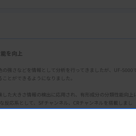
性能を向上
の強さなどを情報として分析を行ってきましたが、UF-5000
ることができるようになりました。
味した大きさ情報の検出に応用され、有形成分の分類性能向上
な反応系として、SFチャンネル、CRチャンネルを搭載しまし