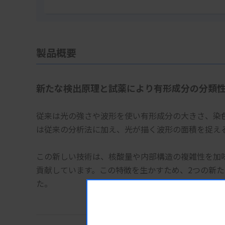
製品概要
新たな検出原理と試薬により有形成分の分類
従来は光の強さや波形を使い有形成分の大きさ、染色
は従来の分析法に加え、光が描く波形の面積を捉え
この新しい技術は、核酸量や内部構造の複雑性を加
貢献しています。この特徴を生かすため、2つの新た
た。