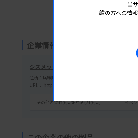
当
一般の方への情報
公式サイトで詳細情報を見る
企業情報
シスメックス株式会社
住所：兵庫県神戸市中央区脇浜海岸通1丁目5番1号
URL：
https://www.sysmex.co.jp/
その他の掲載製品を見る(21製品)
イベン
この企業の他の製品