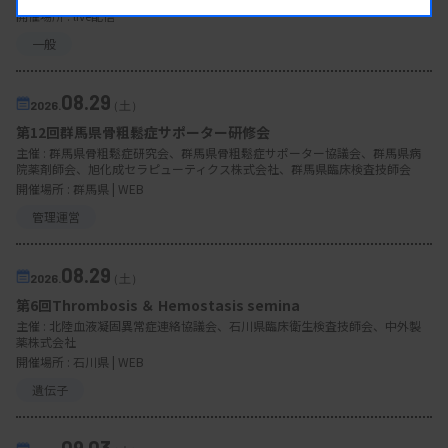
開催場所 : live配信
一般
08.29
2026.
（土）
第12回群馬県骨粗鬆症サポーター研修会
主催 :
群馬県骨粗鬆症研究会、群馬県骨粗鬆症サポーター協議会、群馬県病
院薬剤師会、旭化成セラピューティクス株式会社、群馬県臨床検査技師会
開催場所 : 群馬県 | WEB
管理運営
08.29
2026.
（土）
第6回Thrombosis ＆ Hemostasis semina
主催 :
北陸血液凝固異常症連絡協議会、石川県臨床衛生検査技師会、中外製
薬株式会社
開催場所 : 石川県 | WEB
遺伝子
09.03