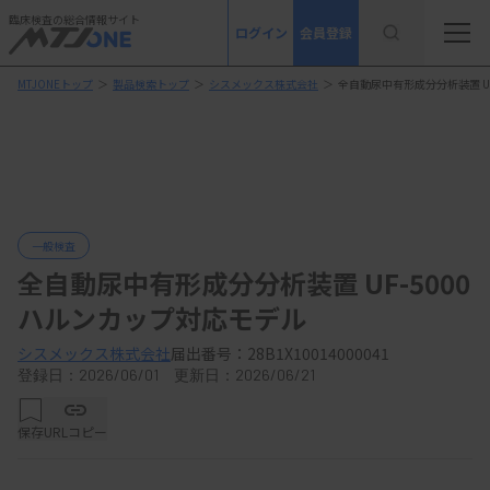
臨床検査の総合情報サイト
ログイン
会員登録
MTJONEトップ
＞
製品検索トップ
＞
シスメックス株式会社
＞
全自動尿中有形成分分析装置 UF
一般検査
全自動尿中有形成分分析装置 UF-5000
ハルンカップ対応モデル
シスメックス株式会社
届出番号：28B1X10014000041
登録日：2026/06/01 更新日：2026/06/21
保存
URLコピー