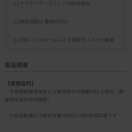
01
ナイセリア・ゴノレアDNAを検出
02
測定時間は 最短約30分
03
内部コントロールにより偽陰性リスクを低減
製品概要
【使用目的】
　子宮頸管擦過物または男性尿中の淋菌DNA の検出（淋
菌感染症診断の補助）
　※全自動遺伝子解析装置 GENECUBE
専用試薬です
®