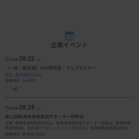
企業イベント
08.22
2026.
（土）
【一般：尿沈渣】USC研究会／ウェブセミナー
提供 : 東洋紡株式会社
開催場所 : live配信
一般
08.29
2026.
（土）
第12回群馬県骨粗鬆症サポーター研修会
主催 :
群馬県骨粗鬆症研究会、群馬県骨粗鬆症サポーター協議会、群馬県病
院薬剤師会、旭化成セラピューティクス株式会社、群馬県臨床検査技師会
開催場所 : 群馬県 | WEB