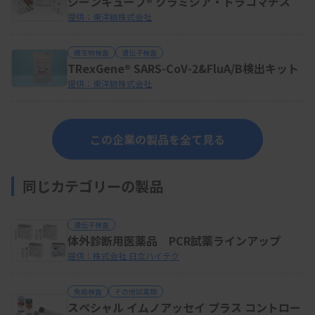
ジーンキューブ® クラミジア・トラコマチス
提供：東洋紡株式会社
微生物検査
遺伝子検査
TRexGene® SARS-CoV-2&FluA/B検出キット
提供：東洋紡株式会社
この企業の製品を全て見る
同じカテゴリーの製品
遺伝子検査
体外診断用医薬品 PCR試薬ラインアップ
提供：株式会社 日立ハイテク
免疫検査
その他試薬類
スペシャル イムノアッセイ プラス コントロー