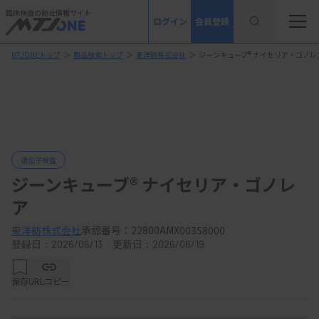
臨床検査の総合情報サイト
ログイン
会員登録
MTJONEトップ
＞
製品検索トップ
＞
東洋紡株式会社
＞
ジーンキューブ® ナイセリア・ゴノレ
遺伝子検査
ジーンキューブ® ナイセリア・ゴノレ
ア
東洋紡株式会社
承認番号：22800AMX00358000
登録日：2026/06/13 更新日：2026/06/19
保存
URLコピー