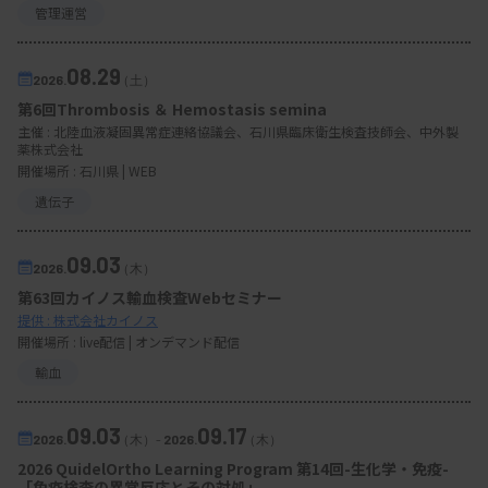
管理運営
08.29
2026.
（土）
第6回Thrombosis ＆ Hemostasis semina
主催 :
北陸血液凝固異常症連絡協議会、石川県臨床衛生検査技師会、中外製
薬株式会社
開催場所 : 石川県 | WEB
遺伝子
09.03
2026.
（木）
第63回カイノス輸血検査Webセミナー
提供 : 株式会社カイノス
開催場所 : live配信 | オンデマンド配信
輸血
09.03
09.17
2026.
（木）
-
2026.
（木）
2026 QuidelOrtho Learning Program 第14回-生化学・免疫-
「免疫検査の異常反応とその対処」