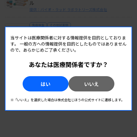
ル
提供：バイオ・ラッド ラボラトリーズ株式会社
免疫検査
その他試薬類
リクイチェック 参考値付 感染症コントロール
当サイトは医療関係者に対する情報提供を目的としておりま
提供：バイオ・ラッド ラボラトリーズ株式会社
す。
一般の方への情報提供を目的としたものではありません
ので、あらかじめご了承ください。
同じカテゴリーの製品を全て見る
あなたは医療関係者ですか？
はい
いいえ
※「いいえ」を選択した場合は株式会社じほうの公式サイトに遷移します。