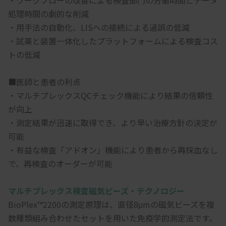
・ワークフローの改善による検査部門の労働時間とデータ
処理時間の劇的な削減
・用手法の自動化、LISへの接続による過誤の低減
・試薬と装置一体化したプラットフォームによる検査コス
トの低減
■医師と患者の利点
・マルチプレックスQCチェック機能により結果の信頼性
が向上
・測定結果が迅速に取得でき、より早い治療方針の決定が
可能
・有益な検査「アドオン」機能により患者から再採血なし
で、再検査のオーダーが可能
マルチプレックス検査磁気ビーズ・テクノロジー
BioPlex™2200の測定原理は、直径8μmの磁気ビーズを複
数種類組み合わせたセットを用いた免疫学的測定法です。