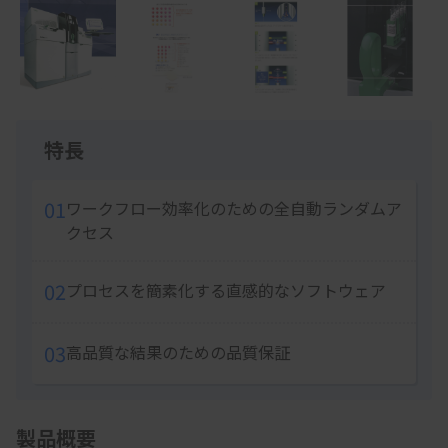
1
of
5
Item
1
特長
of
5
01
ワークフロー効率化のための全自動ランダムア
クセス
02
プロセスを簡素化する直感的なソフトウェア
03
高品質な結果のための品質保証
製品概要