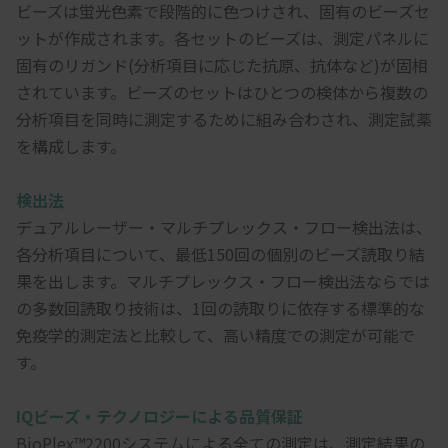
ビーズは蛍光色素で段階的に色つけされ、固有のビーズセ
ットが作成されます。各セットのビーズは、測定パネルに
固有のリガンド(分析項目に応じた抗原、抗体など)が固相
されています。ビーズのセットはひとつの検体から複数の
分析項目を同時に測定するために組み合わされ、測定試薬
を構成します。
検出法
デュアルレーザー・マルチプレックス・フロー検出法は、
各分析項目について、最低150回の個別のビーズ読取り結
果を出します。マルチプレックス・フロー検出法ならでは
の多数回読取り技術は、1回の読取りに依存する標準的な
免疫学的測定法と比較して、高い精度での測定が可能で
す。
IQビーズ・テクノロジーによる品質保証
BioPlex™2200システムによる全ての測定は、測定結果の