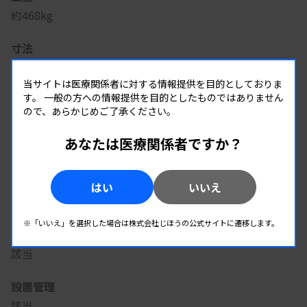
約468kg
寸法
【外形寸法】幅1.3m×奥行0.9m×高さ1.3m
【設置場所の要件】操作のスペースとして 後方0.2m, 左側
当サイトは医療関係者に対する情報提供を目的としておりま
す。
一般の方への情報提供を目的としたものではありません
1.0m, 右側0.2m, 前方1.0m, 上部1.8m
ので、あらかじめご了承ください。
電源
あなたは医療関係者ですか？
【電圧】AC100～240V
【周波数】50～60Hz
【消費電力】1,000W
はい
いいえ
※UPSはオプション
※「いいえ」を選択した場合は株式会社じほうの公式サイトに遷移します。
特定保守
該当
設置管理
該当