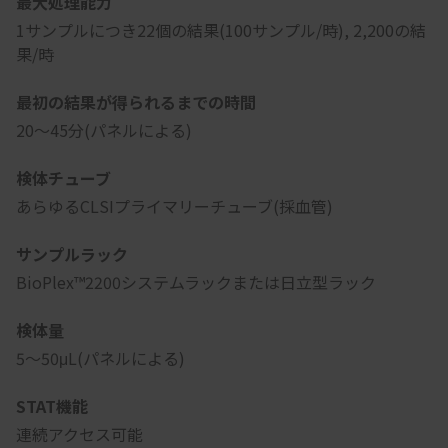
最大処理能力
1サンプルにつき22個の結果(100サンプル/時), 2,200の結
果/時
最初の結果が得られるまでの時間
20～45分(パネルによる)
検体チューブ
あらゆるCLSIプライマリーチューブ(採血管)
サンプルラック
BioPlex™2200システムラックまたは日立型ラック
検体量
5～50μL(パネルによる)
STAT機能
連続アクセス可能