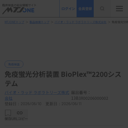
臨床検査の総合情報サイト
ログイン
会員登録
MTJONEトップ
＞
製品検索トップ
＞
バイオ・ラッド ラボラトリーズ株式会社
＞
免疫蛍光分析装
免疫検査
免疫蛍光分析装置 BioPlex™2200シス
テム
バイオ・ラッド ラボラトリーズ株式
届出番号：
会社
13B3X00206000002
登録日：2026/06/10 更新日：2026/06/11
保存
URLコピー