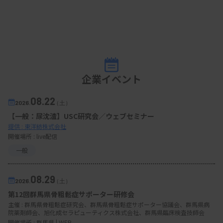
企業イベント
08.22
2026.
（土）
【一般：尿沈渣】USC研究会／ウェブセミナー
提供 : 東洋紡株式会社
開催場所 : live配信
一般
08.29
2026.
（土）
第12回群馬県骨粗鬆症サポーター研修会
主催 :
群馬県骨粗鬆症研究会、群馬県骨粗鬆症サポーター協議会、群馬県病
院薬剤師会、旭化成セラピューティクス株式会社、群馬県臨床検査技師会
開催場所 : 群馬県 | WEB