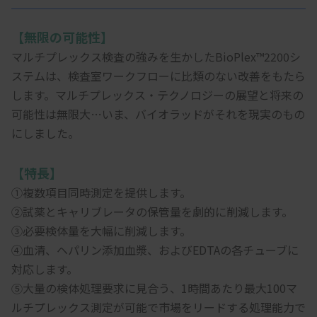
【無限の可能性】
マルチプレックス検査の強みを生かしたBioPlex™2200シ
ステムは、検査室ワークフローに比類のない改善をもたら
します。マルチプレックス・テクノロジーの展望と将来の
可能性は無限大…いま、バイオラッドがそれを現実のもの
にしました。
【特長】
①複数項目同時測定を提供します。
②試薬とキャリブレータの保管量を劇的に削減します。
③必要検体量を大幅に削減します。
④血清、ヘパリン添加血漿、およびEDTAの各チューブに
対応します。
⑤大量の検体処理要求に見合う、1時間あたり最大100マ
ルチプレックス測定が可能で市場をリードする処理能力で