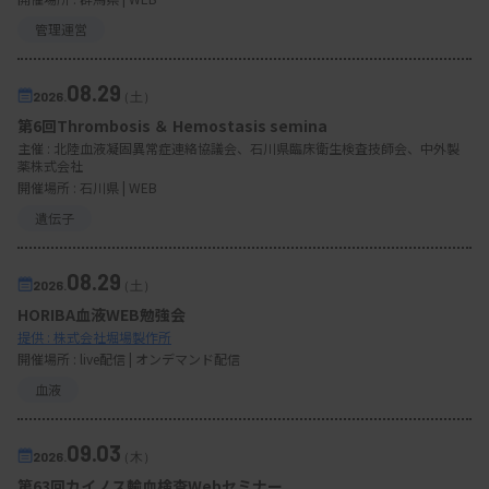
管理運営
08.29
2026.
（土）
第6回Thrombosis ＆ Hemostasis semina
主催 :
北陸血液凝固異常症連絡協議会、石川県臨床衛生検査技師会、中外製
薬株式会社
開催場所 : 石川県 | WEB
遺伝子
08.29
2026.
（土）
HORIBA血液WEB勉強会
提供 : 株式会社堀場製作所
開催場所 : live配信 | オンデマンド配信
血液
09.03
2026.
（木）
第63回カイノス輸血検査Webセミナー