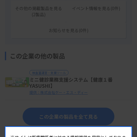
その他の掲載製品を見る
イベント情報を見る(0件)
(2製品)
お知らせを見る(0件)
この企業の他の製品
検査室運営・支援ツール
ミニ健診業務支援システム【健康１番
YASUSHI】
提供：株式会社ケー・エス・ディー
この企業の製品を全て見る
同じカテゴリーの製品