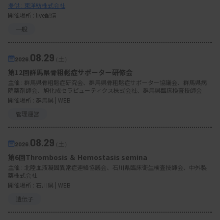
提供 : 東洋紡株式会社
開催場所 : live配信
一般
08.29
2026.
（土）
第12回群馬県骨粗鬆症サポーター研修会
主催 :
群馬県骨粗鬆症研究会、群馬県骨粗鬆症サポーター協議会、群馬県病
院薬剤師会、旭化成セラピューティクス株式会社、群馬県臨床検査技師会
開催場所 : 群馬県 | WEB
管理運営
08.29
2026.
（土）
第6回Thrombosis ＆ Hemostasis semina
主催 :
北陸血液凝固異常症連絡協議会、石川県臨床衛生検査技師会、中外製
薬株式会社
開催場所 : 石川県 | WEB
遺伝子