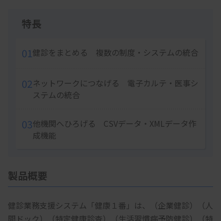
Item
1
特長
of
5
01
健診をまとめる 複数の制度・システムの統合
02
ネットワークにつなげる 電子カルテ・医事シ
ステムの統合
03
他機関へひろげる CSVデータ・XMLデータ作
成機能
製品概要
健診業務支援システム「健康１番」は、（企業健診）（人
間ドック）（特定健康診査）（生活習慣病予防健診）（特