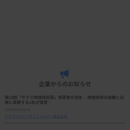
企業からのお知らせ
第18回「サクラ病理技術賞」受賞者が決定 ―病理技術の発展と伝
承に貢献する2名が受賞―
2026.06.30 17:41
サクラファインテックジャパン株式会社