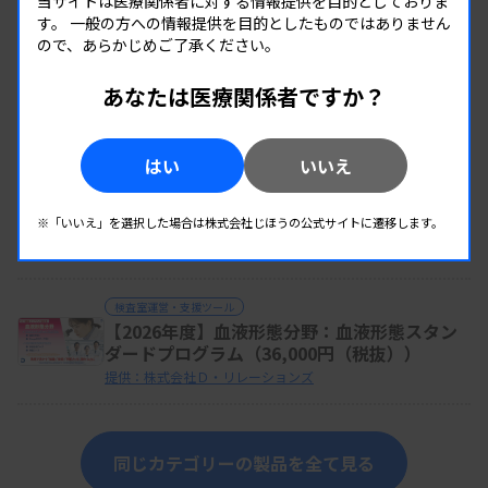
当サイトは医療関係者に対する情報提供を目的としておりま
す。
一般の方への情報提供を目的としたものではありません
ので、あらかじめご了承ください。
検査室運営・支援ツール
あなたは医療関係者ですか？
CAPサーベイ（外部精度管理）
提供：株式会社CGI
はい
いいえ
検査室運営・支援ツール
※「いいえ」を選択した場合は株式会社じほうの公式サイトに遷移します。
【2026年度】血液形態分野－講座のご案内ー
提供：株式会社Ｄ・リレーションズ
検査室運営・支援ツール
【2026年度】血液形態分野：血液形態スタン
ダードプログラム（36,000円（税抜））
提供：株式会社Ｄ・リレーションズ
同じカテゴリーの製品を全て見る