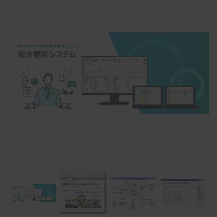
Item
1
of
5