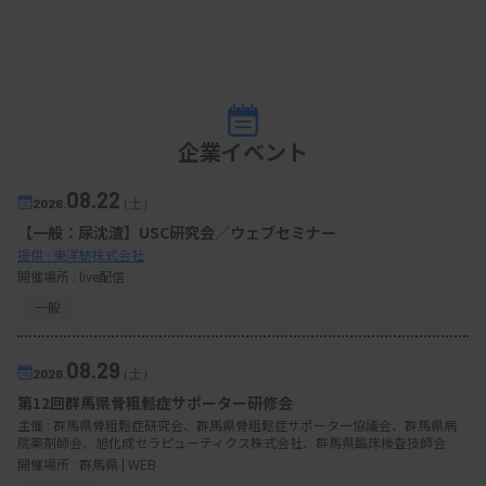
企業イベント
08.22
2026.
（土）
【一般：尿沈渣】USC研究会／ウェブセミナー
提供 : 東洋紡株式会社
開催場所 : live配信
一般
08.29
2026.
（土）
第12回群馬県骨粗鬆症サポーター研修会
主催 :
群馬県骨粗鬆症研究会、群馬県骨粗鬆症サポーター協議会、群馬県病
院薬剤師会、旭化成セラピューティクス株式会社、群馬県臨床検査技師会
開催場所 : 群馬県 | WEB