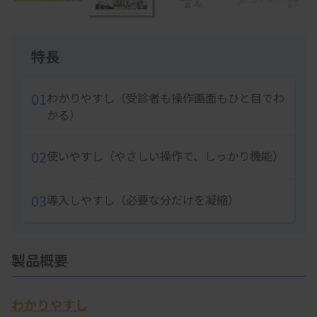
5
Item
1
特長
of
5
01
わかりやすし（受診者も操作画面もひと目でわ
かる）
02
使いやすし（やさしい操作で、しっかり機能）
03
導入しやすし（必要な分だけを凝縮）
製品概要
わかりやすし