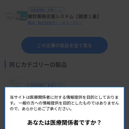
検査室運営・支援ツール
健診業務支援システム【健康１番】
提供：株式会社ケー・エス・ディー
この企業の製品を全て見る
同じカテゴリーの製品
検査室運営・支援ツール
CAPサーベイ（外部精度管理）
当サイトは医療関係者に対する情報提供を目的としておりま
提供：株式会社CGI
す。
一般の方への情報提供を目的としたものではありません
ので、あらかじめご了承ください。
検査室運営・支援ツール
あなたは医療関係者ですか？
【2026年度】血液形態分野－講座のご案内ー