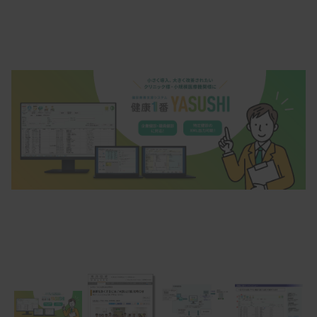
Item
1
of