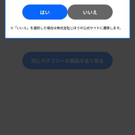
提供：株式会社Ｄ・リレーションズ
はい
いいえ
検査室運営・支援ツール
【2026年度】血液形態分野：血液形態スタン
※「いいえ」を選択した場合は株式会社じほうの公式サイトに遷移します。
ダードプログラム（36,000円（税抜））
提供：株式会社Ｄ・リレーションズ
同じカテゴリーの製品を全て見る