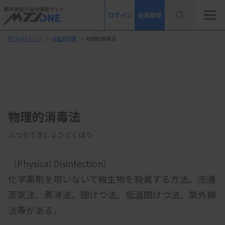
臨床検査の総合情報サイト
ログイン
会員登録
MTJONEトップ
＞
検査用語集
＞
物理的消毒法
物理的消毒法
ぶつりてきしょうどくほう
（Physical Disinfection）
化学薬剤を用いないで微生物を殺滅する方法。流通
蒸気法、煮沸法、間けつ法、低温間けつ法、紫外線
法等がある。