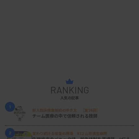
RANKING
人気の記事
1
新人臨床検査技師の歩き方 ［第16回］
チーム医療の中で信頼される技師
2
変わり続ける検査の現場 #32 山形済生病院
生理検査のパニック値、報告体制を再構築 “伝え