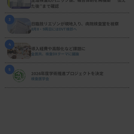
た後”まで確認
3
日臨技リエゾンが現地入り、病院検査室を視察
8月8・9両日にはDVT検診へ
4
導入経費や高齢化など課題に
全医共、検査DXテーマに議論
5
2026年度学術推進プロジェクトを決定
検査医学会