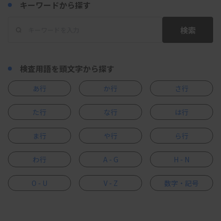
キーワードから探す
検索
検査用語を頭文字から探す
あ行
か行
さ行
た行
な行
は行
ま行
や行
ら行
わ行
A - G
H - N
O - U
V - Z
数字・記号