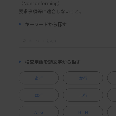
（Nonconforming）
要求事項等に適合しないこと。
キーワードから探す
検査用語を頭文字から探す
あ行
か行
は行
ま行
A - G
H - N