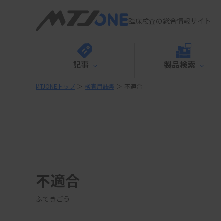
臨床検査の総合情報サイト
記事
製品検索
MTJONEトップ
＞
検査用語集
＞
不適合
不適合
ふてきごう