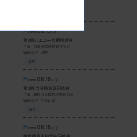
開催場所 : WEB
一般
08.13
2026.
（木）
第3回心エコー症例検討会
主催 :
徳島県臨床検査技師会
開催場所 : WEB
生理
08.16
2026.
（日）
第2回 血液検査班研修会
主催 :
和歌山県臨床検査技師会
開催場所 : 和歌山県
血液
08.16
2026.
（日）
輸血検査中級実技研修会