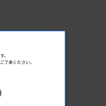
す。
めご了承ください。
EVENT
イベント情報
08.12
2026.
（水）
臨床一般検査部門研修会
主催 :
沖縄県臨床検査技師会