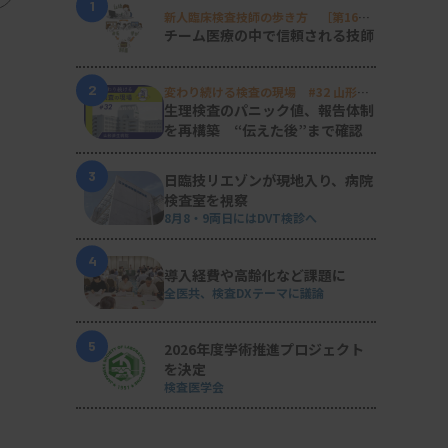
1
新人臨床検査技師の歩き方 ［第16
回］
チーム医療の中で信頼される技師
2
変わり続ける検査の現場 #32 山形済
生病院
生理検査のパニック値、報告体制
を再構築 “伝えた後”まで確認
3
日臨技リエゾンが現地入り、病院
検査室を視察
8月8・9両日にはDVT検診へ
4
導入経費や高齢化など課題に
全医共、検査DXテーマに議論
5
2026年度学術推進プロジェクト
を決定
検査医学会