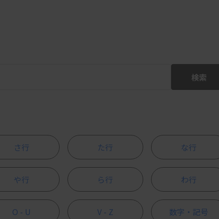
検索
さ行
た行
な行
や行
ら行
わ行
O - U
V - Z
数字・記号