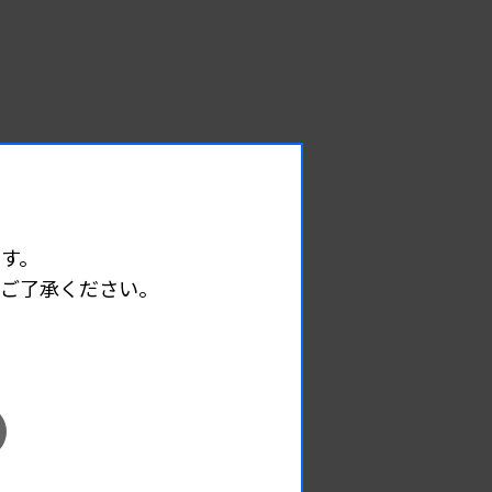
す。
めご了承ください。
EVENT
イベント情報
08.09
2026.
（日）
東部地区 広島県精度管理報告会
主催 :
広島県臨床検査技師会