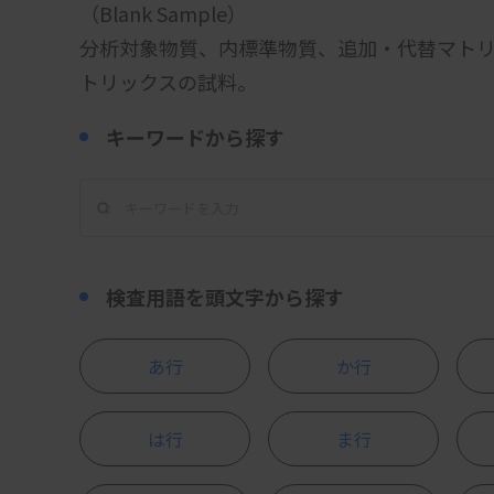
（Blank Sample）
分析対象物質、内標準物質、追加・代替マト
トリックスの試料。
キーワードから探す
検査用語を頭文字から探す
あ行
か行
は行
ま行