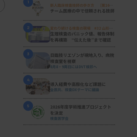
1
新人臨床検査技師の歩き方 ［第16
回］
チーム医療の中で信頼される技師
2
変わり続ける検査の現場 #32 山形済
生病院
生理検査のパニック値、報告体制
を再構築 “伝えた後”まで確認
3
日臨技リエゾンが現地入り、病院
検査室を視察
8月8・9両日にはDVT検診へ
4
導入経費や高齢化など課題に
全医共、検査DXテーマに議論
5
2026年度学術推進プロジェクト
を決定
検査医学会