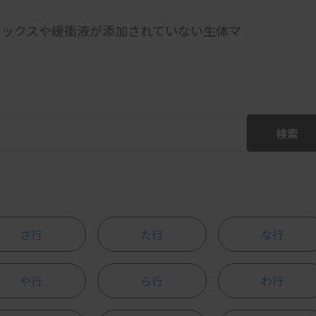
リックスや緩衝液が添加されていない生体マ
検索
さ行
た行
な行
や行
ら行
わ行