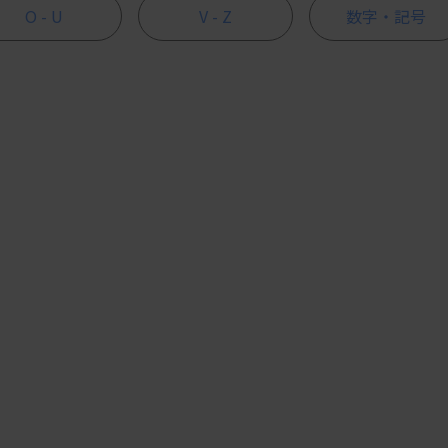
O - U
V - Z
数字・記号