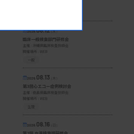
開催場所 : 広島県
管理運営
08.12
2026.
（水）
臨床一般検査部門研修会
主催 :
沖縄県臨床検査技師会
開催場所 : WEB
一般
08.13
2026.
（木）
第3回心エコー症例検討会
主催 :
徳島県臨床検査技師会
開催場所 : WEB
生理
08.16
2026.
（日）
第2回 血液検査班研修会