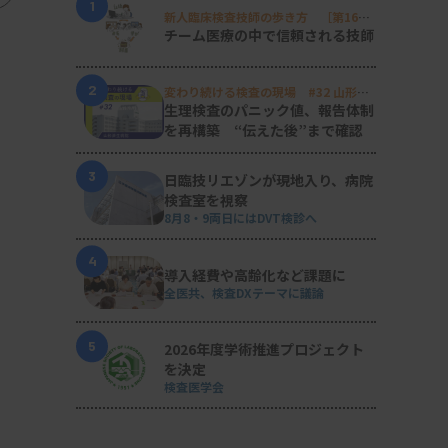
1
新人臨床検査技師の歩き方 ［第16
回］
チーム医療の中で信頼される技師
2
変わり続ける検査の現場 #32 山形済
生病院
生理検査のパニック値、報告体制
を再構築 “伝えた後”まで確認
3
日臨技リエゾンが現地入り、病院
検査室を視察
8月8・9両日にはDVT検診へ
4
導入経費や高齢化など課題に
全医共、検査DXテーマに議論
5
2026年度学術推進プロジェクト
を決定
検査医学会