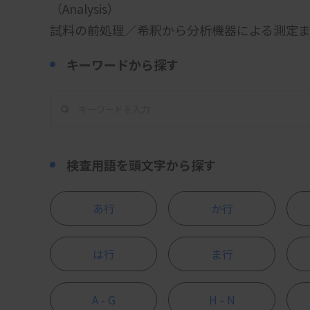
（Analysis）
試料の前処理／希釈から分析機器による測定
キーワードから探す
検査用語を頭文字から探す
あ行
か行
は行
ま行
A - G
H - N