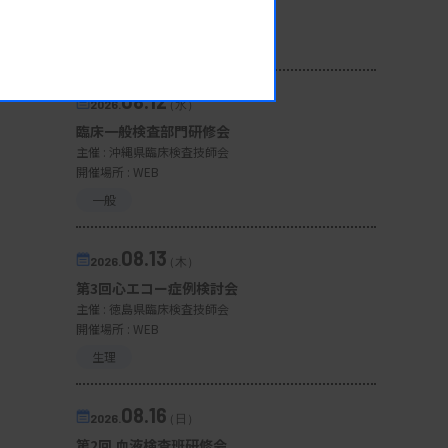
開催場所 : 広島県
管理運営
08.12
2026.
（水）
臨床一般検査部門研修会
主催 :
沖縄県臨床検査技師会
開催場所 : WEB
一般
08.13
2026.
（木）
第3回心エコー症例検討会
主催 :
徳島県臨床検査技師会
開催場所 : WEB
生理
08.16
2026.
（日）
第2回 血液検査班研修会