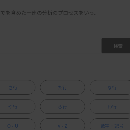
までを含めた一連の分析のプロセスをいう。
検索
さ行
た行
な行
や行
ら行
わ行
O - U
V - Z
数字・記号