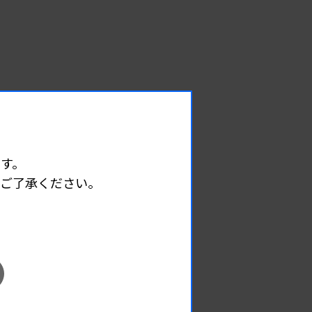
す。
めご了承ください。
EVENT
イベント情報
08.09
2026.
（日）
東部地区 広島県精度管理報告会
主催 :
広島県臨床検査技師会