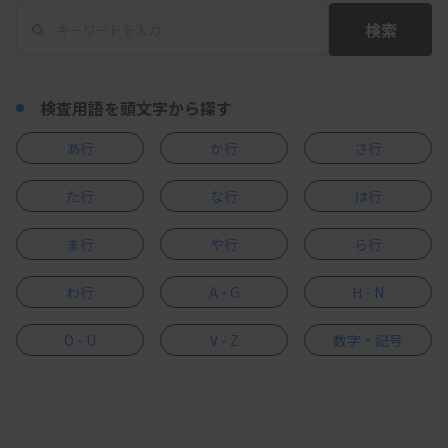
検索
検査用語を頭文字から探す
あ行
か行
さ行
た行
な行
は行
ま行
や行
ら行
わ行
A - G
H - N
O - U
V - Z
数字・記号