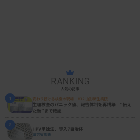
RANKING
人気の記事
1
変わり続ける検査の現場 #32 山形済生病院
生理検査のパニック値、報告体制を再構築 “伝え
た後”まで確認
2
HPV単独法、導入7自治体
厚労省調査