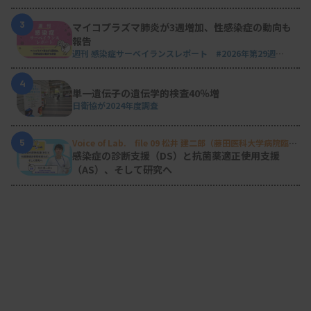
3
マイコプラズマ肺炎が3週増加、性感染症の動向も
報告
週刊 感染症サーベイランスレポート #2026年第29週
（2026.7.13 - 7.19）
4
単一遺伝子の遺伝学的検査40％増
日衛協が2024年度調査
5
Voice of Lab. file 09 松井 建二郎（藤田医科大学病院臨床
検査部微生物遺伝子検査室
）
感染症の診断支援（DS）と抗菌薬適正使用支援
（AS）、そして研究へ