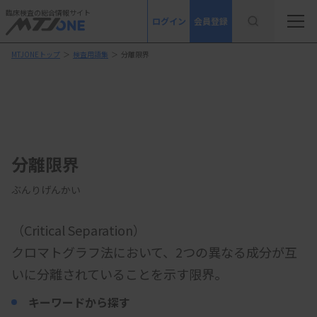
臨床検査の総合情報サイト
ログイン
会員登録
MTJONEトップ
＞
検査用語集
＞
分離限界
分離限界
ぶんりげんかい
（Critical Separation）
クロマトグラフ法において、2つの異なる成分が互
いに分離されていることを示す限界。
キーワードから探す