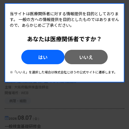
当サイトは医療関係者に対する情報提供を目的としておりま
す。
一般の方への情報提供を目的としたものではありません
ので、あらかじめご了承ください。
あなたは医療関係者ですか？
EVENT
はい
いいえ
イベント情報
08.07
※「いいえ」を選択した場合は株式会社じほうの公式サイトに遷移します。
2026.
（金）
細胞診定期講習会 第7回 リンパ節細胞診
主催 :
大阪府臨床検査技師会
開催場所 : WEB
病理・細胞
08.07
2026.
（金）
一般検査基礎研修会