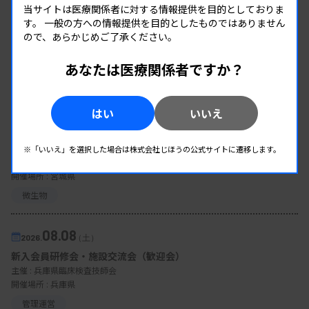
当サイトは医療関係者に対する情報提供を目的としておりま
す。
一般の方への情報提供を目的としたものではありません
ので、あらかじめご了承ください。
あなたは医療関係者ですか？
EVENT
イベント情報
はい
いいえ
08.08
2026.
（土）
宮臨技微生物部門研修会
※「いいえ」を選択した場合は株式会社じほうの公式サイトに遷移します。
主催 :
宮城県臨床検査技師会
開催場所 : 宮城県
微生物
08.08
2026.
（土）
新入会員研修会・施設交流会（歓迎会）
主催 :
兵庫県臨床検査技師会
開催場所 : 兵庫県
管理運営