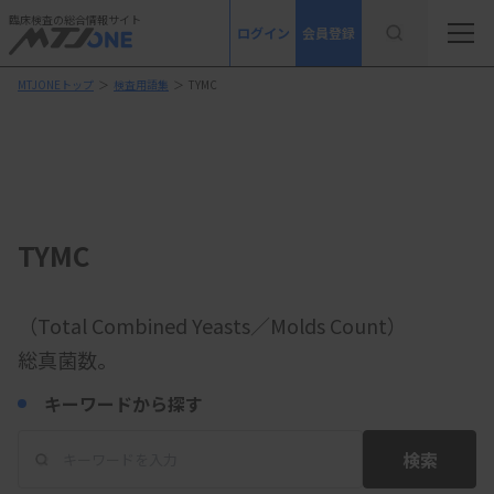
臨床検査の総合情報サイト
ログイン
会員登録
MTJONEトップ
＞
検査用語集
＞
TYMC
TYMC
（Total Combined Yeasts／Molds Count）
総真菌数。
キーワードから探す
検索