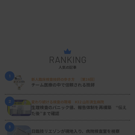
RANKING
人気の記事
1
新人臨床検査技師の歩き方 ［第16回］
チーム医療の中で信頼される技師
2
変わり続ける検査の現場 #32 山形済生病院
生理検査のパニック値、報告体制を再構築 “伝え
た後”まで確認
3
日臨技リエゾンが現地入り、病院検査室を視察