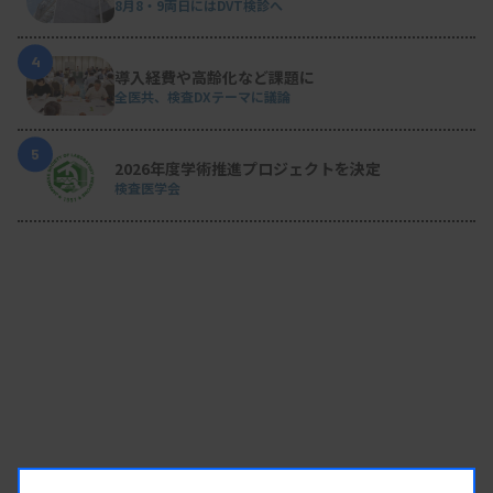
8月8・9両日にはDVT検診へ
4
導入経費や高齢化など課題に
全医共、検査DXテーマに議論
5
2026年度学術推進プロジェクトを決定
検査医学会