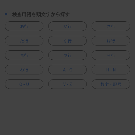
検査用語を頭文字から探す
あ行
か行
さ行
た行
な行
は行
ま行
や行
ら行
わ行
A - G
H - N
O - U
V - Z
数字・記号