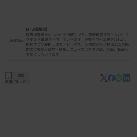
スの植込み術への立会い及びペースメーカーの週1
回のチェックまでも行っていること。前技師長の時
代に検査技師5人から取り組みを始め、最大40人が
MTJ編集部
所属する生理検査室が構築され、チーム医療に幅広
臨床検査業界の“いま”を的確に捉え、臨床検査技師一人ひとり
を支える情報を発信していきます。検査制度や政策をはじめ、
く参画する現在の体制ができたという。
関係学会や職能団体のトピックス、装置試薬など技術革新の動
向まで幅広く取材・編集。ニュース以外の連載、企画、動画も
お届けしていきます。
広汎な検査体制を引き継いだ黒﨑幸子技師長は、
「スタッフの希望をできるだけ聞き入れることで、
楽しく仕事ができ、かつやりがいを感じる検査室に
保存
URLコピー
したい」と語る。さまざまな研修会に積極的に参加
し新しい検査に関心を持つ検査技師が少なくない。
コミュニケーションを取り本人の希望や興味を引き
出しながら、適材適所の配置を考えているという。
総合睡眠医療センターは、全国117カ所ある日本睡
眠学会認定の専門医療機関の1つ。2種類の認定のう