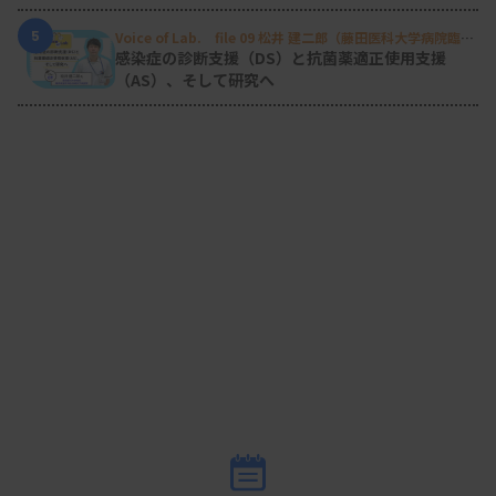
PSG直接入院では、検査技師がさまざまな役割を担
う。紹介元からの電話連絡を受け、あらかじめ決め
5
Voice of Lab. file 09 松井 建二郎（藤田医科大学病院臨床
検査部微生物遺伝子検査室
）
感染症の診断支援（DS）と抗菌薬適正使用支援
られた「確認シート」を使って簡易検査等の結果や
（AS）、そして研究へ
服用薬などを確認。その上でPSGの実施や事前説明
の日程を調整する。
紹介患者には検査技師がPSGや入院の説明などを事
前に行い、希望があれば検査室の見学にも応じる。
説明にかける時間は1人20〜30分。担当技師の1人
である佐藤麻友氏によると、夜間のトイレや検査翌
日朝の退院時間、会社への出勤時間についての問い
合わせが多く「慣れないベッドで寝られるかどう
か、心配する患者さんもいる」。できるだけ不安が
解消されるような説明を心がけているという。
検査当日は、医師の診察やバイタルサインの確認の