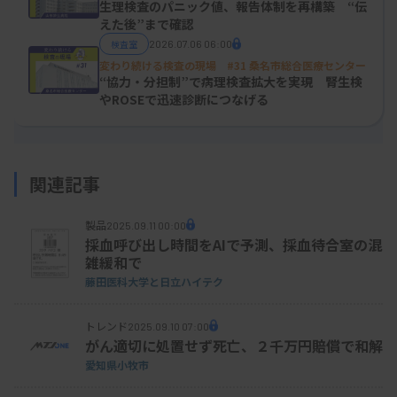
生理検査のパニック値、報告体制を再構築 “伝
えた後”まで確認
検査室
2026.07.06 06:00
変わり続ける検査の現場 #31 桑名市総合医療センター
“協力・分担制”で病理検査拡大を実現 腎生検
やROSEで迅速診断につなげる
データ解析の様子
関連記事
製品
日本睡眠学会の「エキスパートコンセンサス1」に
2025.09.11 00:00
採血呼び出し時間をAIで予測、採血待合室の混
よるとPSGは、睡眠呼吸障害の診断や治療効果判定
雑緩和で
のゴールドスタンダードの検査。夜間8時間以上の
藤田医科大学と日立ハイテク
記録時間が必要で、その間、測定不良や患者の状態
トレンド
2025.09.10 07:00
観察などにいつでも介入できるよう、訓練された検
がん適切に処置せず死亡、２千万円賠償で和解
査技師などによる常時の監視（アテンド）が求めら
愛知県小牧市
れる。同センターでは、夜勤の2人の検査技師がそ