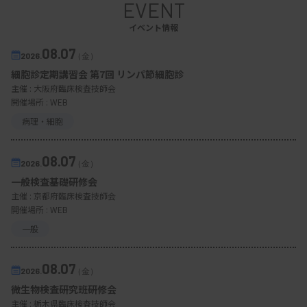
EVENT
あと、検査技師がセンサーを装着し、検査の状況を
イベント情報
監視する。
08.07
2026.
（金）
さらに、連携先医療機関との合同勉強会を年2回開
細胞診定期講習会 第7回 リンパ節細胞診
催し、検査データの相談などにも検査技師が応じ
主催 :
大阪府臨床検査技師会
る。紹介元や患者からの問い合わせ件数は月200件
開催場所 : WEB
病理・細胞
前後に上る。
総合睡眠医療センターの睡眠専門医の金子泰之氏
08.07
2026.
（金）
は、「検査技師の皆さんがパワフルで、それで動い
一般検査基礎研修会
ているところがある」と検査技師の原動力を指摘す
主催 :
京都府臨床検査技師会
開催場所 : WEB
る。「睡眠医療では検査技師の役割が大きい。その
一般
方たちが頑張って体制を整え、支えてくれているか
らこそ、連携体制が運営できている」。
08.07
2026.
（金）
微生物検査研究班研修会
主催 :
栃木県臨床検査技師会