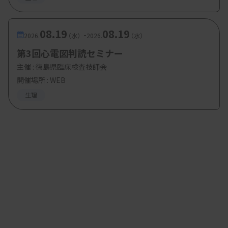
るようにした。患者への検査結果の説明やCPAP療
法の導入は紹介元の医療機関が行い、患者を継続的
08.19
08.19
-
2026.
（水）
2026.
（水）
に管理する。
第3回心電図判読セミナー
主催 :
徳島県臨床検査技師会
開催場所 : WEB
生理