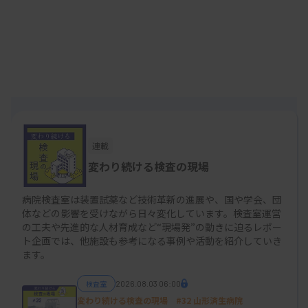
ち、睡眠障害全般の医療を行う「A型」に該当す
る。
睡眠検査の検査室4室を運用し、検査技師37人のう
ちカテーテル室の担当技師らを除く22人が夜勤2人
体制で週2日、PSGを行う。日本睡眠学会が認定す
る専門検査技師の資格を10人が取得し、睡眠検査を
連載
専門とする黒﨑技師長を中心に検査の質を追求して
変わり続ける検査の現場
きた。
病院検査室は装置試薬など技術革新の進展や、国や学会、団
体などの影響を受けながら日々変化しています。検査室運営
の工夫や先進的な人材育成など“現場発”の動きに迫るレポー
ト企画では、他施設も参考になる事例や活動を紹介していき
ます。
検査室
2026.08.03 06:00
変わり続ける検査の現場 #32 山形済生病院