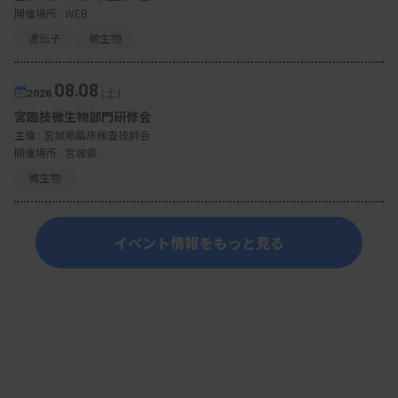
開催場所 : WEB
検査を通じて地域医療に貢献
遺伝子
微生物
同センターのPSG件数は年300件程度。コロナ禍に
落ち込んだが、その後、増加に転じ、2023年は286
08.08
2026.
（土）
件にまで回復した。一方、PSG直接入院の件数はコ
宮臨技微生物部門研修会
ロナ禍でも増え続け、2022年度に87件、2023年度
主催 :
宮城県臨床検査技師会
開催場所 : 宮城県
に84件になった。全PSG件数の3割近くを占める
微生物
（図2）。課題だった院内他科からの患者受け入れ
数も2023年に増加し、院内医師に合同勉強会への
イベント情報をもっと見る
参加を促してきたことなどの成果がみえてきた。