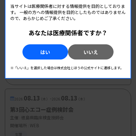
主催 :
新潟県臨床検査技師会
当サイトは医療関係者に対する情報提供を目的としておりま
開催場所 : 新潟県
す。
一般の方への情報提供を目的としたものではありません
「PSG直接入院」を導入
生理
ので、あらかじめご了承ください。
睡眠呼吸障害の多くは睡眠時無呼吸症候群（SAS）
あなたは医療関係者ですか？
とされ、その9割をOSAが占める。睡眠時無呼吸が
08.08
08.08
-
2026.
（土）
2026.
（土）
疑われる場合、簡易検査が使えるが、その結果、
第1回愛臨技学術部研修会
はい
いいえ
AHI（無呼吸低呼吸指数）が40以上であれば、標準
主催 :
愛媛県臨床検査技師会
治療であるCPAP療法の適応となる。簡易検査でAHI
開催場所 : 愛媛県
※「いいえ」を選択した場合は株式会社じほうの公式サイトに遷移します。
が40に満たない場合はPSGによる確定診断を行い、
血液
免疫血清
生理
AHIが20以上にCPAP療法が行われる。
以前は紹介患者の初診から簡易検査、PSGまで西ノ
08.13
08.13
-
2026.
（木）
2026.
（木）
内病院で行っていたが、PSG直接入院の仕組みでは
第3回心エコー症例検討会
この診察の流れを変更（図1）。紹介元の医療機関
主催 :
徳島県臨床検査技師会
で行われた簡易検査を基にPSGを行い、結果の解析
開催場所 : WEB
やCPAP指示書、診療情報提供書を紹介元に報告す
生理