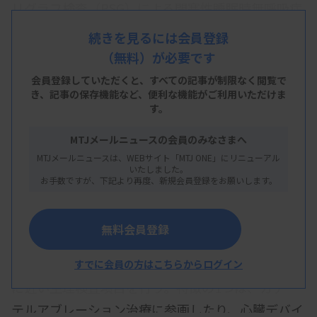
リグラフ検査（PSG）による閉塞性睡眠時無呼吸症
（OSA）の地域医療連携を行っている。クリニック
続きを見るには会員登録
などで行った簡易検査を基に同病院が直接、PSGを
（無料）が必要です
行い、結果レポートの返却やCPAP（経鼻的持続陽
会員登録していただくと、すべての記事が制限なく閲覧で
圧呼吸）療法の装置設定のアドバイスを行う。開始
き、
記事の保存機能など、便利な機能がご利用いただけま
す。
から9年が経過し、地域に根付いたOSAの医療連携
体制で臨床検査技師が存在感を発揮している。
MTJメールニュースの会員のみなさまへ
MTJメールニュースは、WEBサイト「MTJ ONE」にリニューアル
いたしました。
お手数ですが、下記より再度、新規会員登録をお願いします。
チーム医療に広く参画
無料会員登録
太田西ノ内病院の生理検査科には臨床検査技師37人
が所属し、循環生理や呼吸生理、神経生理など100
すでに会員の方はこちらからログイン
に近い生理検査項目を行う。特徴の1つは、カテー
テルアブレーション治療に参画したり、心臓デバイ