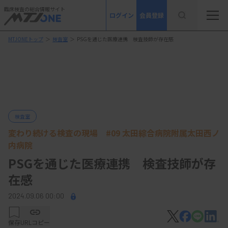
臨床検査の総合情報サイト
ログイン
会員登録
MTJONEトップ
＞
検査室
＞
PSGを通じた医療連携 検査技師が存在感
検査室
変わり続ける検査の現場 #09 太田綜合病院附属太田西ノ
内病院
PSGを通じた医療連携 検査技師が存
在感
2024.09.06 00:00
保存
URLコピー