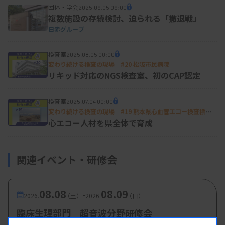
団体・学会
2025.09.05 09:00
れぞれ2つの検査室を監視し、理想的な検査体制が
複数施設の存続検討、迫られる「撤退戦」
できていると黒﨑技師長は自負する。
日赤グループ
地域の紹介患者は以前から受け入れてきたが、2015
検査室
2025.08.05 00:00
変わり続ける検査の現場 #20 松阪市民病院
年ごろ、疾患の認知度向上に伴う患者増に加え、睡
リキッド対応のNGS検査室、初のCAP認定
眠専門医が非常勤になったことで診療枠が縮小し、
紹介から初診までの期間が長期化。4カ月待ちにな
検査室
2025.07.04 00:00
った。検査枠には余裕があるのに診察枠が不足する
変わり続ける検査の現場 #19 熊本県心血管エコー検査標準
化プロジェクト
心エコー人材を県全体で育成
ために紹介患者の検査が遅れる。この状況を改善し
ようと黒﨑氏らが構想したのが、「PSG直接入院」
関連イベント・研修会
と呼ぶ仕組みだ。睡眠専門医や検査技師、地域医療
連携の担当者の3人で郡山市内のクリニックを中心
に21の医療機関を訪問し、医療連携の実現にこぎ着
08.08
08.09
-
2026.
（土）
2026.
（日）
けた。
臨床生理部門 超音波分野研修会