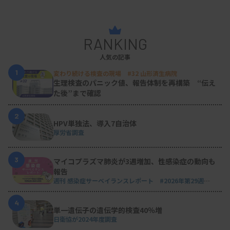
図1 直接入院の特徴
RANKING
PSG直接入院の導入の効果は顕著で、初診予約の待
人気の記事
ち時間は1カ月に短縮した。睡眠検査部門を統括す
1
変わり続ける検査の現場 #32 山形済生病院
る技師長補佐の兼田享子氏は、「PSGの枠が有効に
生理検査のパニック値、報告体制を再構築 “伝え
活用できている」と実感している。診察枠に余裕が
た後”まで確認
でき、その分、ほかの睡眠障害であるナルコレプシ
2
HPV単独法、導入7自治体
ーやレム睡眠行動障害、過眠や不眠などに以前より
厚労省調査
も早く対応できるようにもなった。院内他科からの
患者の受け入れも迅速になり、「良い取り組みにな
3
マイコプラズマ肺炎が3週増加、性感染症の動向も
報告
っている」と話す。
週刊 感染症サーベイランスレポート #2026年第29週
（2026.7.13 - 7.19）
4
単一遺伝子の遺伝学的検査40％増
検査技師にさまざまな役割
日衛協が2024年度調査