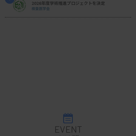
2026年度学術推進プロジェクトを決定
務める中央検査部の神力るみ氏（超音波検査士）が
検査医学会
出題した。神力氏は、「わずかな違いに皆さん、悩
むと思う」と出題の意図を説明する。あえて正答を
設けず、わずかな違いの画像を選択肢にすることで
議論を促すようにしたという。
最近は、壁運動評価のほかに、弁膜症の評価や先天
性心疾患の評価、心アミロイドーシスの評価の症例
問題を出題している。
ケチャップはまた、新人教育などに活用してもらえ
るよう、「熊本県統一心エコーマニュアル」2冊
（基礎編、応用編）を手作りでまとめた。写真をふ
んだんに使い、エコーの撮り方や評価の仕方などを
EVENT
分かりやすく解説した内容となっている。県内40以