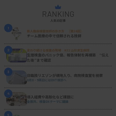
阿蘇で初めてハンズオンセミナーを開いた（提供写真）
RANKING
人気の記事
1
コロナ禍でハンズオンセミナーが開けない時期に、
新人臨床検査技師の歩き方 ［第16回］
チーム医療の中で信頼される技師
オンライン会議システムを使ったウェブ研修会も始
めた。現在、毎月第3週月曜日の午後5時から1時間
2
変わり続ける検査の現場 #32 山形済生病院
の開催とし、時には他県の小児循環器内科医や心臓
生理検査のパニック値、報告体制を再構築 “伝え
た後”まで確認
血管外科医も参加する。参加費は無料で、毎回、県
内を中心に50程度の施設が参加するという。
3
日臨技リエゾンが現地入り、病院検査室を視察
ウェブ研修会は、超音波専門医によるミニレクチャ
8月8・9両日にはDVT検診へ
ーの後、参加者が投票機能を使って回答する症例問
4
題を行う流れ。回答の集計結果を見ながら全員でデ
導入経費や高齢化など課題に
全医共、検査DXテーマに議論
ィスカッションする。
前述のトレースラインの問題は、ミーティング係を
5