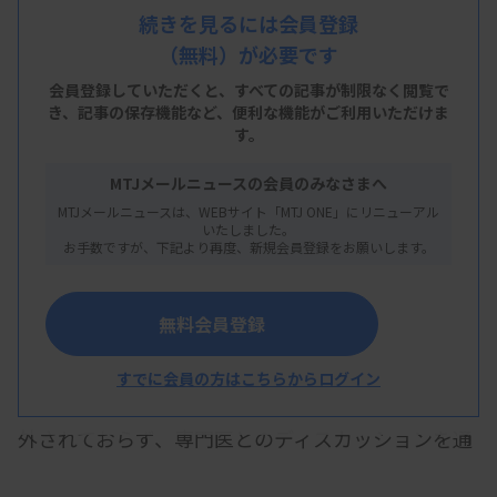
ンズオンセミナーや毎月のウェブ研修会を開く。時
続きを見るには会員登録
には他県の循環器内科医らがボランティアで参加
（無料）が必要です
し、臨床検査技師にアドバイスを送る。今後活動範
会員登録していただくと、すべての記事が制限なく閲覧で
囲を九州全域に広げていきたい考えで、全国からの
き、
記事の保存機能など、便利な機能がご利用いただけま
す。
参加も歓迎している。
MTJメールニュースの会員のみなさまへ
MTJメールニュースは、WEBサイト「MTJ ONE」にリニューアル
どのトレースラインを選びますか―。心内膜の輪郭
いたしました。
お手数ですが、下記より再度、新規会員登録をお願いします。
を線でなぞった4つの画像から最も適切な回答を選
ぶ。ウェブ研修会で実際に出題された症例問題の一
無料会員登録
つだ。輪郭から肉柱を除外するルールだが、実際に
は微妙な判断を求められることが少なくない。この
すでに会員の方はこちらからログイン
問題でも最も回答が多かった画像は肉柱が十分に除
外されておらず、専門医とのディスカッションを通
じてトレースラインが内側すぎることを参加施設間