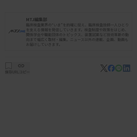
で確認した。
MTJ編集部
臨床検査業界の“いま”を的確に捉え、臨床検査技師一人ひとり
を支える情報を発信していきます。検査制度や政策をはじめ、
関係学会や職能団体のトピックス、装置試薬など技術革新の動
向まで幅広く取材・編集。ニュース以外の連載、企画、動画も
お届けしていきます。
保存
URLコピー