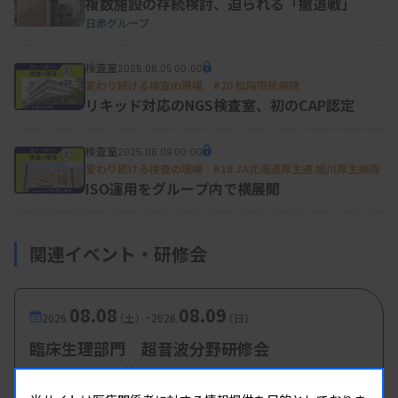
複数施設の存続検討、迫られる「撤退戦」
さらに循環器内科の専門医のネットワークにも広が
日赤グループ
った。宇宿氏は、「さまざまな病院に勤務し多くの
検査技師の皆さんにサポートしてもらった。大学に
検査室
2025.08.05 00:00
変わり続ける検査の現場 #20 松阪市民病院
戻り、何かプラスになることがしたかった」と話
リキッド対応のNGS検査室、初のCAP認定
す。
検査室
2025.06.09 00:00
変わり続ける検査の現場 #18 JA北海道厚生連 旭川厚生病院
ISO運用をグループ内で横展開
地域全体で人材を育成
始動に当たり県内の循環器科に行ったアンケート調
関連イベント・研修会
査（2018年）の結果では、心エコー検査を行って
いる医療機関は187に上り、施設や地域の差が極め
08.08
08.09
-
て大きい実態が分かった。
2026.
（土）
2026.
（日）
臨床生理部門 超音波分野研修会
例えば心血管エコーの検査数は、熊本市を中心とす
主催 :
新潟県臨床検査技師会
る熊本・上益城の地域が人口100人当たり11.9件な
開催場所 : 新潟県