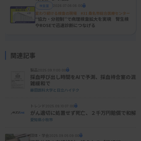
検査室
2026.07.06 06:00
変わり続ける検査の現場 #31 桑名市総合医療センター
“協力・分担制”で病理検査拡大を実現 腎生検
やROSEで迅速診断につなげる
関連記事
K-CHAP代表幹事の宇宿氏（左）とミーティング係の神力氏
製品
2025.09.11 00:00
採血呼び出し時間をAIで予測、採血待合室の混
発足は2018年11月。熊本県や宮崎県の10以上の病
雑緩和で
院に勤務し心エコーレポートの違いを実感していた
藤田医科大学と日立ハイテク
超音波専門医の宇宿弘輝氏（代表幹事、熊本大学病
トレンド
院中央検査部門・熊本大学大学院循環器内科学）
2025.09.10 07:00
がん適切に処置せず死亡、２千万円賠償で和解
が、情報共有のための「顔の見える関係づくり」を
愛知県小牧市
構想したのがきっかけとなった。呼びかけは、中央
検査部の技師から県臨床検査技師会へとつながり、
団体・学会
2025.09.05 09:00