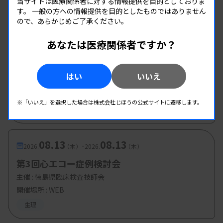
当サイトは医療関係者に対する情報提供を目的としておりま
のに対し、最少の阿蘇地域は2.7件。疾患の兆候が
す。
一般の方への情報提供を目的としたものではありません
生理
ので、あらかじめご了承ください。
見逃されている恐れがあった。また、主要な10の医
療機関に56％の検査が集中し、この主要な医療機関
あなたは医療関係者ですか？
08.08
08.08
-
2026.
（土）
2026.
（土）
において超音波専門医が在籍しているのは3施設の
第1回愛臨技学術部研修会
み。アンケート結果から、地域全体で人材育成に取
はい
いいえ
主催 :
愛媛県臨床検査技師会
り組む必要性が浮かび上がった。
開催場所 : 愛媛県
※「いいえ」を選択した場合は株式会社じほうの公式サイトに遷移します。
活動は、心エコー件数の実績が少ない阿蘇地域から
血液
免疫血清
生理
始めた。2018年11月に初のハンズオンセミナーを
開催したのを皮切りに、コロナ禍の休止期間を経
08.13
08.13
-
2026.
（木）
2026.
（木）
て、天草や球磨などでも開催し、今年5月で8回目と
第3回心エコー症例検討会
なった。座学の講義と、装置を使った実技を交互に
主催 :
徳島県臨床検査技師会
受講するプログラムが特徴で、参加者が効果的に学
開催場所 : WEB
べるよう、見学だけの時間をできるだけ短くしてい
生理
るという。