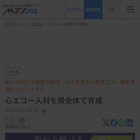
臨床検査の総合情報サイト
ログイン
会員登録
MTJONEトップ
＞
検査室
＞
心エコー人材を県全体で育成
検査室
変わり続ける検査の現場 #19 熊本県心血管エコー検査標
準化プロジェクト
心エコー人材を県全体で育成
2025.07.04 00:00
保存
URLコピー