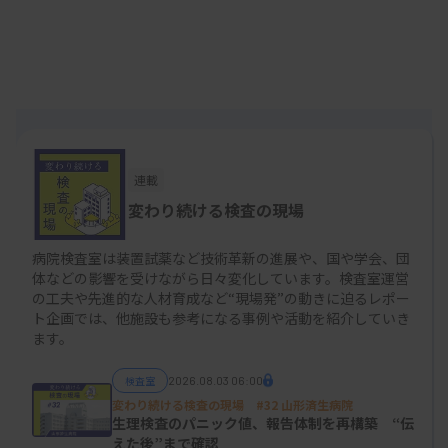
技師にプラスになることを
ウェブ研修会を開いたのは、「熊本県心血管エコー
検査標準化プロジェクト」。英語表記の頭文字をと
り、通称「K-CHAP」。ケチャップと読む。会長を
熊本大学大学院循環器内科学の辻田賢一教授、副会
連載
長を県臨床検査技師会の田中信次会長らが務め、済
変わり続ける検査の現場
生会熊本病院や熊本赤十字病院などの中核病院を含
病院検査室は装置試薬など技術革新の進展や、国や学会、団
む主要な病院が協力する。長く県内の心エコー検査
体などの影響を受けながら日々変化しています。検査室運営
の工夫や先進的な人材育成など“現場発”の動きに迫るレポー
を牽引してきた医師が顧問を務めており、県内医療
ト企画では、他施設も参考になる事例や活動を紹介していき
機関を挙げてのプロジェクトとなっている。
ます。
検査室
2026.08.03 06:00
変わり続ける検査の現場 #32 山形済生病院
生理検査のパニック値、報告体制を再構築 “伝
えた後”まで確認