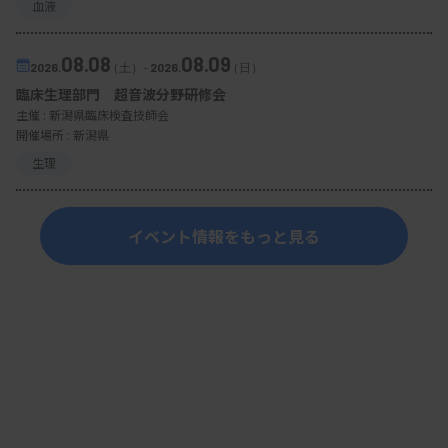
血液
正答率向上に手応え
08.08
08.09
2026.
（土）
-
2026.
（日）
臨床生理部門 超音波分野研修会
活動開始から7年目になり、症例問題の正答率の向
主催 :
新潟県臨床検査技師会
上にケチャップの成果を感じているという。心エコ
開催場所 : 新潟県
ー動画と心電図波形から心アミロイドーシスを選択
生理
する症例問題を出題したところ、正答率は96％と高
く、エキスパートの医師らと同等の回答率となっ
イベント情報をもっと見る
た。神力氏は「研修の繰り返しによって正答率が高
まったのではないか」と手応えを語る。「毎回の研
修会に50程度の施設が参加し、熱意のある検査技師
が多い。県内の心エコーがレベルアップしていくこ
とが私のモチベーションになっている」と話す。