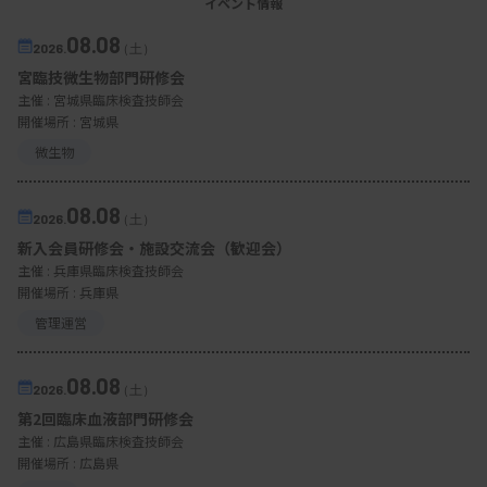
イベント情報
上の施設に無料で配布した。
08.08
2026.
（土）
宮臨技微生物部門研修会
主催 :
宮城県臨床検査技師会
開催場所 : 宮城県
微生物
08.08
2026.
（土）
新入会員研修会・施設交流会（歓迎会）
主催 :
兵庫県臨床検査技師会
開催場所 : 兵庫県
管理運営
08.08
2026.
（土）
第2回臨床血液部門研修会
主催 :
広島県臨床検査技師会
K-CHAPが作成したマニュアル2冊
開催場所 : 広島県