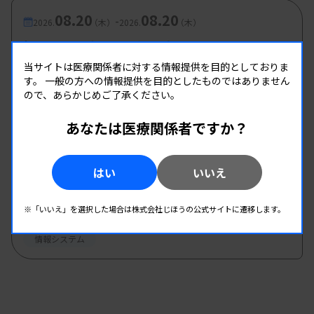
08.20
08.20
-
2026.
（木）
2026.
（木）
福岡地区 生理部門勉強会
主催 :
福岡県臨床衛生検査技師会
当サイトは医療関係者に対する情報提供を目的としておりま
す。
一般の方への情報提供を目的としたものではありません
開催場所 : WEB
ので、あらかじめご了承ください。
生理
あなたは医療関係者ですか？
08.22
08.22
-
2026.
（土）
2026.
（土）
はい
いいえ
微生物研究班グラム染色実技講習会
主催 :
京都府臨床検査技師会
※「いいえ」を選択した場合は株式会社じほうの公式サイトに遷移します。
開催場所 : 京都府
情報システム