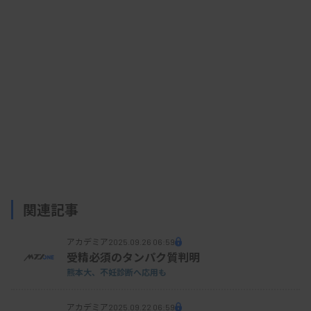
そこで研究グループでは、心不全に関する教育を
提供する運動支援アプリを開発した。このアプリ
は、ウエアラブルデバイスを用いて歩数や脈拍数な
どの運動の情報を取得し、患者に最適な運動を取り
入れた体調管理を支援するものだ。
アプリの有効性と安全性を確かめるため、研究グ
ループでは18歳以上の心不全患者を対象に慶應大学
関連記事
病院を含む3施設で医師主導治験を実施。24週間の
アカデミア
2025.09.26 06:59
経過観察を行い、アプリ使用群と未使用群を比較し
受精必須のタンパク質判明
たところ、アプリ使用群では24週後に握力や膝伸展
熊本大、不妊診断へ応用も
筋力の有意な改善を認めたという。
アカデミア
2025.09.22 06:59