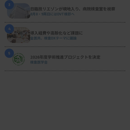
3
日臨技リエゾンが現地入り、病院検査室を視察
8月8・9両日にはDVT検診へ
4
導入経費や高齢化など課題に
全医共、検査DXテーマに議論
5
2026年度学術推進プロジェクトを決定
検査医学会