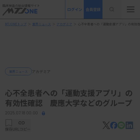
臨床検査の総合情報サイト
ログイン
会員登録
MTJONEトップ
＞
業界ニュース
＞
アカデミア
＞
心不全患者への「運動支援アプリ」の有効
アカデミア
業界ニュース
心不全患者への「運動支援アプリ」の
有効性確認 慶應大学などのグループ
2025.07.18 00:00
保存
URLコピー