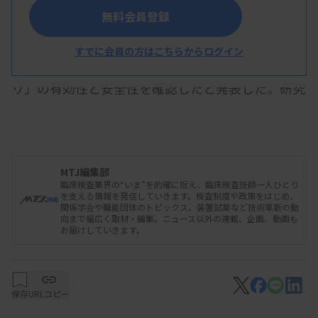
無料会員登録
慶應義塾大学医学部などの研究グループは7月2
日、探索的医師主導治験（多施設共同ランダム化比
すでに会員の方はこちらからログイン
較試験）で、心不全患者に対する「運動支援アプ
リ」の有効性と安全性を確認したと発表した。研究
グループが開発したアプリで、今回の結果を踏まえ
医療機器の承認に向けた開発を加速させるとしてい
る。
MTJ編集部
臨床検査業界の“いま”を的確に捉え、臨床検査技師一人ひとり
を支える情報を発信していきます。検査制度や政策をはじめ、
関係学会や職能団体のトピックス、装置試薬など技術革新の動
心不全治療では、適切な薬物療法に加え、運動や
向まで幅広く取材・編集。ニュース以外の連載、企画、動画も
お届けしていきます。
食事などの生活習慣の改善を目指した心臓リハビリ
テーションの実施が重要と言われている。しかし、
外来では心不全患者の10％以下にしか心臓リハビリ
保存
URLコピー
テーションが行われていないと報告されている。