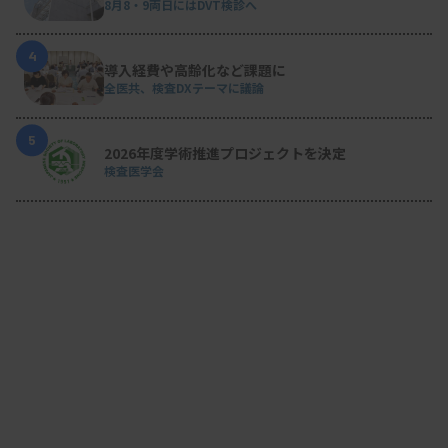
8月8・9両日にはDVT検診へ
4
導入経費や高齢化など課題に
全医共、検査DXテーマに議論
5
2026年度学術推進プロジェクトを決定
検査医学会