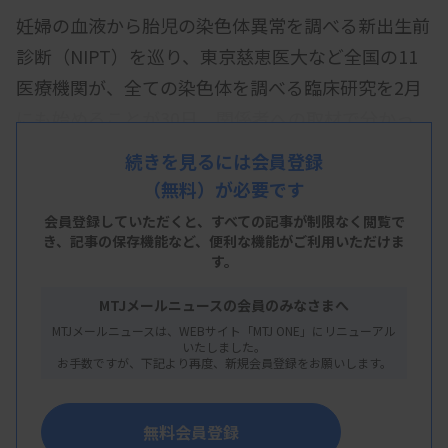
妊婦の血液から胎児の染色体異常を調べる新出生前
診断（NIPT）を巡り、東京慈恵医大など全国の11
医療機関が、全ての染色体を調べる臨床研究を2月
にも始めることが30日、関係者への取材で分かっ
た。妊婦約2千人を対象に研究を進め、精度の検証
続きを見るには会員登録
などを行う。各機関で準備が整い次第、順次研究に
（無料）が必要です
着手し、2030年3月末まで実施する見通し。
会員登録していただくと、すべての記事が制限なく閲覧で
き、
記事の保存機能など、便利な機能がご利用いただけま
NIPTは現在、ダウン症などの原因となる3種類の染
す。
色体異常の有無に限って検査し、陽性の場合は羊水
MTJメールニュースの会員のみなさまへ
検査などで確定する。日本医学会が認証する医療機
MTJメールニュースは、WEBサイト「MTJ ONE」にリニューアル
関を中心に実施しているが、3種類以外の検査は無
いたしました。
お手数ですが、下記より再度、新規会員登録をお願いします。
認証施設で横行している。精度が十分に検証されて
おらず、不十分なカウンセリング体制で妊婦を混乱
無料会員登録
させているという問題がある。