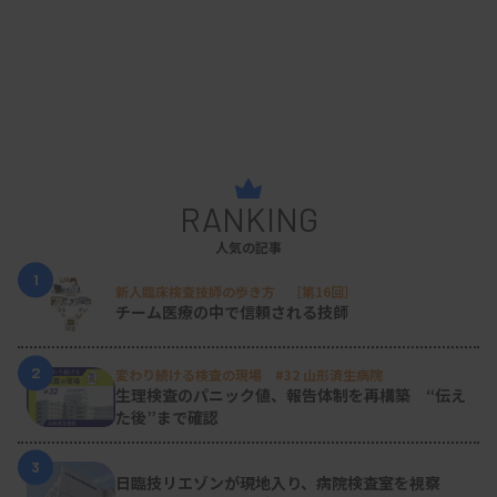
RANKING
人気の記事
1
新人臨床検査技師の歩き方 ［第16回］
チーム医療の中で信頼される技師
2
変わり続ける検査の現場 #32 山形済生病院
生理検査のパニック値、報告体制を再構築 “伝え
た後”まで確認
3
日臨技リエゾンが現地入り、病院検査室を視察