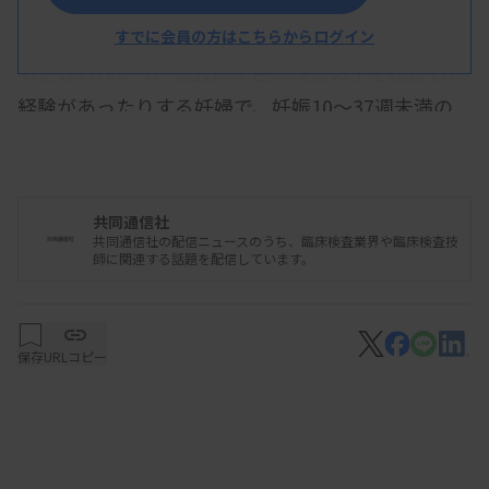
計画では、超音波検査で胎児の特徴から何らかの病
すでに会員の方はこちらからログイン
気を疑われたり、過去に染色体疾患の子を出産した
経験があったりする妊婦で、妊娠10～37週未満の
18歳以上を対象とする。計23対46本とされる全染
色体の数や大きさなどと、胎児の病気との関連を調
べる。希望者には結果を伝え、陽性の場合、診断を
共同通信社
確定するための羊水検査を実施する。
共同通信社の配信ニュースのうち、臨床検査業界や臨床検査技
師に関連する話題を配信しています。
大学病院など認証を受けた医療機関が参加し、産婦
人科医のほか小児科医や遺伝の専門医も従事する。
認証施設で検査することで、適切なカウンセリング
保存
URLコピー
が提供されることが期待され、妊婦への情報提供の
在り方や、丁寧な説明をどこまで尽くすかといった
医療の提供体制も検討を深める。