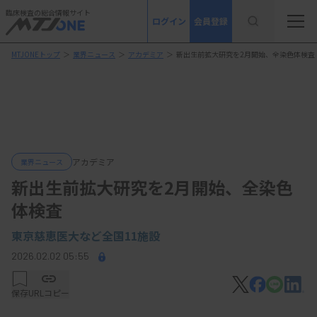
臨床検査の総合情報サイト
ログイン
会員登録
MTJONEトップ
＞
業界ニュース
＞
アカデミア
＞
新出生前拡大研究を2月開始、全染色体検査
アカデミア
業界ニュース
新出生前拡大研究を2月開始、全染色
体検査
東京慈恵医大など全国11施設
2026.02.02 05:55
保存
URLコピー