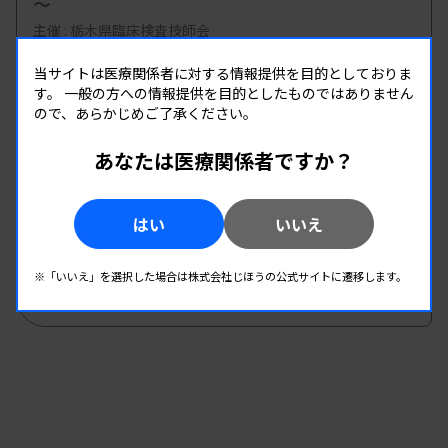
～
主催 :
栃木県臨床検査技師会
開催場所 : WEB
当サイトは医療関係者に対する情報提供を目的としておりま
臨床化学
情報システム
す。
一般の方への情報提供を目的としたものではありません
ので、あらかじめご了承ください。
08.29
08.29
あなたは医療関係者ですか？
-
2026.
（土）
2026.
（土）
第6回Thrombosis ＆ Hemostasis semina
主催 :
北陸血液凝固異常症連絡協議会、石川県臨床衛生検査
はい
いいえ
技師会、中外製薬株式会社
開催場所 : 石川県 | WEB
※「いいえ」を選択した場合は株式会社じほうの公式サイトに遷移します。
遺伝子