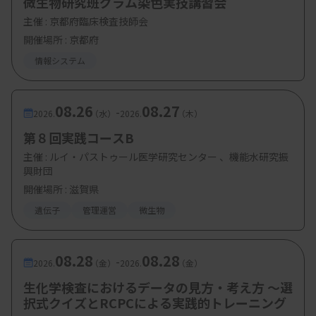
微生物研究班グラム染色実技講習会
主催 :
京都府臨床検査技師会
開催場所 : 京都府
情報システム
08.26
08.27
-
2026.
（水）
2026.
（木）
第８回実践コースB
主催 :
ルイ・パストゥール医学研究センター 、機能水研究振
興財団
開催場所 : 滋賀県
遺伝子
管理運営
微生物
08.28
08.28
-
2026.
（金）
2026.
（金）
生化学検査におけるデータの見方・考え方 ～選
択式クイズとRCPCによる実践的トレーニング