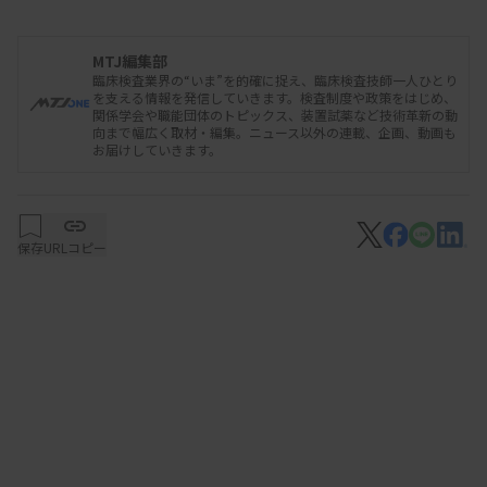
現在は組織として、大学本部の下に医学部があり、
MTJ編集部
医学部の下に病院がある。このため、本部が病院の
臨床検査業界の“いま”を的確に捉え、臨床検査技師一人ひとり
を支える情報を発信していきます。検査制度や政策をはじめ、
在り方をチェックする場合、「基本的には医学部を
関係学会や職能団体のトピックス、装置試薬など技術革新の動
向まで幅広く取材・編集。ニュース以外の連載、企画、動画も
通してアクセスする」（藤井総長）ことになる。
お届けしていきます。
「大学付属病院」への移行が検討課題に挙がってい
るのは、本部と病院の距離感を縮める狙いがあるた
めだ。
保存
URLコピー
松原氏の逮捕を受け、南學正臣医学系研究科長・医
学部長、田中栄病院長は、いずれも厳重注意の処分
を受けた。今回の佐藤氏の逮捕で、南學氏は訓告措
置に。田中氏は管理責任を取って、自ら病院長を辞
した。現在は久米春喜副院長が病院長を代行してお
り、次の病院長の選考は検討中だ。