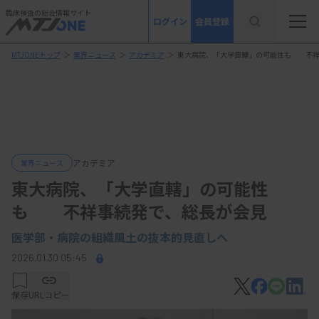
臨床検査の総合情報サイト
ログイン
会員登録
MTJONEトップ
＞
業界ニュース
＞
アカデミア
＞
東大病院、「大学直轄」の可能性も 不祥
アカデミア
業界ニュース
東大病院、「大学直轄」の可能性
も 不祥事続発で、総長が会見
医学部・病院の組織風土の抜本的見直しへ
2026.01.30 05:45
保存
URLコピー