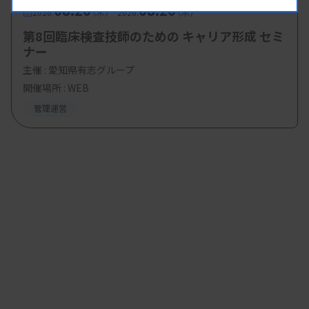
08.20
08.20
-
2026.
（木）
2026.
（木）
第8回臨床検査技師のための キャリア形成 セミ
ナー
主催 :
愛知県有志グループ
開催場所 : WEB
管理運営