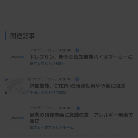
支払われた研究費、100万円だけ
会見では、佐藤氏の問題について、東京大が把握し
関連記事
ている概要も示した。
アカデミア
2026.01.26 06:10
大学と日本化粧品協会などは23年4月、佐藤氏が責
ドレブリン、新たな認知機能バイオマーカーに
任者を務める社会連携講座「臨床カンナビノイド学
東京大学などが解明
講座」を設置。研究費は23～25年度の3年間で、最
アカデミア
2026.01.26 05:10
終的に約2億円の計画だった。研究費は大学ではな
肺拡散能、CTEPHの治療効果や予後に関連
く、協会などが負担する契約となっていたが、実際
全国レジストリで解析
に支払われたのは100万円だけだった。このため、
アカデミア
2026.01.26 05:00
大学は25年3月で講座を廃止した。
患者の研究参画に意識の差 アレルギー疾患で
調査
本来は研究費を充てるべき、講座関係者の人件費
慶応大・
東京大などチーム
は、大学の持ち出しとなった。調査に当たった國廣