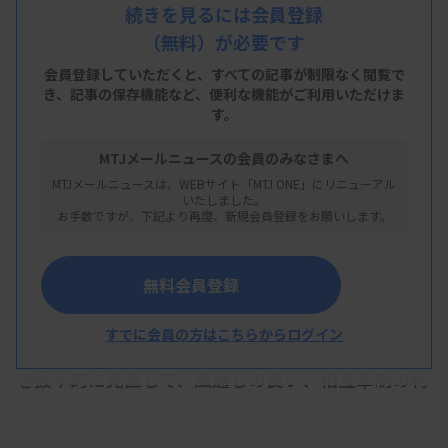
明した。改革の一つとして、医学部・病院の組織風
続きを見るには会員登録
（無料）が必要です
土の抜本的見直しを図る構えだ。病院を医学部付属
ではなく、大学直轄にする案が浮上しており、藤井
会員登録していただくと、すべての記事が制限なく閲覧で
き、
記事の保存機能など、便利な機能がご利用いただけま
総長は「大学付属病院になる可能性もある」と述べ
す。
た。
MTJメールニュースの会員のみなさまへ
医学部・病院では2025年11月、松原全宏准教授が
MTJメールニュースは、WEBサイト「MTJ ONE」にリニューアル
いたしました。
収賄容疑で逮捕されている。さらに今月24日には、
お手数ですが、下記より再度、新規会員登録をお願いします。
佐藤伸一教授が別の収賄容疑で逮捕された。
一連の不祥事を調べる中で、問題点の一つとして、
無料会員登録
医学部・病院の組織風土の問題が浮かび上がったと
すでに会員の方はこちらからログイン
いう。藤井総長は「閉鎖的とも指摘される組織風土
を抜本的に見直して、風通しの良い、相互牽制の利
く組織へと生まれ変わるための改革策を取りまと
め、迅速に実行していく」と説明した。