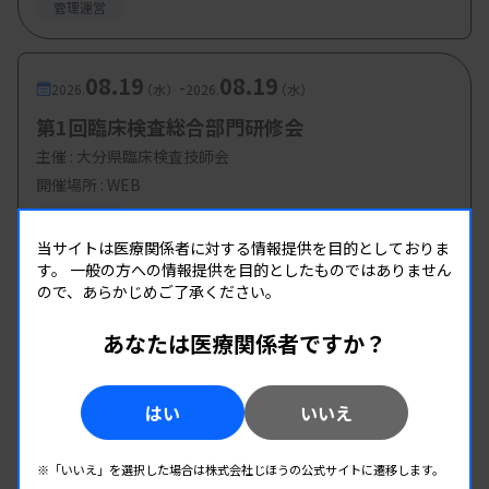
管理運営
08.19
08.19
-
2026.
（水）
2026.
（水）
第1回臨床検査総合部門研修会
主催 :
大分県臨床検査技師会
開催場所 : WEB
管理運営
当サイトは医療関係者に対する情報提供を目的としておりま
す。
一般の方への情報提供を目的としたものではありません
08.19
08.19
ので、あらかじめご了承ください。
-
2026.
（水）
2026.
（水）
第2回 県南地区研修会
あなたは医療関係者ですか？
主催 :
熊本県臨床検査技師会
開催場所 : WEB
はい
いいえ
管理運営
※「いいえ」を選択した場合は株式会社じほうの公式サイトに遷移します。