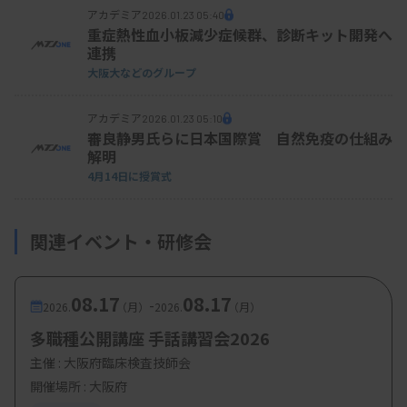
正弁護士は、研究費への大学のチェックがおろそか
アカデミア
2026.01.23 05:40
重症熱性血小板減少症候群、診断キット開発へ
だったとの認識を示し、「要するにルーズだった」
連携
と話した。
大阪大などのグループ
一方で、協会の代表者は23年2月～24年9月にわた
アカデミア
2026.01.23 05:10
って、佐藤氏らを接待。おおむね月2～4回程度、高
審良静男氏らに日本国際賞 自然免疫の仕組み
解明
級飲食店、高級クラブ、キャバクラ、性風俗店で接
4月14日に
授賞式
待に当たった。協会は見返りとして、東大ブランド
を利用していた形跡がある。この接待が逮捕につな
関連イベント・研修会
がった。
大学は、佐藤氏らの行為について、教職員倫理規定
08.17
08.17
-
2026.
（月）
2026.
（月）
に違反していると判断。研究の公正さにも疑念を生
多職種公開講座 手話講習会2026
じさせかねないとし、26日付で佐藤氏を懲戒解雇と
主催 :
大阪府臨床検査技師会
した。【MEDIFAX】
開催場所 : 大阪府