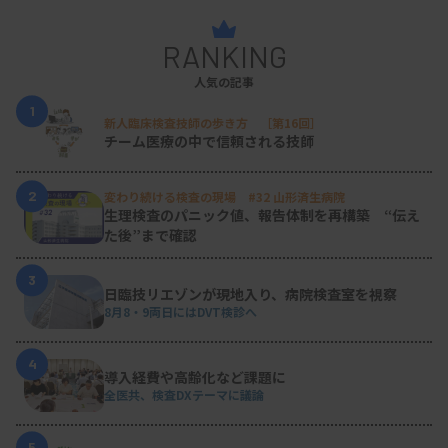
RANKING
人気の記事
1
新人臨床検査技師の歩き方 ［第16回］
チーム医療の中で信頼される技師
2
変わり続ける検査の現場 #32 山形済生病院
生理検査のパニック値、報告体制を再構築 “伝え
た後”まで確認
3
日臨技リエゾンが現地入り、病院検査室を視察
8月8・9両日にはDVT検診へ
4
導入経費や高齢化など課題に
全医共、検査DXテーマに議論
5