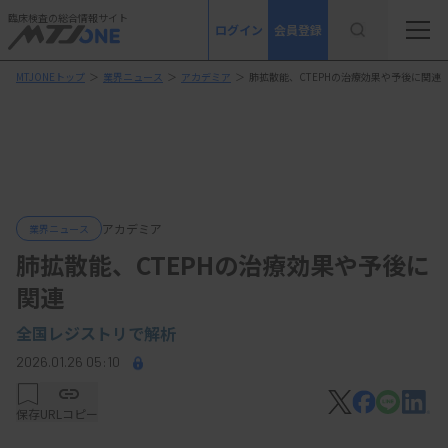
臨床検査の総合情報サイト
ログイン
会員登録
MTJONEトップ
＞
業界ニュース
＞
アカデミア
＞
肺拡散能、CTEPHの治療効果や予後に関連
アカデミア
業界ニュース
肺拡散能、CTEPHの治療効果や予後に
関連
全国レジストリで解析
2026.01.26 05:10
保存
URLコピー