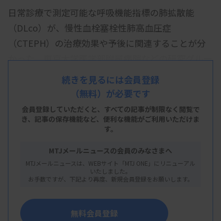
日常診療で測定可能な呼吸機能指標の肺拡散能
（DLco）が、慢性血栓塞栓性肺高血圧症
（CTEPH）の治療効果や予後に関連することが分
かった。東京大学医学部附属病院などの研究グルー
プによる研究成果で、東京大学が1月8日に明らかに
続きを見るには会員登録
した。
（無料）が必要です
CTEPHは、肺動脈内に残存する血栓により肺高血
会員登録していただくと、すべての記事が制限なく閲覧で
き、
記事の保存機能など、便利な機能がご利用いただけま
圧を来す疾患。肺動脈血栓内膜摘除術などにより根
す。
治や大幅な改善が期待できるが、治療後の改善度や
MTJメールニュースの会員のみなさまへ
長期予後は個人差が大きく、治療後も症状や肺高血
MTJメールニュースは、WEBサイト「MTJ ONE」にリニューアル
圧が残る背景については十分に解明されていない。
いたしました。
お手数ですが、下記より再度、新規会員登録をお願いします。
研究グループは、肺の微小血管障害を反映するとさ
れるDLcoに着目。全国35施設が参加するCTEPH全
無料会員登録