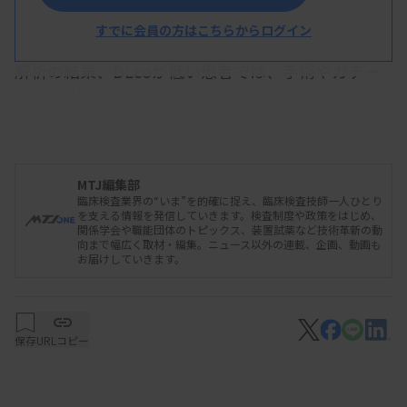
国レジストリ（CTEPH AC registry）に登録された
患者1270例を解析した。
すでに会員の方はこちらからログイン
解析の結果、DLcoが低い患者では、手術やカテー
テル治療後の肺動脈圧や肺血管抵抗の改善が小さ
く、心機能の回復も限定的だった。さらにDLcoが
一定基準を下回る群では、死亡や病状悪化などの臨
床イベントが有意に多かった。
MTJ編集部
臨床検査業界の“いま”を的確に捉え、臨床検査技師一人ひとり
を支える情報を発信していきます。検査制度や政策をはじめ、
関係学会や職能団体のトピックス、装置試薬など技術革新の動
向まで幅広く取材・編集。ニュース以外の連載、企画、動画も
お届けしていきます。
2026/01/19 19:43
プレスリリース
肺拡散能が慢性血栓塞栓性肺高血圧症の
治療効果と予後に関連
保存
URLコピー