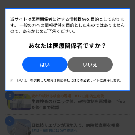
当サイトは医療関係者に対する情報提供を目的としておりま
す。
一般の方への情報提供を目的としたものではありません
ので、あらかじめご了承ください。
あなたは医療関係者ですか？
RANKING
人気の記事
はい
いいえ
1
新人臨床検査技師の歩き方 ［第16回］
チーム医療の中で信頼される技師
※「いいえ」を選択した場合は株式会社じほうの公式サイトに遷移します。
2
変わり続ける検査の現場 #32 山形済生病院
生理検査のパニック値、報告体制を再構築 “伝え
た後”まで確認
3
日臨技リエゾンが現地入り、病院検査室を視察
8月8・9両日にはDVT検診へ