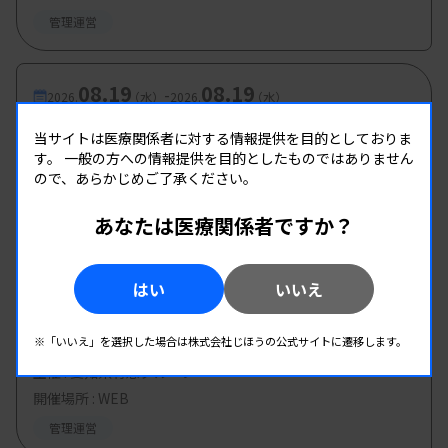
管理運営
08.19
08.19
-
2026.
（水）
2026.
（水）
第2回 県南地区研修会
当サイトは医療関係者に対する情報提供を目的としておりま
主催 :
す。
一般の方への情報提供を目的としたものではありません
熊本県臨床検査技師会
ので、あらかじめご了承ください。
開催場所 : WEB
管理運営
あなたは医療関係者ですか？
08.20
08.20
-
はい
いいえ
2026.
（木）
2026.
（木）
第8回臨床検査技師のための キャリア形成 セミ
ナー
※「いいえ」を選択した場合は株式会社じほうの公式サイトに遷移します。
主催 :
愛知県有志グループ
開催場所 : WEB
管理運営