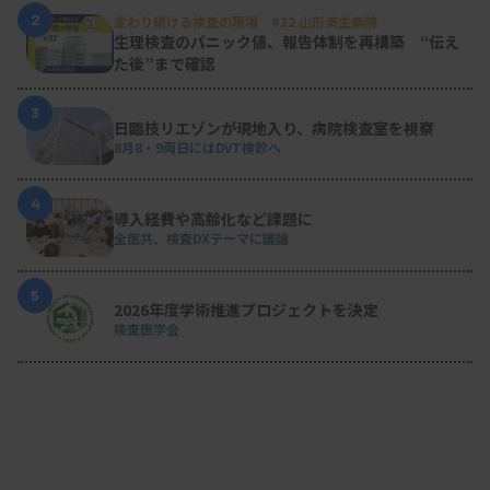
2
変わり続ける検査の現場 #32 山形済生病院
生理検査のパニック値、報告体制を再構築 “伝え
た後”まで確認
3
日臨技リエゾンが現地入り、病院検査室を視察
8月8・9両日にはDVT検診へ
4
導入経費や高齢化など課題に
全医共、検査DXテーマに議論
5
2026年度学術推進プロジェクトを決定
検査医学会