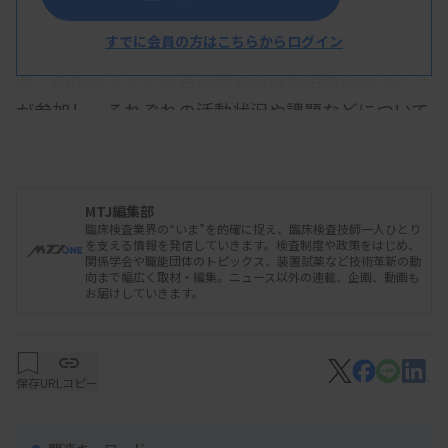
千葉県臨床検査技師会が主催した「一都八県 若手
すでに会員の方はこちらからログイン
メンバーによる交流会」が8月2日開かれた。首都
圏・関甲信エリアの各技師会の青年組織のメンバー
が参加し、それぞれの活動状況や課題などについて
意見を交換。関甲信でこうした若手交流会は初の試
みで、今後、地域横断的な組織としての可能性を探
っていく。
MTJ編集部
臨床検査業界の“いま”を的確に捉え、臨床検査技師一人ひとり
を支える情報を発信していきます。検査制度や政策をはじめ、
交流会は1都8県の技師会会長の賛同を得て開かれた
関係学会や職能団体のトピックス、装置試薬など技術革新の動
向まで幅広く取材・編集。ニュース以外の連載、企画、動画も
研修会。群馬県臨床検査技師会の協力のもと同県渋
お届けしていきます。
川市の研修施設で開催された。今回は東京、神奈
川、千葉、埼玉、群馬、栃木、山梨の7都県の青年
保存
URLコピー
組織から約20人が参加した。