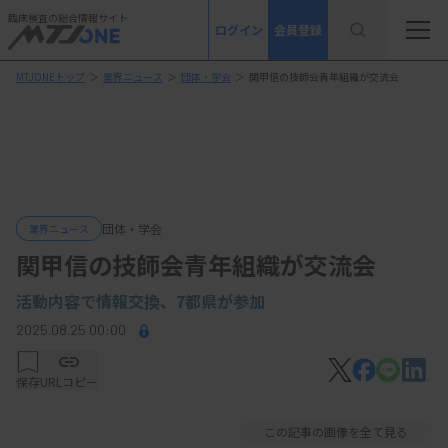
臨床検査の総合情報サイト
ログイン
会員登録
MTJONEトップ
＞
業界ニュース
＞
団体・学会
＞
関甲信の技師会青年組織が交流会
団体・学会
業界ニュース
関甲信の技師会青年組織が交流会
活動内容で情報交換、7都県が参加
2025.08.25 00:00
保存
URLコピー
この記事の画像を全て見る