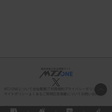
臨床検査の総合情報サイト
MTJ ONEについて
会社概要
利用規約
プライバシーポリシー
サイトポリシー
よくあるご質問
広告掲載について
お問い合わせ
All documents,images and photographs contained in this site belong
to JIHO,Inc.
Use of these documents, images and photographs is