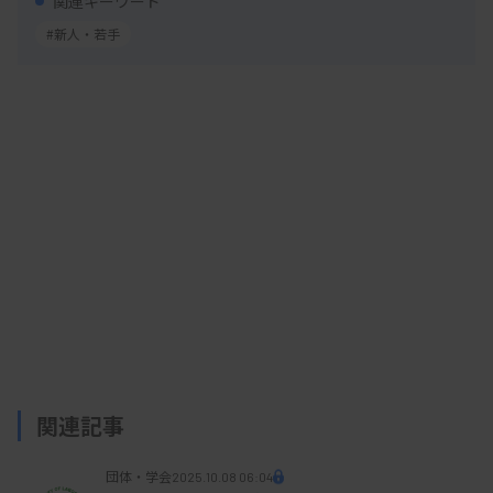
交流会では、それぞれが自己紹介した上で活動状況
関連キーワード
や課題などを報告した。青年組織として関わってい
#新人・若手
る活動としては、技師会の新規入会者へのオリエン
テーションや、技師会主催の一般向けイベント「検
査と健康展」のサポート活動のほか、県の医学検査
学会でのセッション企画などがあった。一方で、青
年組織の取り組みを支える活動費や、趣旨に賛同す
る若手技師の確保なども共通課題として挙がった。
千臨技・青年委員会の渡辺雄大委員長は、青年組織
同士が交流を継続することで、「いずれは合同研修
会や勉強会などを開催できればと思っている」と説
関連記事
明。また、本格的な活動を検討するに当たり、1都8
県の青年組織による交流会の名称を検討する意向を
団体・学会
2025.10.08 06:04