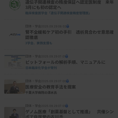
遺伝子関連検査の精度保証へ認定医制度 来年
示した。
3月にも初の認定へ
臨床検査医学会「
遺伝子関連検査精度管理医」
団体・学会
「横のつながりを持ってほしい」 千臨技・
2025.09.29 06:02
腎不全緩和ケア初の手引 透析見合わせ意思確
布施会長
認徹底
3学会、家族支援も
千臨技の布施義也会長は、「交流会でのさまざまな
団体・学会
2025.09.29 07:01
情報や意見交換を通じて、若手同士の横のつながり
ピットフォールの解析手順、マニュアルに
日本臨床化学会が発刊
をつくってほしい。技師会としても若手検査技師の
活躍を支援していきたい」などと挨拶。群臨技の梶
団体・学会
2025.09.29 07:00
田幸夫会長も、若手検査技師の交流活動支援の在り
医療安全の教育手法を提案
千葉大学病院の清水氏
方について、1都8県の会長会議で話し合う考えを示
した。
団体・学会
2025.09.29 07:01
ゲノム医療「創薬基盤として推進」 共催シン
ポで自民党の古川氏