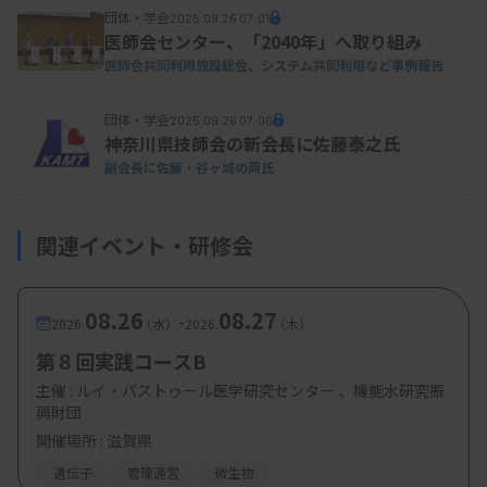
団体・学会
2025.09.26 07:01
医師会センター、「2040年」へ取り組み
医師会共同利用施設総会、システム共同利用など事例報告
団体・学会
2025.09.26 07:00
神奈川県技師会の新会長に佐藤泰之氏
副会長に佐藤・谷ヶ城の両氏
関連イベント・研修会
08.26
08.27
-
2026.
（水）
2026.
（木）
第８回実践コースB
主催 :
ルイ・パストゥール医学研究センター 、機能水研究振
興財団
開催場所 : 滋賀県
遺伝子
管理運営
微生物