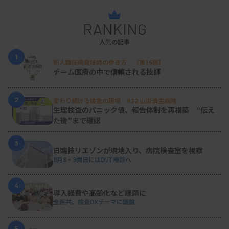
RANKING
人気の記事
1
新人臨床検査技師の歩き方 ［第16回］
チーム医療の中で信頼される技師
2
変わり続ける検査の現場 #32 山形済生病院
生理検査のパニック値、報告体制を再構築 “伝え
た後”まで確認
3
日臨技リエゾンが現地入り、病院検査室を視察
8月8・9両日にはDVT検診へ
4
導入経費や高齢化など課題に
全医共、検査DXテーマに議論
5