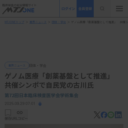
臨床検査の総合情報サイト
ログイン
会員登録
MTJONEトップ
＞
業界ニュース
＞
団体・学会
＞
ゲノム医療「創薬基盤として推進」 共催
団体・学会
業界ニュース
ゲノム医療「創薬基盤として推進」
共催シンポで自民党の古川氏
第72回日本臨床検査医学会学術集会
2025.09.29 07:01
保存
URLコピー