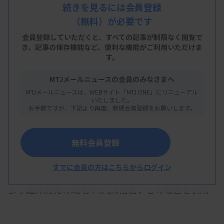
議員の古川俊治氏が医療政策の観点からがんゲノム
続きを見るには会員登録
（無料）が必要です
医療について報告した。古川氏は、「患者還元の最
たるものは創薬だ」と述べ、創薬基盤としてゲノム
会員登録していただくと、すべての記事が制限なく閲覧で
き、
記事の保存機能など、便利な機能がご利用いただけま
医療を推進していくことが重要だと強調した。
す。
古川氏は、複数の大規模バイオバンクを横断検索で
MTJメールニュースの会員のみなさまへ
きるよう連携させ、創薬や研究開発などへ利用して
MTJメールニュースは、WEBサイト「MTJ ONE」にリニューアル
いたしました。
いく政策の方向性を解説。その上で、税を投入して
お手数ですが、下記より再度、新規会員登録をお願いします。
いる以上、ゲノム医療には、創薬などの患者還元や
経済成長につなげるための国家戦略が必要だと強調
無料会員登録
した。
すでに会員の方はこちらからログイン
遺伝子的根拠のあるメカニズムの薬剤は、ない薬剤
より臨床開発の成功率が2.6倍高いとの報告を引用
し、創薬におけるゲノム情報の重要性を説明。創薬
のためには、マルチオミクス解析とともに、追跡情