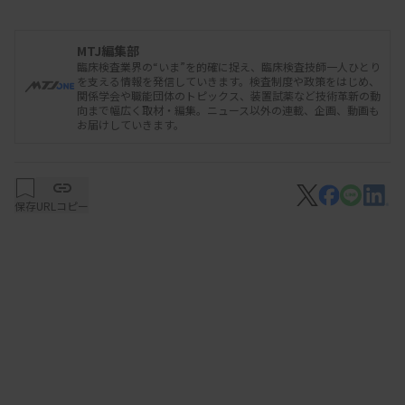
報などの臨床データの収集の強化が必要だとし、医
療現場に対して協力を要請した。
MTJ編集部
臨床検査業界の“いま”を的確に捉え、臨床検査技師一人ひとり
を支える情報を発信していきます。検査制度や政策をはじめ、
2019年に保険診療が始まったがん遺伝子パネル
関係学会や職能団体のトピックス、装置試薬など技術革新の動
向まで幅広く取材・編集。ニュース以外の連載、企画、動画も
（CGP）検査の件数は、2025年3月末で10万例を超
お届けしていきます。
えたが、検査結果により実際に治療薬が投与された
患者は1割に満たない。保険診療では、標準治療後
に1回に限り実施が認められている。
保存
URLコピー
古川氏が委員長を務める自民党の特命委員会は
2024年5月、「保険適用のがん遺伝子パネル検査
を、未治療における進行・転移がん患者でルーチー
ンに実施する」と政府に提言している。古川氏は
「費用増加は数百億規模と推計され、実施可能なレ
ベル」とし、標準治療後、1回となっている現行の