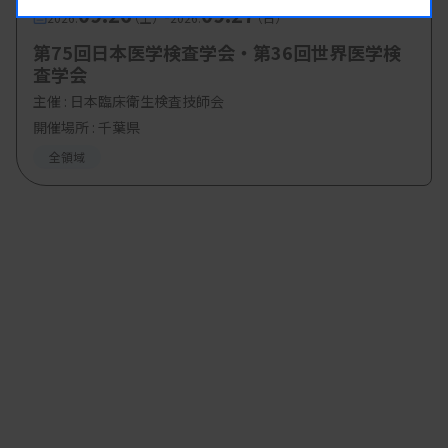
09.26
09.27
-
2026.
（土）
2026.
（日）
第75回日本医学検査学会・第36回世界医学検
査学会
主催 :
日本臨床衛生検査技師会
開催場所 : 千葉県
全領域