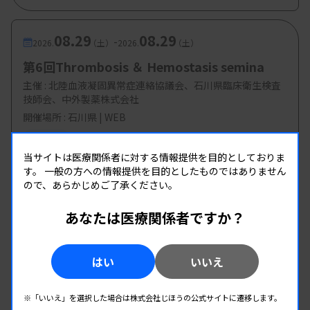
08.29
08.29
-
2026.
（土）
2026.
（土）
第6回Thrombosis ＆ Hemostasis semina
主催 :
北陸血液凝固異常症連絡協議会、石川県臨床衛生検査
技師会、中外製薬株式会社
開催場所 : 石川県 | WEB
遺伝子
当サイトは医療関係者に対する情報提供を目的としておりま
す。
一般の方への情報提供を目的としたものではありません
09.05
09.06
ので、あらかじめご了承ください。
-
2026.
（土）
2026.
（日）
第65回 日臨技 近畿支部医学検査学会
あなたは医療関係者ですか？
主催 :
日本臨床衛生検査技師会 近畿支部
開催場所 : 奈良県
はい
いいえ
全領域
※「いいえ」を選択した場合は株式会社じほうの公式サイトに遷移します。