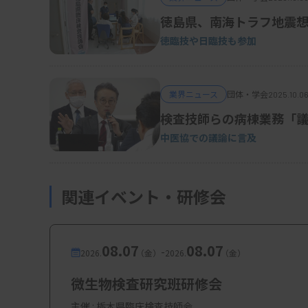
徳島県、南海トラフ地震
徳臨技や日臨技も参加
業界ニュース
団体・学会
2025.10.06
検査技師らの病棟業務「
中医協での議論に言及
関連イベント・研修会
08.07
08.07
-
2026.
（金）
2026.
（金）
微生物検査研究班研修会
主催 :
栃木県臨床検査技師会