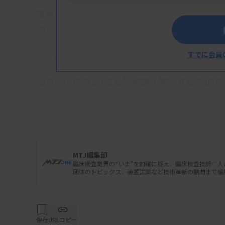
機構専門医の認定期間は5年間のため、向こう
得る。がんゲノム医療中核拠点病院などエキ
市中病院・診療所、衛生検査所まで、幅広い施
すでに会員
300人規模の認定を目指す。
初年度は来年1月ごろに申請を案内する予定で
定証を送付する。
関連資料
MTJ編集部
臨床検査業界の“いま”を的確に捉え、臨床検査技師一
団体のトピックス、装置試薬など技術革新の動向まで幅
保存
URLコピー