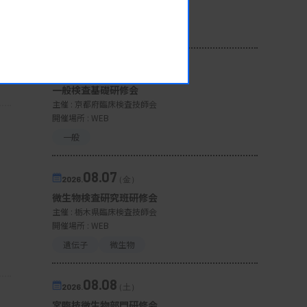
開催場所 : WEB
病理・細胞
08.07
2026.
（金）
一般検査基礎研修会
主催 :
京都府臨床検査技師会
開催場所 : WEB
一般
08.07
2026.
（金）
微生物検査研究班研修会
主催 :
栃木県臨床検査技師会
開催場所 : WEB
遺伝子
微生物
08.08
2026.
（土）
宮臨技微生物部門研修会