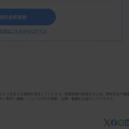
5年間で全員が精度管理医の認定の機会を
スパートパネルを実施する医療機関から一般
無料会員登録
設に勤務する機構専門医に対し、5年間で
の方はこちらからログイン
、書類審査の結果、3月ごろに合格者に認
人ひとりを支える情報を発信していきます。検査制度や政策をはじめ、関係学会や職
広く取材・編集。ニュース以外の連載、企画、動画もお届けしていきます。