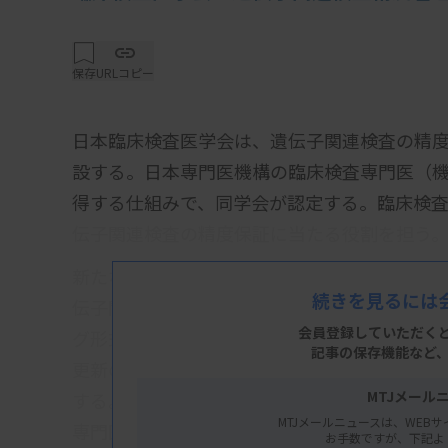
保存
URLコピー
日本臨床検査医学会は、遺伝子関連検査の精
設する。日本専門医機構の臨床検査専門医（
得する仕組みで、同学会が認定する。臨床検
伝子関連検査の精度保証に当たる役割を担う。
新たな認定医の名称は「遺伝子関連検査精度
続きを見るには
伝子関連・染色体検査の基礎知識」など、全1
会員登録していただく
グ形式で履修し、それぞれの確認テストに合
記事の保存機能など
更新の手続きに合わせて学会事務局が申請を
MTJメール
する。コンテンツの受講料や申請料（各1万10
MTJメールニュースは、WEBサ
専門医と同じとする。
お手数ですが、下記よ