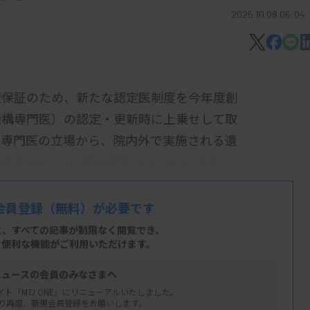
2025.10.08 06:04
度保証のため、新たな認定医制度を今年度創
機構専門医）の認定・更新時に上乗せして取
査専門医の立場から、院内外で実施される遺
来年3月ごろに初の認定が行われる予定。
管理医」。「遺伝子関連検査の質保証」「遺
会員登録
（無料）が必要です
1のコンテンツのうち8つ以上をeラーニン
と、すべての記事が制限なく閲覧でき、
格することが認定の条件。機構専門医の認定
、便利な機能がご利用いただけます。
案内し、履修を修了した希望者が認定を申請
ニュースの会員のみなさまへ
00円）は別途必要となる。認定期間は機構
イト「MTJ ONE」にリニューアルいたしました。
り再度、新規会員登録をお願いします。