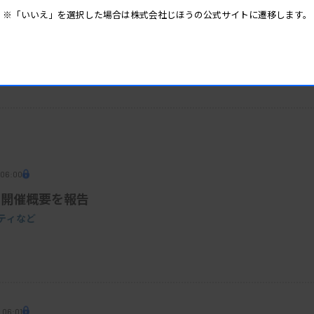
共同研究先を募集
※「いいえ」を選択した場合は株式会社じほうの公式サイトに遷移します。
 06:00
の開催概要を報告
ティなど
 06:01