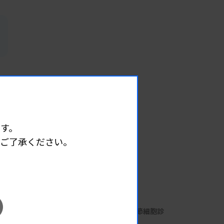
す。
めご了承ください。
EVENT
イベント情報
08.07
2026.
（金）
細胞診定期講習会 第7回 リンパ節細胞診
主催 :
大阪府臨床検査技師会