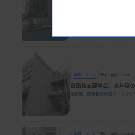
筑波大病院の関連法人が
入院患者の残余検体を提供
業界ニュース
団体・学会
2025.10.15
日臨技支部学会、来年度
首都圏・関甲信の大宮ソニックシ
業界ニュース
団体・学会
2025.10.08