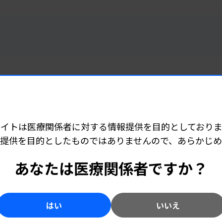
 06:04
サイトは医療関係者に対する情報提供を目的としておりま
病棟検査業務の加算点数の新設も
提供を目的としたものではありませんので、あらかじ
改定で
あなたは医療関係者ですか？
はい
いいえ
 06:02