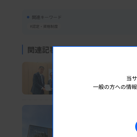
関連キーワード
#認定・資格制度
関連記事
業界ニュース
団体・学会
2025.10.10
当
採血料引上げなど要望 
一般の方への情報
日臨技、厚労省に26年度診療報酬
業界ニュース
団体・学会
2025.10.10