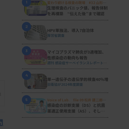
1
変わり続ける検査の現場 #32 山形済
生病院
生理検査のパニック値、報告体制
を再構築 “伝えた後”まで確認
2
HPV単独法、導入7自治体
厚労省調査
3
マイコプラズマ肺炎が3週増加、
性感染症の動向も報告
週刊 感染症サーベイランスレポート
#2026年第29週（2026.7.13 - 7.19）
4
単一遺伝子の遺伝学的検査40％増
日衛協が2024年度調査
能
5
Voice of Lab. file 09 松井 建二郎
（藤田医科大学病院臨床検査部微生物
感染症の診断支援（DS）と抗菌
遺伝子検査室
）
薬適正使用支援（AS）、そして
研究へ