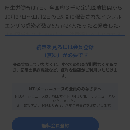
厚生労働省は7日、全国約３千の定点医療機関から
10月27日～11月2日の1週間に報告されたインフル
エンザの感染者数が5万7424人だったと発表した。
１機関当たりは14.90人で、注意報レベルとされる
10人を上回った。前週比は2.37倍。全ての都道府県
続きを見るには会員登録
で増加した。
（無料）が必要です
昨季より1カ月程度早い10月3日に今季の流行入り
会員登録していただくと、すべての記事が制限なく閲覧で
き、
記事の保存機能など、便利な機能がご利用いただけま
が発表されていた。1機関当たり10人を超えたのは
す。
25都道府県。
MTJメールニュースの会員のみなさまへ
都道府県別で最も多かったのは宮城の28.58人で、
MTJメールニュースは、WEBサイト「MTJ ONE」にリニューアル
いたしました。
神奈川28.47人、埼玉27.91人と続いた。少なかった
お手数ですが、下記より再度、新規会員登録をお願いします。
のは高知0.92人、鳥取1.10人、宮崎2.18人など。
休校や学年閉鎖、学級閉鎖となった小中高校は計
無料会員登録