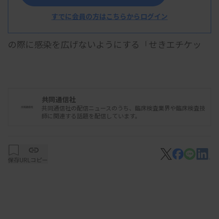
2161校だった。
すでに会員の方はこちらからログイン
感染対策では、マスク着用などで、せきやくしゃみ
の際に感染を広げないようにする「せきエチケッ
ト」や、手洗いが有効とされる。
共同通信社
共同通信社の配信ニュースのうち、臨床検査業界や臨床検査技
師に関連する話題を配信しています。
保存
URLコピー