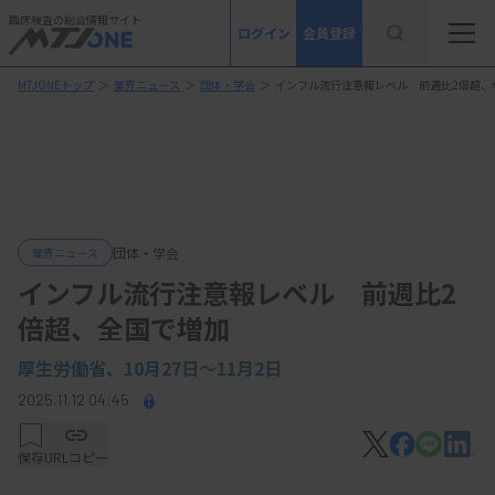
臨床検査の総合情報サイト
ログイン
会員登録
MTJONEトップ
＞
業界ニュース
＞
団体・学会
＞
インフル流行注意報レベル 前週比2倍超、
団体・学会
業界ニュース
インフル流行注意報レベル 前週比2
倍超、全国で増加
厚生労働省、10月27日～11月2日
2025.11.12 04:45
保存
URLコピー