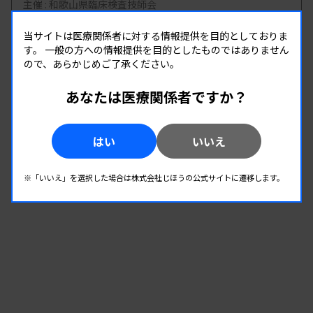
主催 :
和歌山県臨床検査技師会
開催場所 : 和歌山県 | WEB
当サイトは医療関係者に対する情報提供を目的としておりま
微生物
す。
一般の方への情報提供を目的としたものではありません
ので、あらかじめご了承ください。
08.22
08.22
-
あなたは医療関係者ですか？
2026.
（土）
2026.
（土）
2026年度第1回北信支部学習会
主催 :
長野県臨床検査技師会
はい
いいえ
開催場所 : 長野県
微生物
※「いいえ」を選択した場合は株式会社じほうの公式サイトに遷移します。