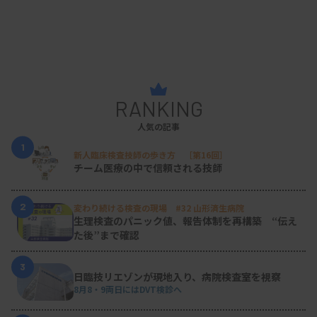
RANKING
人気の記事
1
新人臨床検査技師の歩き方 ［第16回］
チーム医療の中で信頼される技師
2
変わり続ける検査の現場 #32 山形済生病院
生理検査のパニック値、報告体制を再構築 “伝え
た後”まで確認
3
日臨技リエゾンが現地入り、病院検査室を視察
8月8・9両日にはDVT検診へ