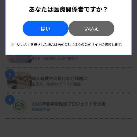
新人臨床検査技師の歩き方 ［第16回］
チーム医療の中で信頼される技師
あなたは医療関係者ですか？
2
変わり続ける検査の現場 #32 山形済生病院
はい
いいえ
生理検査のパニック値、報告体制を再構築 “伝え
た後”まで確認
※「いいえ」を選択した場合は株式会社じほうの公式サイトに遷移します。
3
日臨技リエゾンが現地入り、病院検査室を視察
8月8・9両日にはDVT検診へ
4
導入経費や高齢化など課題に
全医共、検査DXテーマに議論
5
2026年度学術推進プロジェクトを決定
検査医学会