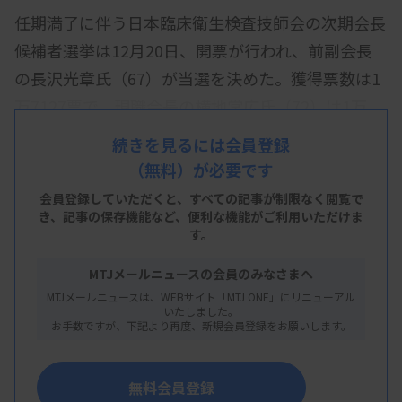
任期満了に伴う日本臨床衛生検査技師会の次期会長
候補者選挙は12月20日、開票が行われ、前副会長
の長沢光章氏（67）が当選を決めた。獲得票数は1
万7127票で、現職会長の横地常広氏（72）は1万
6524票で及ばなかった。わずか603票差だった。
続きを見るには会員登録
（無料）が必要です
同日午後の日臨技役員候補者選出委員会で、両候補
者の立会人出席の下、開票作業が行われた。投票率
会員登録していただくと、すべての記事が制限なく閲覧で
き、
記事の保存機能など、便利な機能がご利用いただけま
は約48％（前回約47％）だった。委員会終了後、
す。
開票結果が日臨技ホームページの会員ページで掲載
MTJメールニュースの会員のみなさまへ
された。
MTJメールニュースは、WEBサイト「MTJ ONE」にリニューアル
いたしました。
長沢氏は
26
年
6
月の総会後の理事会で次期会長に就
お手数ですが、下記より再度、新規会員登録をお願いします。
任する予定。任期は
2028
年
6
月の総会までの
2
年
間。
無料会員登録