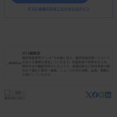
すでに会員の方はこちらからログイン
MTJ編集部
臨床検査業界の“いま”を的確に捉え、臨床検査技師一人ひとり
を支える情報を発信していきます。検査制度や政策をはじめ、
関係学会や職能団体のトピックス、装置試薬など技術革新の動
向まで幅広く取材・編集。ニュース以外の連載、企画、動画も
お届けしていきます。
保存
URLコピー