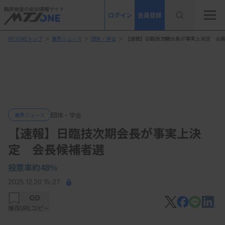
臨床検査の総合情報サイト
ログイン
会員登録
MTJONEトップ
＞
業界ニュース
＞
団体・学会
＞
【速報】日臨技次期会長が事実上決定 会
団体・学会
業界ニュース
【速報】日臨技次期会長が事実上決
定 会長候補者選
投票率約48％
2025.12.20 15:27
保存
URLコピー