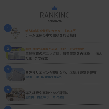
RANKING
人気の記事
1
新人臨床検査技師の歩き方 ［第16回］
チーム医療の中で信頼される技師
2
変わり続ける検査の現場 #32 山形済生病院
生理検査のパニック値、報告体制を再構築 “伝え
た後”まで確認
3
日臨技リエゾンが現地入り、病院検査室を視察
8月8・9両日にはDVT検診へ
4
導入経費や高齢化など課題に
全医共、検査DXテーマに議論