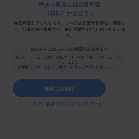
検査の手技にとどまらず、検査前から検査後までの
続きを見るには会員登録
（無料）が必要です
プロセスについて統一的な手順を示す予定で、採取
法が侵襲的（無菌）かどうかで検体種を分けること
会員登録していただくと、すべての記事が制限なく閲覧で
き、
記事の保存機能など、便利な機能がご利用いただけま
などを盛り込む見通し。検査前プロセスの重要性を
す。
記載し、さらに結果報告では、原因菌の推定など臨
MTJメールニュースの会員のみなさまへ
床医へのコメント記載を考慮するよう求める。
MTJメールニュースは、WEBサイト「MTJ ONE」にリニューアル
いたしました。
このほど千葉市で開かれた同学会学術集会の委員会
お手数ですが、下記より再度、新規会員登録をお願いします。
企画で報告された。
無料会員登録
すでに会員の方はこちらからログイン