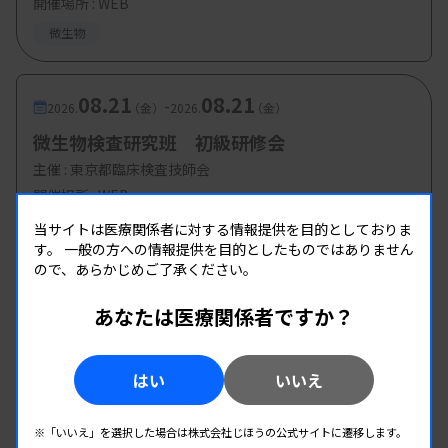
開催場所 : WEB
微生物
08.21
08.21
-
2026.
（金）
2026.
（金）
微生物検査研究班 初級研修会
主催 :
東京都臨床検査技師会
開催場所 : WEB
微生物
当サイトは医療関係者に対する情報提供を目的としておりま
す。
一般の方への情報提供を目的としたものではありません
ので、あらかじめご了承ください。
08.22
08.22
-
2026.
（土）
2026.
（土）
あなたは医療関係者ですか？
第2回 微生物検査班研修会
主催 :
和歌山県臨床検査技師会
はい
いいえ
開催場所 : 和歌山県 | WEB
微生物
※「いいえ」を選択した場合は株式会社じほうの公式サイトに遷移します。