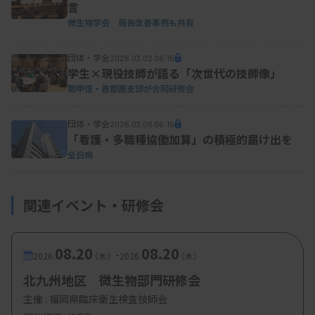
言
微生物学会 報告改善事例も共有
団体・学会
2026.03.02 06:15
学生×現役技師が語る「次世代の技師像」
関甲信・首都圏支部が合同研修会
団体・学会
2026.03.06 06:15
「看護・多職種協働加算」の積極的届け出を
全日病
関連イベント・研修会
08.20
08.20
-
2026.
（木）
2026.
（木）
北九州地区 微生物部門研修会
主催 :
福岡県臨床衛生検査技師会