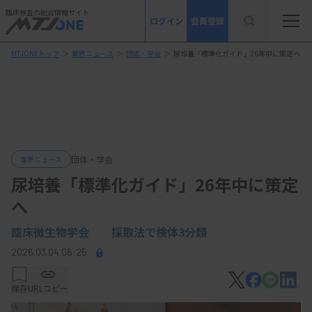
臨床検査の総合情報サイト
ログイン
会員登録
MTJONEトップ
＞
業界ニュース
＞
団体・学会
＞
尿培養「標準化ガイド」26年中に策定へ
団体・学会
業界ニュース
尿培養「標準化ガイド」26年中に策定
へ
臨床微生物学会 採取法で検体3分類
2026.03.04 06:25
保存
URLコピー