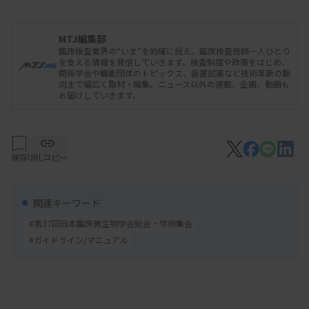
MTJ編集部
臨床検査業界の“いま”を的確に捉え、臨床検査技師一人ひとり
を支える情報を発信していきます。検査制度や政策をはじめ、
関係学会や職能団体のトピックス、装置試薬など技術革新の動
向まで幅広く取材・編集。ニュース以外の連載、企画、動画も
お届けしていきます。
保存
URLコピー
関連キーワード
#第37回日本臨床微生物学会総会・学術集会
#ガイドライン/マニュアル