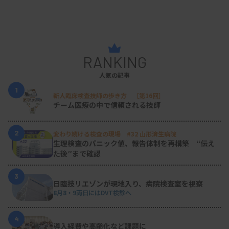
RANKING
人気の記事
1
新人臨床検査技師の歩き方 ［第16回］
チーム医療の中で信頼される技師
2
変わり続ける検査の現場 #32 山形済生病院
生理検査のパニック値、報告体制を再構築 “伝え
た後”まで確認
3
日臨技リエゾンが現地入り、病院検査室を視察
8月8・9両日にはDVT検診へ
4
導入経費や高齢化など課題に