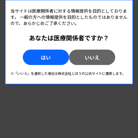
開催場所 : 大阪府
管理運営
当サイトは医療関係者に対する情報提供を目的としておりま
す。
一般の方への情報提供を目的としたものではありません
ので、あらかじめご了承ください。
08.19
08.19
-
2026.
（水）
2026.
（水）
あなたは医療関係者ですか？
第1回臨床検査総合部門研修会
主催 :
大分県臨床検査技師会
はい
いいえ
開催場所 : WEB
管理運営
※「いいえ」を選択した場合は株式会社じほうの公式サイトに遷移します。