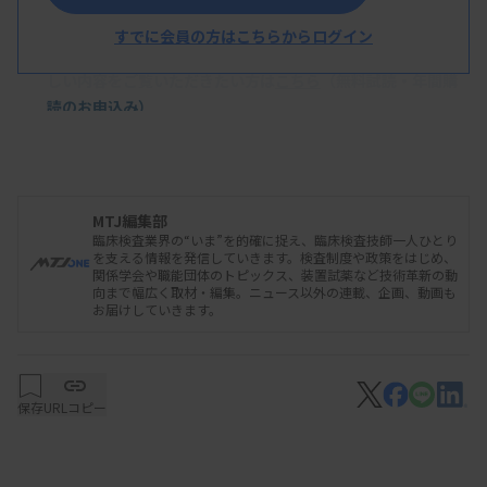
本ニュースは、後日発行の「THE MEDICAL & TEST
すでに会員の方はこちらからログイン
JOURNAL」より、一部を先行してお届けしています。より詳
しい内容をご覧いただきたい方は
こちら
（無料試読・年間購
読のお申込み）
MTJ編集部
臨床検査業界の“いま”を的確に捉え、臨床検査技師一人ひとり
を支える情報を発信していきます。検査制度や政策をはじめ、
関係学会や職能団体のトピックス、装置試薬など技術革新の動
向まで幅広く取材・編集。ニュース以外の連載、企画、動画も
お届けしていきます。
保存
URLコピー