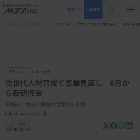
臨床検査の総合情報サイト
ログイン
会員登録
MTJONEトップ
＞
業界ニュース
＞
団体・学会
＞
次世代人材育成で事業見直し 6月から新研
団体・学会
業界ニュース
次世代人材育成で事業見直し 6月か
ら新研修会
日臨技、地方技師会の活性化を支援
2026.05.22 06:30
保存
URLコピー