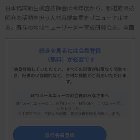
日本臨床衛生検査技師会は今年度から、都道府県技
師会の活動を担う人材育成事業をリニューアルす
る。既存の地域ニューリーダー育成研修会を、全国
支部単位での開催に変更。対象者も拡大し、各支部
内でのネットワークづくりを後押しする。
続きを見るには会員登録
（無料）が必要です
6月から関甲信・首都圏支部、近畿支部でスタート
させる。事業は、医療従事者向けの人材育成カリキ
会員登録していただくと、すべての記事が制限なく閲覧で
き、
記事の保存機能など、便利な機能がご利用いただけま
ュラム等を手がける専門企業からファシリテーター
す。
を迎える。自身のキャリアアップと団体活動をリン
MTJメールニュースの会員のみなさまへ
クさせるプログラムや、技師会活動に必要な企画立
MTJメールニュースは、WEBサイト「MTJ ONE」にリニューアル
案などのスキルを学ぶ。
いたしました。
お手数ですが、下記より再度、新規会員登録をお願いします。
無料会員登録