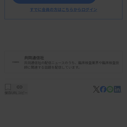
すでに会員の方はこちらからログイン
共同通信社
共同通信社の配信ニュースのうち、臨床検査業界や臨床検査技
師に関連する話題を配信しています。
保存
URLコピー