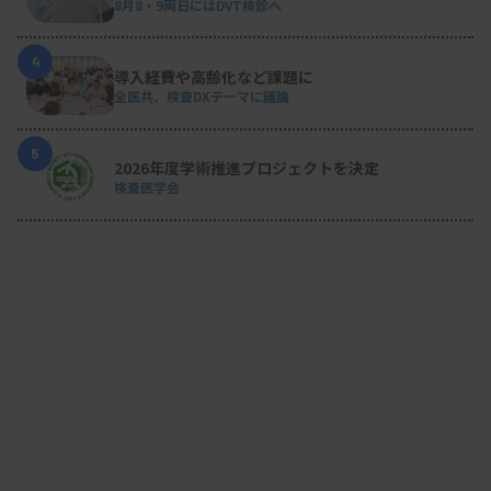
8月8・9両日にはDVT検診へ
4
導入経費や高齢化など課題に
全医共、検査DXテーマに議論
5
2026年度学術推進プロジェクトを決定
検査医学会