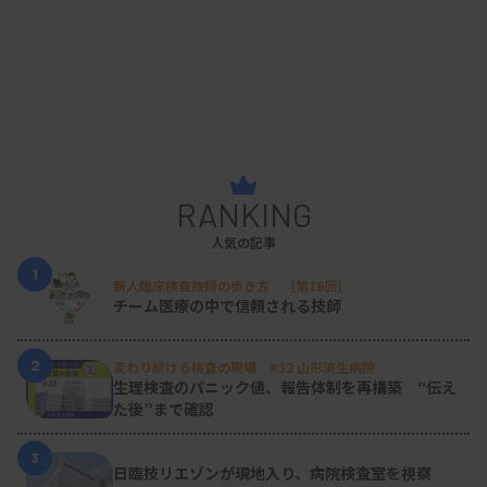
RANKING
人気の記事
1
新人臨床検査技師の歩き方 ［第16回］
チーム医療の中で信頼される技師
2
変わり続ける検査の現場 #32 山形済生病院
生理検査のパニック値、報告体制を再構築 “伝え
た後”まで確認
3
日臨技リエゾンが現地入り、病院検査室を視察