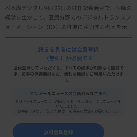
松本尚デジタル相は22日の就任記者会見で、医師の
経験を生かして、医療分野でのデジタルトランスフ
ォーメーション（DX）の推進に注力する考えを示
した。「新型コロナウイルス禍ではアナログな対応
に問題を感じた。オンライン診療などの整備に平時
続きを見るには会員登録
から取り組み、国民の健康、生命を守るために仕事
（無料）が必要です
をする」と述べた。
会員登録していただくと、すべての記事が制限なく閲覧で
き、
記事の保存機能など、便利な機能がご利用いただけま
松本氏は「総裁選前に高市早苗首相と2人で話す機
す。
会があり、国土や生命を守りたいという思いを伝え
MTJメールニュースの会員のみなさまへ
た」と明らかにした。「医療DXを含めて、国民生
MTJメールニュースは、WEBサイト「MTJ ONE」にリニューアル
活の重要な課題を共有できたことで、この職に就か
いたしました。
お手数ですが、下記より再度、新規会員登録をお願いします。
せていただいた」と話した。
無料会員登録