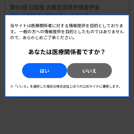
第65回 日臨技 近畿支部医学検査学会
主催 :
日本臨床衛生検査技師会 近畿支部
開催場所 : 奈良県
当サイトは医療関係者に対する情報提供を目的としておりま
す。
一般の方への情報提供を目的としたものではありません
全領域
ので、あらかじめご了承ください。
あなたは医療関係者ですか？
09.11
09.11
-
2026.
（金）
2026.
（金）
JCCLSシンポジウム
はい
いいえ
主催 :
日本臨床検査標準協議会
開催場所 : 東京都
※「いいえ」を選択した場合は株式会社じほうの公式サイトに遷移します。
情報システム