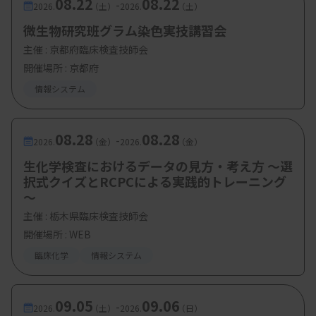
08.22
08.22
-
2026.
（土）
2026.
（土）
微生物研究班グラム染色実技講習会
主催 :
京都府臨床検査技師会
開催場所 : 京都府
情報システム
08.28
08.28
-
2026.
（金）
2026.
（金）
生化学検査におけるデータの見方・考え方 ～選
択式クイズとRCPCによる実践的トレーニング
～
主催 :
栃木県臨床検査技師会
開催場所 : WEB
臨床化学
情報システム
09.05
09.06
-
2026.
（土）
2026.
（日）