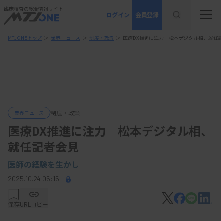
臨床検査の総合情報サイト
ログイン
会員登録
MTJONEトップ
＞
業界ニュース
＞
制度・政策
＞
医療DX推進に注力 松本デジタル相、就任
制度・政策
業界ニュース
医療DX推進に注力 松本デジタル相、
就任記者会見
医師の経験を生かし
2025.10.24 05:15
保存
URLコピー