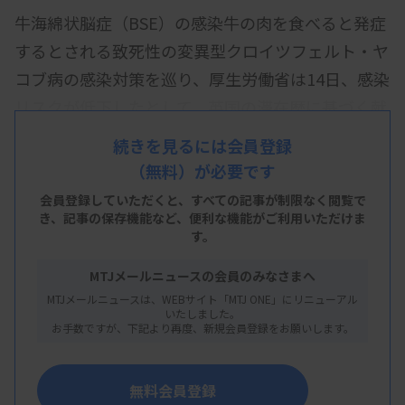
牛海綿状脳症（BSE）の感染牛の肉を食べると発症
するとされる致死性の変異型クロイツフェルト・ヤ
コブ病の感染対策を巡り、厚生労働省は14日、感染
リスクが低下したとして、英国の滞在歴に基づく献
血禁止措置を今秋にも廃止する方針を固めた。英国
続きを見るには会員登録
以外の欧州諸国などの滞在歴についても制限を撤廃
（無料）が必要です
する。
会員登録していただくと、すべての記事が制限なく閲覧で
き、
記事の保存機能など、便利な機能がご利用いただけま
1980年代後半に英国を中心に発生したBSE流行を受
す。
け、輸血による感染防止のため、2000年から制限を
MTJメールニュースの会員のみなさまへ
開始。05年に英国滞在歴がある国内初の感染例が確
MTJメールニュースは、WEBサイト「MTJ ONE」にリニューアル
認され、「1980～96年に英国に1日以上滞在した
いたしました。
お手数ですが、下記より再度、新規会員登録をお願いします。
人」の献血が禁止になり、2010年に期間が1カ月以
上に緩和された。
無料会員登録