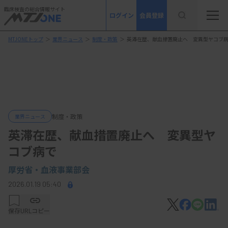
臨床検査の総合情報サイト
ログイン
会員登録
MTJONEトップ
＞
業界ニュース
＞
制度・政策
＞
英滞在歴、献血措置廃止へ 変異型ヤコブ
制度・政策
業界ニュース
英滞在歴、献血措置廃止へ 変異型ヤ
コブ病で
厚労省・血液事業部会
2026.01.19 05:40
保存
URLコピー