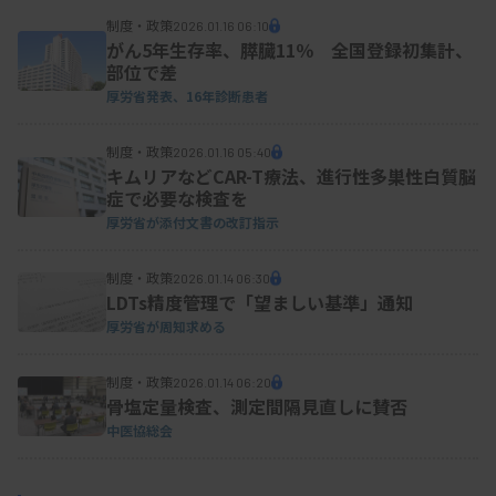
制度・政策
2026.01.16 06:10
がん5年生存率、膵臓11％ 全国登録初集計、
部位で差
厚労省発表、16年診断患者
制度・政策
2026.01.16 05:40
キムリアなどCAR-T療法、進行性多巣性白質脳
症で必要な検査を
厚労省が添付文書の改訂指示
制度・政策
2026.01.14 06:30
LDTs精度管理で「望ましい基準」通知
厚労省が周知求める
制度・政策
2026.01.14 06:20
骨塩定量検査、測定間隔見直しに賛否
中医協総会