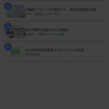
3
日臨技リエゾンが現地入り、病院検査室を視察
8月8・9両日にはDVT検診へ
4
導入経費や高齢化など課題に
全医共、検査DXテーマに議論
5
2026年度学術推進プロジェクトを決定
検査医学会