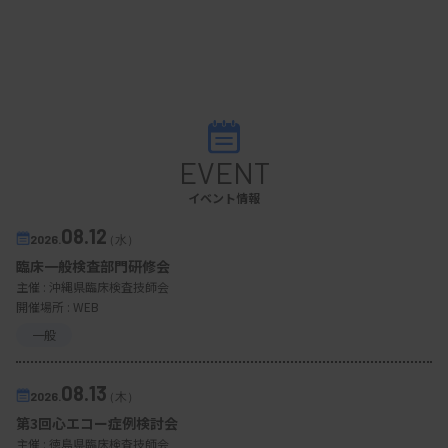
EVENT
イベント情報
08.12
2026.
（水）
臨床一般検査部門研修会
主催 :
沖縄県臨床検査技師会
開催場所 : WEB
一般
08.13
2026.
（木）
第3回心エコー症例検討会
主催 :
徳島県臨床検査技師会