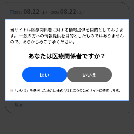
08.22
08.22
-
2026.
（土）
2026.
（土）
第3回輸血検査研究班企画 輸血検査実技研修会
当サイトは医療関係者に対する情報提供を目的としておりま
主催 :
長野県臨床検査技師会
す。
一般の方への情報提供を目的としたものではありません
開催場所 : 長野県
ので、あらかじめご了承ください。
輸血
あなたは医療関係者ですか？
08.23
08.23
-
2026.
（日）
2026.
（日）
はい
いいえ
輸血WEB研修会
主催 :
佐賀県臨床検査技師会
※「いいえ」を選択した場合は株式会社じほうの公式サイトに遷移します。
開催場所 : WEB
輸血