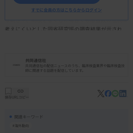
措置の見直し案が厚労省の血液事業部会調査会に示
され、了承された。米国などで制限撤廃が進んでい
すでに会員の方はこちらからログイン
る動きや、制限をなくした場合でも患者数の増加は
考えにくいとした同省研究班の調査結果が示され
た。
共同通信社
共同通信社の配信ニュースのうち、臨床検査業界や臨床検査技
2026/01/15 09:55
行政情報
師に関連する話題を配信しています。
薬事審議会血液事業部会 令和7年度第2
回安全技術調査会資料
保存
URLコピー
関連キーワード
#海外動向