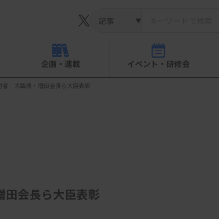
▼
企画・連載
イベント・研修会
労者 大臨技・増田会長ら大臣表彰
増田会長ら大臣表彰