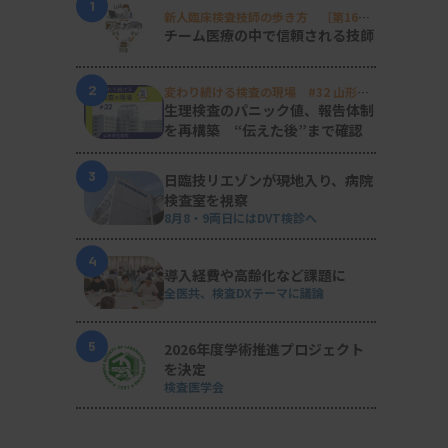
1
新人臨床検査技師の歩き方 ［第16
回］
チーム医療の中で信頼される技師
2
変わり続ける検査の現場 #32 山形済
生病院
生理検査のパニック値、報告体制
を再構築 “伝えた後”まで確認
3
日臨技リエゾンが現地入り、病院
検査室を視察
8月8・9両日にはDVT検診へ
4
導入経費や高齢化など課題に
全医共、検査DXテーマに議論
5
2026年度学術推進プロジェクト
を決定
検査医学会