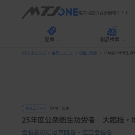
臨床検査の総合情報サイト
記事
製品検索
MTJONEトップ
＞
業界ニュース
＞
制度・政策
＞
25年度公衆衛生功
業界ニュース
制度・政策
25年度公衆衛生功労者 大臨技・
会長表彰には京臨技・江口会長ら