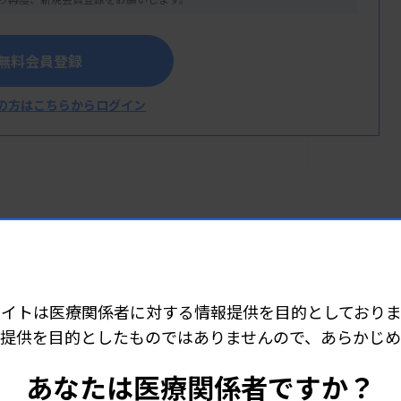
。
無料会員登録
の方はこちらからログイン
労者に対する厚生労働大臣表彰受賞者
人ひとりを支える情報を発信していきます。検査制度や政策をはじめ、関係学会や職
サイトは医療関係者に対する情報提供を目的としておりま
広く取材・編集。ニュース以外の連載、企画、動画もお届けしていきます。
提供を目的としたものではありませんので、あらかじ
あなたは医療関係者ですか？