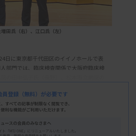
た増田氏（右）、江口氏（左）
月24日に東京都千代田区のイイノホールで表
個人部門では、臨床検査関係で大阪府臨床検
病院の田中弘子氏（長野）、松本市立病院の
会員登録
（無料）が必要です
彰」の個人部門では、京都府臨床検査技師会
と、すべての記事が制限なく閲覧でき、
健環境部保健行政室（上川保健所）の田中久
、便利な機能がご利用いただけます。
森久保寛氏（栃木）、吾妻保健福祉事務所の
ニュースの会員のみなさまへ
ンターの一志浩司氏（三重）、甲賀病院臨床
イト「MTJ ONE」にリニューアルいたしました。
り再度、新規会員登録をお願いします。