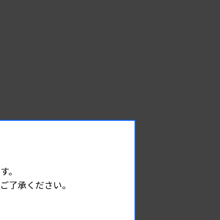
EVENT
能
す。
イベント情報
めご了承ください。
08.09
2026.
（日）
東部地区 広島県精度管理報告会
主催 :
広島県臨床検査技師会