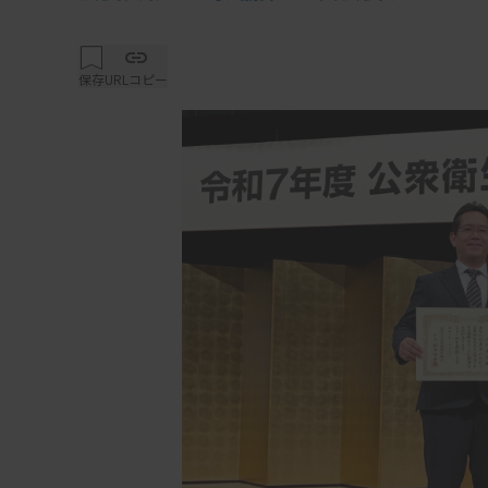
保存
URLコピー