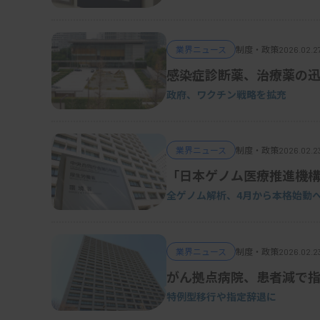
業界ニュース
制度・政策
2026.02.2
感染症診断薬、治療薬の
政府、ワクチン戦略を拡充
業界ニュース
制度・政策
2026.02.2
「日本ゲノム医療推進機構
全ゲノム解析、4月から本格始動
業界ニュース
制度・政策
2026.02.23
がん拠点病院、患者減で
特例型移行や指定辞退に