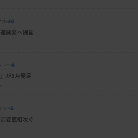
7 05:45
迅速開発へ提言
3 06:25
」が3月発足
へ
 06:15
指定変更相次ぐ