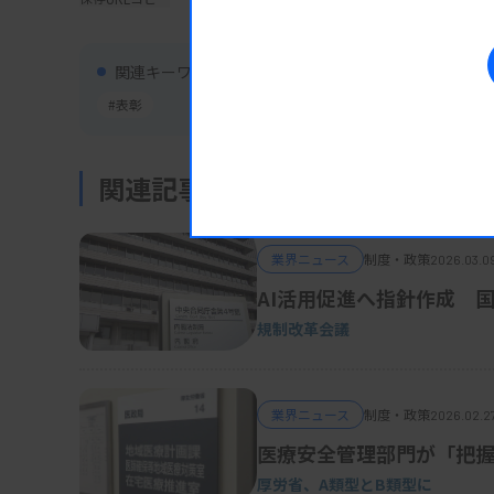
関連キーワード
#表彰
関連記事
業界ニュース
制度・政策
2026.03.0
AI活用促進へ指針作成 
規制改革会議
業界ニュース
制度・政策
2026.02.2
医療安全管理部門が「把
厚労省、A類型とB類型に