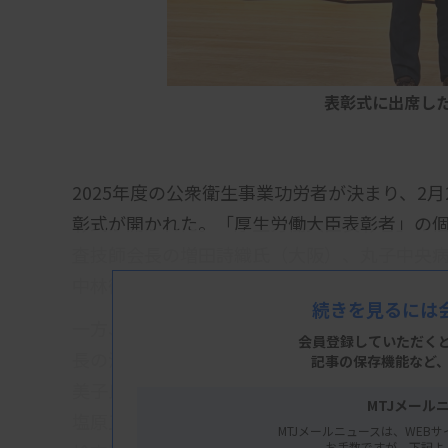
表彰式に出席し
2025年度の公衆衛生事業功労者が決まり、2
彰式が開かれた。「厚生労働大臣表彰者」の
査技師会長の増田詩織氏（大阪）、丸子中央
中林徹雄氏（長野）らが受賞した。
続きを見るには
一方、同功労者の「日本公衆衛生協会会長表
会員登録していただく
長の江口光徳氏（京都）、上川総合振興局保
記事の保存機能など
美子氏（北海道）、栃木県保健衛生事業団の
MTJメール
塩原正枝氏（群馬）、三重県健康管理事業セ
MTJメールニュースは、WEBサ
お手数ですが、下記よ