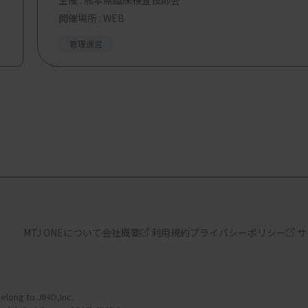
主催 :
熊本県臨床検査技師会
開催場所 : WEB
管理運営
MTJ ONEについて
会社概要
利用規約
プライバシーポリシー
サ
elong to JIHO,Inc.