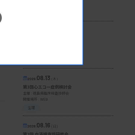
開催場所 : 広島県
管理運営
08.12
2026.
（水）
臨床一般検査部門研修会
主催 :
沖縄県臨床検査技師会
開催場所 : WEB
一般
08.13
2026.
（木）
第3回心エコー症例検討会
主催 :
徳島県臨床検査技師会
開催場所 : WEB
生理
08.16
2026.
（日）
第2回 血液検査班研修会