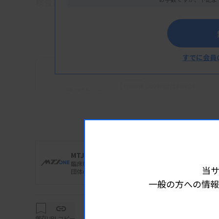
検査課の北村友利子氏（滋賀）らが受賞した
すでに会員
2026/02/23 09:26
行政情報
令和７年度公衆衛生事業功
MTJ編集部
臨床検査業界の“いま”を的確に捉え、臨床検査技師一
当
団体のトピックス、装置試薬など技術革新の動向まで幅
一般の方への情報
保存
URLコピー