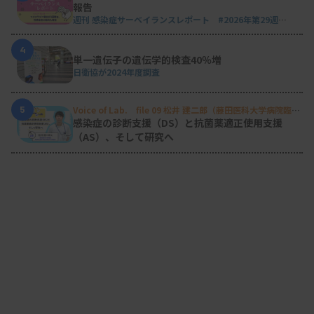
報告
週刊 感染症サーベイランスレポート #2026年第29週
（2026.7.13 - 7.19）
4
単一遺伝子の遺伝学的検査40％増
日衛協が2024年度調査
5
Voice of Lab. file 09 松井 建二郎（藤田医科大学病院臨床
検査部微生物遺伝子検査室
）
感染症の診断支援（DS）と抗菌薬適正使用支援
（AS）、そして研究へ