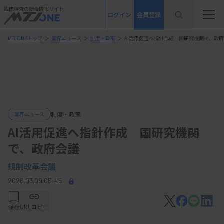
臨床検査の総合情報サイト
ログイン
会員登録
MTJONEトップ
＞
業界ニュース
＞
制度・政策
＞
AI活用促進へ指針作成 国研究機関で、政
制度・政策
業界ニュース
AI活用促進へ指針作成 国研究機関
で、政府会議
規制改革会議
2026.03.09 05:45
保存
URLコピー