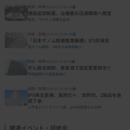
制度・政策
2026.02.27 05:45
感染症診断薬、治療薬の迅速開発へ提言
政府、ワクチン戦略を拡充
制度・政策
2026.02.23 06:25
「日本ゲノム医療推進機構」が3月発足
全ゲノム解析、4月から本格始動へ
制度・政策
2026.02.23 06:15
がん拠点病院、患者減で指定変更相次ぐ
特例型移行や指定辞退に
制度・政策
2026.02.23 06:05
iPS再生医療、実用化へ 世界初、2製品を承
認了承
心不全とパーキンソン病 山中氏発見から20年
関連イベント・研修会