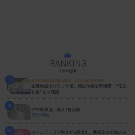
RANKING
人気の記事
1
変わり続ける検査の現場 #32 山形済生病院
生理検査のパニック値、報告体制を再構築 “伝え
た後”まで確認
2
HPV単独法、導入7自治体
厚労省調査
3
マイコプラズマ肺炎が3週増加、性感染症の動向も