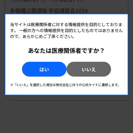
2026.
（月）
2026.
（月）
多職種公開講座 手話講習会2026
主催 :
大阪府臨床検査技師会
当サイトは医療関係者に対する情報提供を目的としておりま
開催場所 : 大阪府
す。
一般の方への情報提供を目的としたものではありません
管理運営
ので、あらかじめご了承ください。
あなたは医療関係者ですか？
08.19
08.19
-
2026.
（水）
2026.
（水）
第1回臨床検査総合部門研修会
はい
いいえ
主催 :
大分県臨床検査技師会
開催場所 : WEB
※「いいえ」を選択した場合は株式会社じほうの公式サイトに遷移します。
管理運営