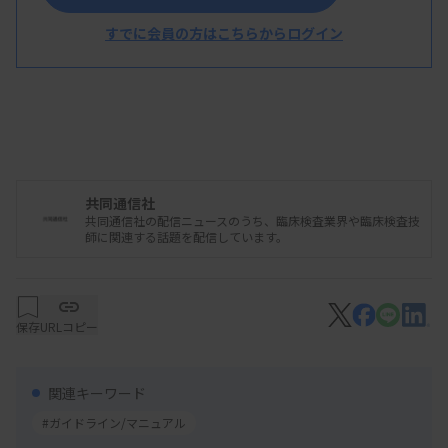
療を巡る医療機関のデータベースを拡充するための
支援策も言及された。
すでに会員の方はこちらからログイン
共同通信社
共同通信社の配信ニュースのうち、臨床検査業界や臨床検査技
師に関連する話題を配信しています。
保存
URLコピー
関連キーワード
#ガイドライン/マニュアル