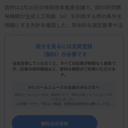
政府は2月26日の規制改革推進会議で、国の研究開
発機関が生成人工知能（AI）を利用する際の条件を
明確にする方針を確認した。具体的な選定基準や活
用方法を定めたガイドライン（指針）を作成し、論
文の翻訳や校正、プログラミングなど多様な分野で
続きを見るには会員登録
活用を促進することを目指す。
（無料）が必要です
国の研究開発機関には高度なセキュリティー対策な
会員登録していただくと、すべての記事が制限なく閲覧で
き、
記事の保存機能など、便利な機能がご利用いただけま
どが求められるが、現状では具体的な内容が不明瞭
す。
で、活用が進んでいないとみている。各省庁には、
MTJメールニュースの会員のみなさまへ
各機関に対して法的根拠のない許可申請など過剰な
MTJメールニュースは、WEBサイト「MTJ ONE」にリニューアル
負担を求めないように要求する。
いたしました。
お手数ですが、下記より再度、新規会員登録をお願いします。
この日の会議では、企業がAIで契約書など法務関係
の書類を自動作成できる環境整備の支援や、がん治
無料会員登録