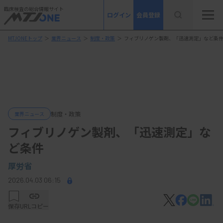
臨床検査の総合情報サイト
ログイン
会員登録
MTJONEトップ
＞
業界ニュース
＞
制度・政策
＞
フィブリノゲン製剤、「迅速測定」など条
制度・政策
業界ニュース
フィブリノゲン製剤、「迅速測定」な
ど条件
厚労省
2026.04.03 06:15
保存
URLコピー