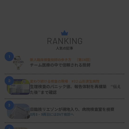
RANKING
人気の記事
1
新人臨床検査技師の歩き方 ［第16回］
チーム医療の中で信頼される技師
2
変わり続ける検査の現場 #32 山形済生病院
生理検査のパニック値、報告体制を再構築 “伝え
た後”まで確認
3
日臨技リエゾンが現地入り、病院検査室を視察
8月8・9両日にはDVT検診へ