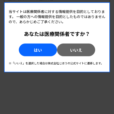
開催場所 : 長野県
当サイトは医療関係者に対する情報提供を目的としておりま
輸血
す。
一般の方への情報提供を目的としたものではありません
ので、あらかじめご了承ください。
08.23
08.23
-
2026.
（日）
2026.
（日）
あなたは医療関係者ですか？
輸血WEB研修会
主催 :
佐賀県臨床検査技師会
はい
いいえ
開催場所 : WEB
輸血
※「いいえ」を選択した場合は株式会社じほうの公式サイトに遷移します。