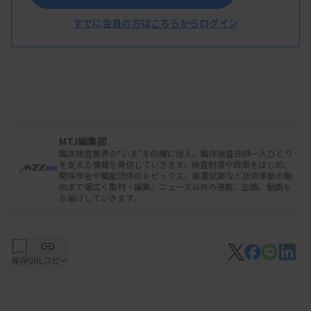
すでに会員の方はこちらからログイン
MTJ編集部
臨床検査業界の“いま”を的確に捉え、臨床検査技師一人ひとり
を支える情報を発信していきます。検査制度や政策をはじめ、
関係学会や職能団体のトピックス、装置試薬など技術革新の動
向まで幅広く取材・編集。ニュース以外の連載、企画、動画も
お届けしていきます。
保存
URLコピー