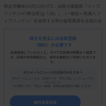
厚生労働省は3月23日付で、血漿分画製剤「フィブ
リノゲンHT静注用1g『JB』」（一般名＝乾燥人フ
ィブリノゲン）を使用する際の留意事項を全国の自
治体などに出した。
通知では、産科危機的出血や心臓血管外科手術の出
続きを見るには会員登録
（無料）が必要です
血を適切に管理できる医療機関が同剤を使用するよ
う要請。血中フィブリノゲン値の迅速測定が可能
会員登録していただくと、すべての記事が制限なく閲覧で
き、
記事の保存機能など、便利な機能がご利用いただけま
で、かつこの分野の管理に精通した医師が常駐して
す。
いることなどが条件とした。
MTJメールニュースの会員のみなさまへ
MTJメールニュースは、WEBサイト「MTJ ONE」にリニューアル
いたしました。
お手数ですが、下記より再度、新規会員登録をお願いします。
無料会員登録