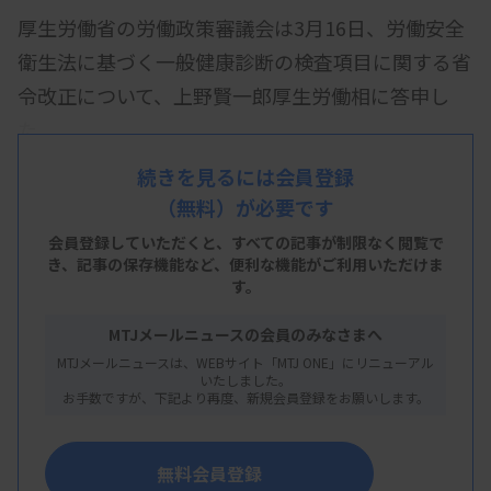
厚生労働省の労働政策審議会は3月16日、労働安全
衛生法に基づく一般健康診断の検査項目に関する省
令改正について、上野賢一郎厚生労働相に答申し
た。
改正の内容は、▽血清クレアチニン検査を追加▽喀
続きを見るには会員登録
（無料）が必要です
痰検査は削除▽肝機能検査の名称GOT、GPT、γ-
GTPをそれぞれAST、ALT、γ-GTに変更―の3点。
会員登録していただくと、すべての記事が制限なく閲覧で
き、
記事の保存機能など、便利な機能がご利用いただけま
2026年4月に公布予定で、施行日は2027年4月1日。
す。
MTJメールニュースの会員のみなさまへ
MTJメールニュースは、WEBサイト「MTJ ONE」にリニューアル
いたしました。
お手数ですが、下記より再度、新規会員登録をお願いします。
2026/03/17 13:16
行政情報
第184回労働政策審議会安全衛生分科会
無料会員登録
一般健康診断の検査項目に関する改正省