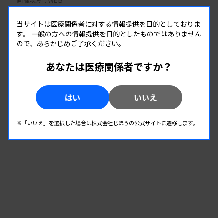
開催場所 : WEB
臨床化学
当サイトは医療関係者に対する情報提供を目的としておりま
す。
一般の方への情報提供を目的としたものではありません
ので、あらかじめご了承ください。
08.19
08.19
-
2026.
（水）
2026.
（水）
あなたは医療関係者ですか？
細胞検査定期研修会（細胞診ジュニアコース）
泌尿器・体腔液
主催 :
兵庫県臨床検査技師会
はい
いいえ
開催場所 : WEB
病理・細胞
※「いいえ」を選択した場合は株式会社じほうの公式サイトに遷移します。