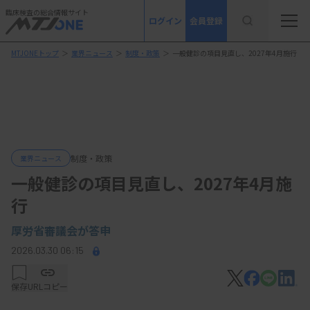
臨床検査の総合情報サイト
ログイン
会員登録
MTJONEトップ
＞
業界ニュース
＞
制度・政策
＞
一般健診の項目見直し、2027年4月施行
制度・政策
業界ニュース
一般健診の項目見直し、2027年4月施
行
厚労省審議会が答申
2026.03.30 06:15
保存
URLコピー