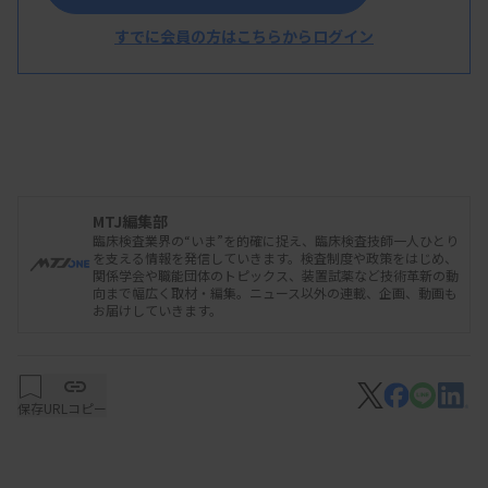
令案
すでに会員の方はこちらからログイン
MTJ編集部
臨床検査業界の“いま”を的確に捉え、臨床検査技師一人ひとり
を支える情報を発信していきます。検査制度や政策をはじめ、
関係学会や職能団体のトピックス、装置試薬など技術革新の動
向まで幅広く取材・編集。ニュース以外の連載、企画、動画も
お届けしていきます。
保存
URLコピー