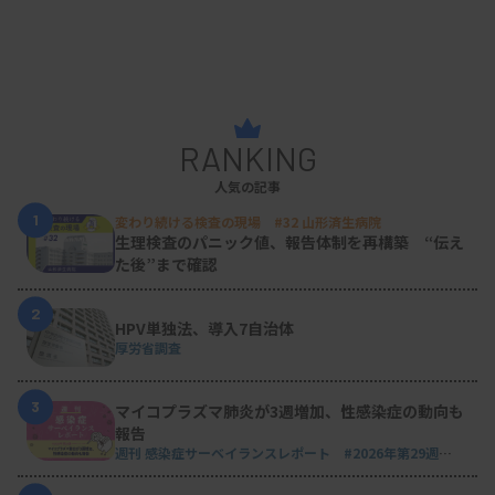
RANKING
人気の記事
1
変わり続ける検査の現場 #32 山形済生病院
生理検査のパニック値、報告体制を再構築 “伝え
た後”まで確認
2
HPV単独法、導入7自治体
厚労省調査
3
マイコプラズマ肺炎が3週増加、性感染症の動向も
報告
週刊 感染症サーベイランスレポート #2026年第29週
（2026.7.13 - 7.19）