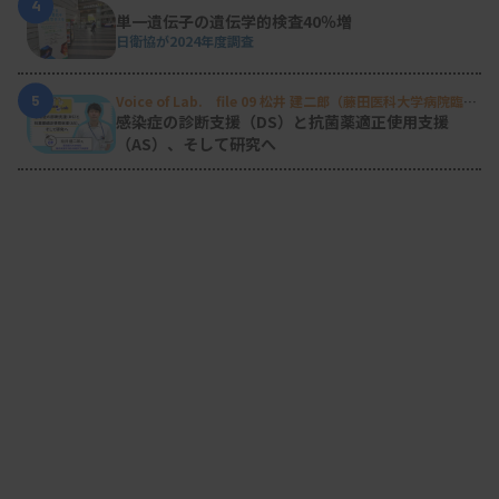
4
単一遺伝子の遺伝学的検査40％増
日衛協が2024年度調査
5
Voice of Lab. file 09 松井 建二郎（藤田医科大学病院臨床
検査部微生物遺伝子検査室
）
感染症の診断支援（DS）と抗菌薬適正使用支援
（AS）、そして研究へ