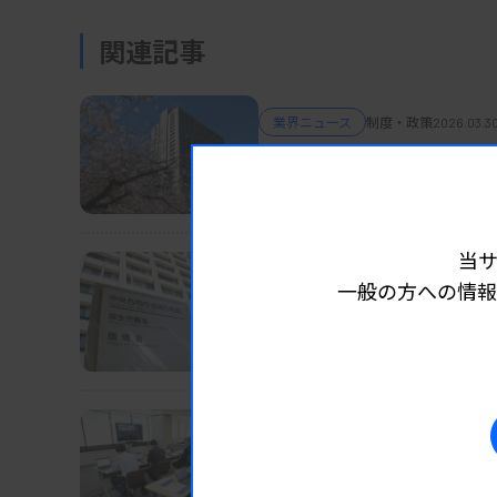
関連記事
業界ニュース
制度・政策
2026.03.30
一般健診の項目見直し、20
厚労省審議会が答申
当
業界ニュース
制度・政策
2026.03.3
一般の方への情報
がんゲノム病院、整備指
厚労省WG
業界ニュース
制度・政策
2026.03.2
全結核菌株の収集、都道