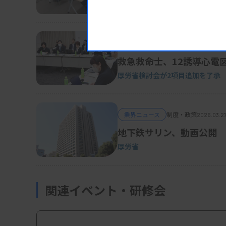
厚労省方針
業界ニュース
制度・政策
2026.03.2
救急救命士、12誘導心電
厚労省検討会が2項目追加を了承
業界ニュース
制度・政策
2026.03.2
地下鉄サリン、動画公開
厚労省
関連イベント・研修会