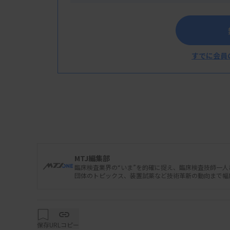
すでに会員
MTJ編集部
臨床検査業界の“いま”を的確に捉え、臨床検査技師一
団体のトピックス、装置試薬など技術革新の動向まで幅
保存
URLコピー