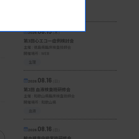
開催場所 : WEB
一般
08.13
2026.
（木）
第3回心エコー症例検討会
主催 :
徳島県臨床検査技師会
開催場所 : WEB
生理
08.16
2026.
（日）
第2回 血液検査班研修会
主催 :
和歌山県臨床検査技師会
開催場所 : 和歌山県
血液
08.16
2026.
（日）
輸血検査中級実技研修会