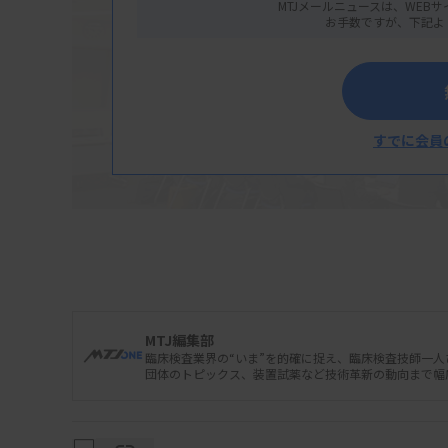
MTJメールニュースは、WEBサ
お手数ですが、下記よ
すでに会員
MTJ編集部
臨床検査業界の“いま”を的確に捉え、臨床検査技師一
団体のトピックス、装置試薬など技術革新の動向まで幅
厚生労働省は、感染症法に基づき国立感染症
有権があるとのルールをまとめ、10月24日