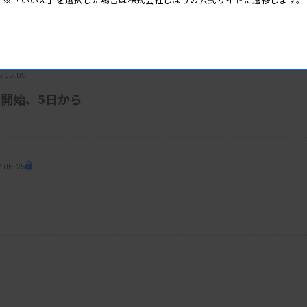
器流通で優先給油
5 05:05
開始、5日から
3 06:25