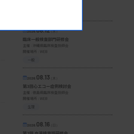
開催場所 : 広島県
管理運営
08.12
2026.
（水）
臨床一般検査部門研修会
主催 :
沖縄県臨床検査技師会
開催場所 : WEB
一般
08.13
2026.
（木）
第3回心エコー症例検討会
主催 :
徳島県臨床検査技師会
開催場所 : WEB
生理
08.16
2026.
（日）
第2回 血液検査班研修会