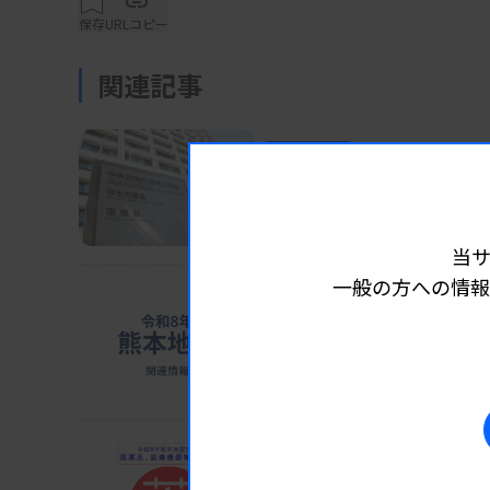
都道府県などに通知し、この考え方に沿って
保存
URLコピー
関連記事
行政検査の検体の所有権については7月の感
が、厚労省が改めてその法的根拠を示した。
業界ニュース
制度・政策
2026.08.0
検査で軽度認知障害など
厚労省が「攻めの予防医療」を発
厚労省の説明によると行政検査では、検体は
当
に所有権が移転する。その後、都道府県が厚
一般の方への情報
書類は、現状では都道府県が返還を求めてい
業界ニュース
制度・政策
2026.08.0
属したと判断できるとした。
ホテル114カ所確保 避難
猛暑懸念、車中泊回避促す
資料はこちら
業界ニュース
制度・政策
2026.08.0