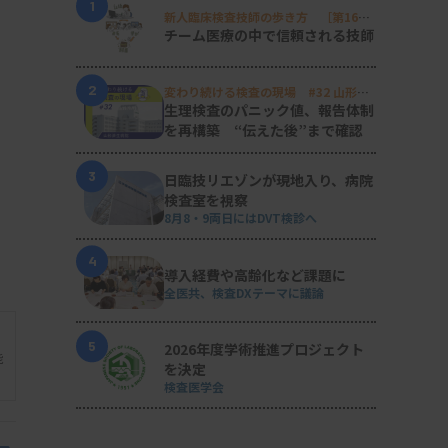
1
新人臨床検査技師の歩き方 ［第16
回］
チーム医療の中で信頼される技師
2
変わり続ける検査の現場 #32 山形済
生病院
生理検査のパニック値、報告体制
を再構築 “伝えた後”まで確認
3
日臨技リエゾンが現地入り、病院
検査室を視察
8月8・9両日にはDVT検診へ
4
導入経費や高齢化など課題に
全医共、検査DXテーマに議論
5
2026年度学術推進プロジェクト
能
を決定
検査医学会