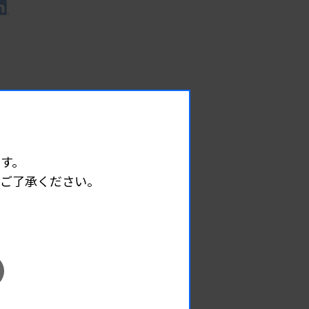
す。
めご了承ください。
EVENT
イベント情報
08.09
2026.
（日）
東部地区 広島県精度管理報告会
主催 :
広島県臨床検査技師会