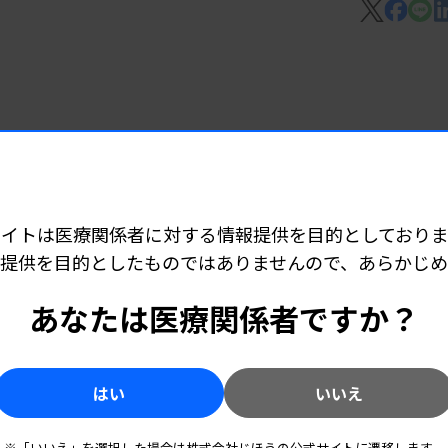
運用を開始する。
染症部会で国に所有権があるとしていた
7 06:25
早期発見へ
表
採取した時点で、検査を実施する都道府県
サイトは医療関係者に対する情報提供を目的としておりま
労省に検査依頼のために送付した検体と関連
提供を目的としたものではありませんので、あらかじ
ないことから、依頼の時点で所有権が国に帰
6 05:10
あなたは医療関係者ですか？
所140カ所開設
はい
いいえ
5 05:55
※「いいえ」を選択した場合は株式会社じほうの公式サイトに遷移します。