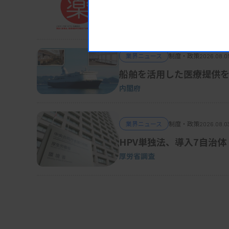
被災地の医薬品・医療機
熊本地震対応、厚労省が事務連絡
業界ニュース
制度・政策
2026.08.0
船舶を活用した医療提供を
内閣府
業界ニュース
制度・政策
2026.08.0
HPV単独法、導入7自治体
厚労省調査