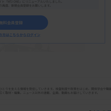
イト「MTJ ONE」にリニューアルいたしました。
り再度、新規会員登録をお願いします。
無料会員登録
の方はこちらからログイン
人ひとりを支える情報を発信していきます。検査制度や政策をはじめ、関係学会や職
広く取材・編集。ニュース以外の連載、企画、動画もお届けしていきます。
研究所で行われる行政検査の検体は国に所
の感染症部会に報告した。できるだけ早期に