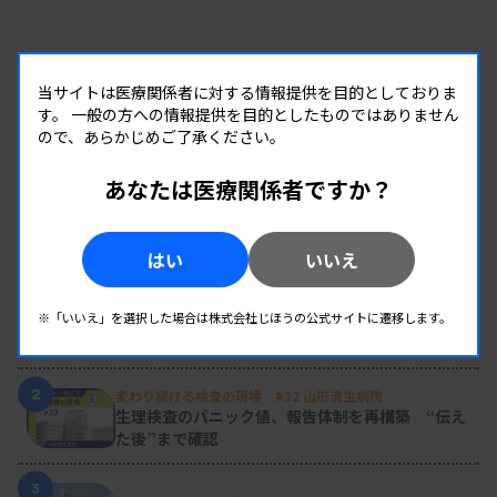
当サイトは医療関係者に対する情報提供を目的としておりま
す。
一般の方への情報提供を目的としたものではありません
ので、あらかじめご了承ください。
あなたは医療関係者ですか？
RANKING
はい
いいえ
人気の記事
1
新人臨床検査技師の歩き方 ［第16回］
※「いいえ」を選択した場合は株式会社じほうの公式サイトに遷移します。
チーム医療の中で信頼される技師
2
変わり続ける検査の現場 #32 山形済生病院
生理検査のパニック値、報告体制を再構築 “伝え
た後”まで確認
3