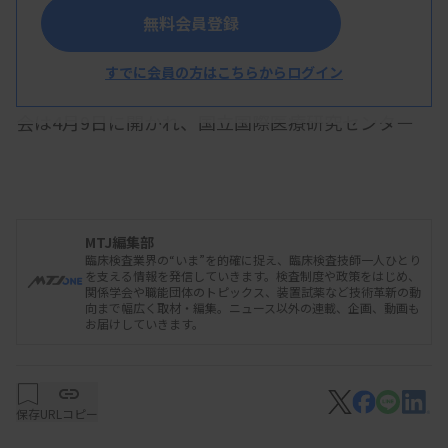
来年4月の新機構創設を決めた準備委員会
無料会員登録
すでに会員の方はこちらからログイン
国立健康危機管理研究機構（新機構）の準備委員
会は4月9日に開かれ、国立国際医療研究センター
（東京都新宿区）と国立感染症研究所（同）を再編
して創設する新機構について、2025年4月の発足を
決めた。新機構の略称を「JIHS（ジース、Japan
MTJ編集部
Institute for Health Security）」とする。
臨床検査業界の“いま”を的確に捉え、臨床検査技師一人ひとり
を支える情報を発信していきます。検査制度や政策をはじめ、
関係学会や職能団体のトピックス、装置試薬など技術革新の動
向まで幅広く取材・編集。ニュース以外の連載、企画、動画も
お届けしていきます。
感染症対応の中心的役割を担う統括部門を設け、
危機管理総局など5局の体制とする。総局は、平時
から感染症の情報を収集し、有事の際に病原微生物
保存
URLコピー
の感染力や健康リスクなどを分析・評価する。ま