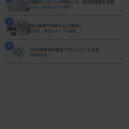
日臨技リエゾンが現地入り、病院検査室を視察
8月8・9両日にはDVT検診へ
4
導入経費や高齢化など課題に
全医共、検査DXテーマに議論
5
2026年度学術推進プロジェクトを決定
検査医学会