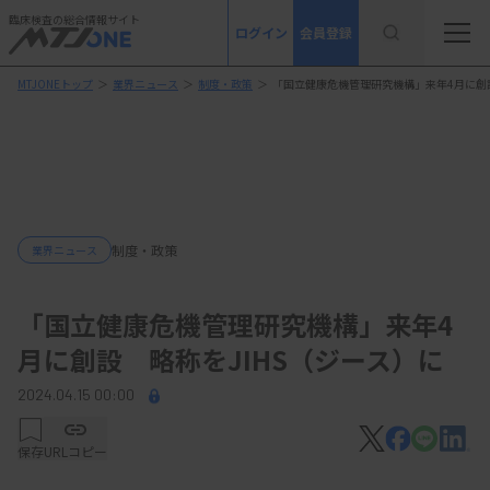
臨床検査の総合情報サイト
ログイン
会員登録
MTJONEトップ
＞
業界ニュース
＞
制度・政策
＞
「国立健康危機管理研究機構」来年4月に創設
制度・政策
業界ニュース
「国立健康危機管理研究機構」来年4
月に創設 略称をJIHS（ジース）に
2024.04.15 00:00
保存
URLコピー