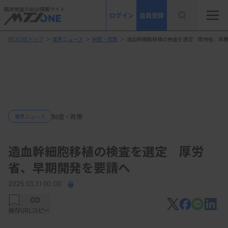
臨床検査の総合情報サイト
ログイン
会員登録
MTJONEトップ
＞
業界ニュース
＞
制度・政策
＞
造血幹細胞移植の検査を選定 厚労省、早
制度・政策
業界ニュース
造血幹細胞移植の検査を選定 厚労
省、早期開発を要請へ
2025.03.31 00:00
保存
URLコピー