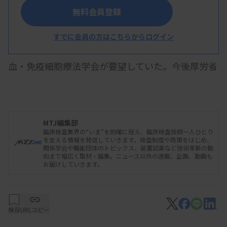
無料会員登録
厚生労働省の検討会は3月13日、同種造血幹細胞
移植に用いる「キメリズム検査キット」を早期に臨
すでに会員の方はこちらからログイン
床現場で使えるよう求める品目に選定した。日本造
血・免疫細胞療法学会が要望していた。今後厚労省
が理研ジェネシスに開発を要請する。
選定したのは、「KMR（キメラ）
MTJ編集部
臨床検査業界の“いま”を的確に捉え、臨床検査技師一人ひとり
Type/KMRtrack Assay」。同種造血幹細胞移植のド
を支える情報を発信していきます。検査制度や政策をはじめ、
関係学会や職能団体のトピックス、装置試薬など技術革新の動
ナー細胞の生着確認などに用いる。欧州で承認され
向まで幅広く取材・編集。ニュース以外の連載、企画、動画も
お届けしていきます。
ているが、国内では未承認となっている。
保存
URLコピー
FISH法やSTR-PCR法による同じ目的の検査があ