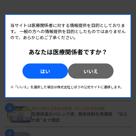
当サイトは医療関係者に対する情報提供を目的としておりま
す。
一般の方への情報提供を目的としたものではありません
ので、あらかじめご了承ください。
あなたは医療関係者ですか？
RANKING
はい
いいえ
人気の記事
1
新人臨床検査技師の歩き方 ［第16回］
※「いいえ」を選択した場合は株式会社じほうの公式サイトに遷移します。
チーム医療の中で信頼される技師
2
変わり続ける検査の現場 #32 山形済生病院
生理検査のパニック値、報告体制を再構築 “伝え
た後”まで確認
3