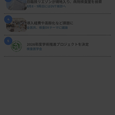
日臨技リエゾンが現地入り、病院検査室を視察
8月8・9両日にはDVT検診へ
4
導入経費や高齢化など課題に
全医共、検査DXテーマに議論
5
2026年度学術推進プロジェクトを決定
検査医学会