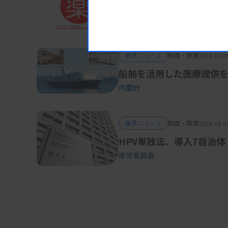
被災地の医薬品・医療機
熊本地震対応、厚労省が事務連絡
業界ニュース
制度・政策
2026.08.0
船舶を活用した医療提供を
内閣府
業界ニュース
制度・政策
2026.08.0
HPV単独法、導入7自治体
厚労省調査