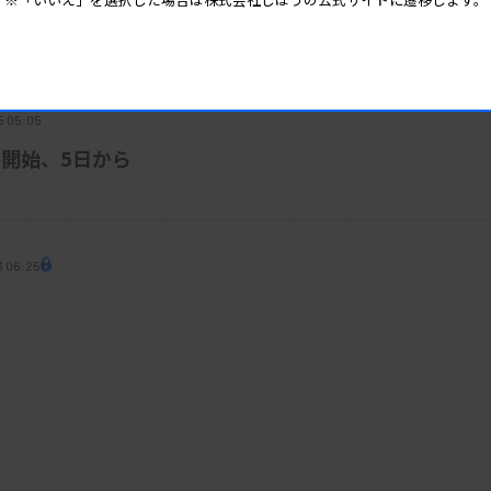
器流通で優先給油
5 05:05
開始、5日から
3 06:25