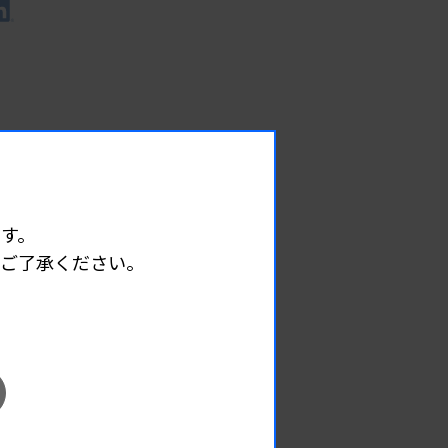
す。
めご了承ください。
EVENT
イベント情報
08.12
2026.
（水）
臨床一般検査部門研修会
主催 :
沖縄県臨床検査技師会