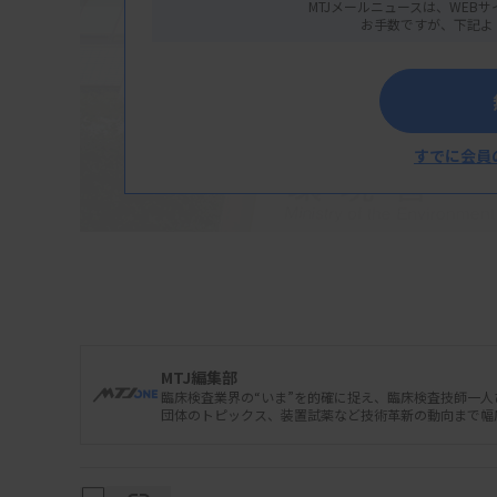
MTJメールニュースは、WEBサ
お手数ですが、下記よ
すでに会員
MTJ編集部
厚生労働省のプログラム医療機器調査会は3
臨床検査業界の“いま”を的確に捉え、臨床検査技師一
団体のトピックス、装置試薬など技術革新の動向まで幅
き心臓運動負荷モニタリングシステム用プロ