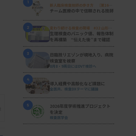
1
新人臨床検査技師の歩き方 ［第16
回］
チーム医療の中で信頼される技師
2
変わり続ける検査の現場 #32 山形済
生病院
生理検査のパニック値、報告体制
を再構築 “伝えた後”まで確認
3
日臨技リエゾンが現地入り、病院
検査室を視察
8月8・9両日にはDVT検診へ
4
導入経費や高齢化など課題に
全医共、検査DXテーマに議論
5
2026年度学術推進プロジェクト
能
を決定
検査医学会