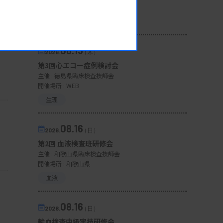
開催場所 : WEB
一般
08.13
2026.
（木）
第3回心エコー症例検討会
主催 :
徳島県臨床検査技師会
開催場所 : WEB
生理
08.16
2026.
（日）
第2回 血液検査班研修会
主催 :
和歌山県臨床検査技師会
開催場所 : 和歌山県
血液
08.16
2026.
（日）
輸血検査中級実技研修会