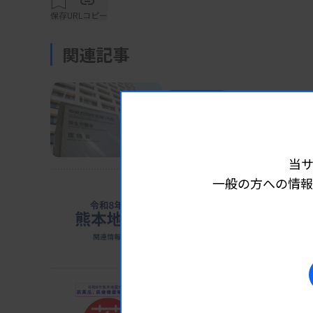
定義は、「心臓運動負荷モニタリングシステ
保存
URLコピー
情報を処理して診断等のために使用する医療
関連記事
に限る。当該プログラムを記録した記録媒体
業界ニュース
制度・政策
2026.08.0
クラス分類は高度管理医療機器（クラス3）
検査で軽度認知障害など
厚労省が「攻めの予防医療」を発
当
資料はこちら
一般の方への情報
業界ニュース
制度・政策
2026.08.0
ホテル114カ所確保 避難
猛暑懸念、車中泊回避促す
業界ニュース
制度・政策
2026.08.0