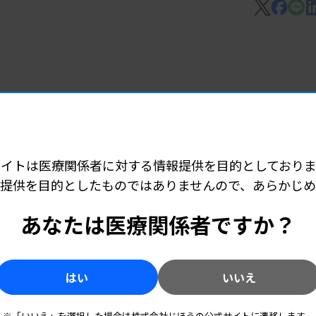
ムを構成するプログラムであり、得られた
機器プログラム。不整脈検出機能付きのもの
を含むものもある」。
7 06:25
。特定保守管理医療機器は非該当。
早期発見へ
表
サイトは医療関係者に対する情報提供を目的としておりま
提供を目的としたものではありませんので、あらかじ
6 05:10
あなたは医療関係者ですか？
所140カ所開設
はい
いいえ
5 05:55
※「いいえ」を選択した場合は株式会社じほうの公式サイトに遷移します。