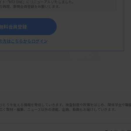
イト「MTJ ONE」にリニューアルいたしました。
り再度、新規会員登録をお願いします。
無料会員登録
の方はこちらからログイン
月7日開かれ、一般的名称の「解析機能付
人ひとりを支える情報を発信していきます。検査制度や政策をはじめ、関係学会や職
広く取材・編集。ニュース以外の連載、企画、動画もお届けしていきます。
グラム」の新設を決めた。