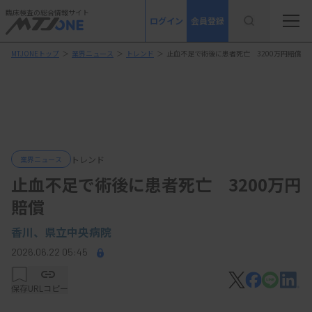
臨床検査の総合情報サイト
ログイン
会員登録
MTJONEトップ
＞
業界ニュース
＞
トレンド
＞
止血不足で術後に患者死亡 3200万円賠償
トレンド
業界ニュース
止血不足で術後に患者死亡 3200万円
賠償
香川、県立中央病院
2026.06.22 05:45
保存
URLコピー