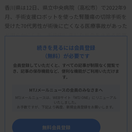
香川県は12日、県立中央病院（高松市）で2022年9
月、手術支援ロボットを使った腎腫瘍の切除手術を
受けた70代男性が術後に亡くなる医療事故があった
と明らかにした。手術中に生じた出血を止める処置
が不十分だった。県は、損害賠償金として計3200
続きを見るには会員登録
万円を遺族2人に支払う。
（無料）が必要です
県によると、手術中に損傷した腎動脈を止血する
会員登録していただくと、すべての記事が制限なく閲覧で
き、
記事の保存機能など、便利な機能がご利用いただけま
際、縫合用の糸が切れて2～3回しか縛れなかった。
す。
通常は4～5回縛るという。追加で縫合したが、術後
MTJメールニュースの会員のみなさまへ
に容体が悪化。手術した腎臓の摘出や輸血をしたが
MTJメールニュースは、WEBサイト「MTJ ONE」にリニューアル
翌朝、出血性ショックで死亡した。
いたしました。
お手数ですが、下記より再度、新規会員登録をお願いします。
病院の医療事故調査委員会は、止血のために縫合し
た部分が緩んで再び出血したのが原因となった可能
無料会員登録