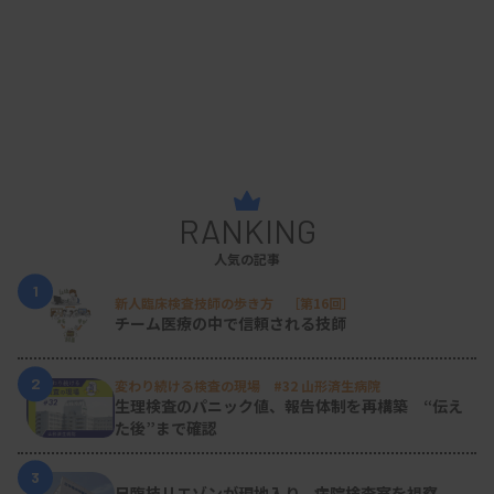
RANKING
人気の記事
1
新人臨床検査技師の歩き方 ［第16回］
チーム医療の中で信頼される技師
2
変わり続ける検査の現場 #32 山形済生病院
生理検査のパニック値、報告体制を再構築 “伝え
た後”まで確認
3
日臨技リエゾンが現地入り、病院検査室を視察