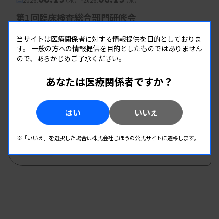
2026.
（水）
2026.
（水）
第1回臨床検査総合部門研修会
主催 :
大分県臨床検査技師会
当サイトは医療関係者に対する情報提供を目的としておりま
開催場所 : WEB
す。
一般の方への情報提供を目的としたものではありません
ので、あらかじめご了承ください。
管理運営
あなたは医療関係者ですか？
08.19
08.19
-
2026.
（水）
2026.
（水）
第2回 県南地区研修会
はい
いいえ
主催 :
熊本県臨床検査技師会
開催場所 : WEB
※「いいえ」を選択した場合は株式会社じほうの公式サイトに遷移します。
管理運営