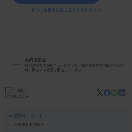
性を指摘した。
すでに会員の方はこちらからログイン
共同通信社
共同通信社の配信ニュースのうち、臨床検査業界や臨床検査技
師に関連する話題を配信しています。
保存
URLコピー
関連キーワード
#医療安全/医療事故