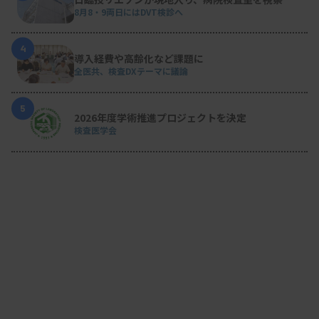
8月8・9両日にはDVT検診へ
4
導入経費や高齢化など課題に
全医共、検査DXテーマに議論
5
2026年度学術推進プロジェクトを決定
検査医学会