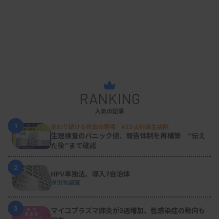
RANKING
人気の記事
1
変わり続ける検査の現場 #32 山形済生病院
生理検査のパニック値、報告体制を再構築 “伝え
た後”まで確認
2
HPV単独法、導入7自治体
厚労省調査
3
マイコプラズマ肺炎が3週増加、性感染症の動向も