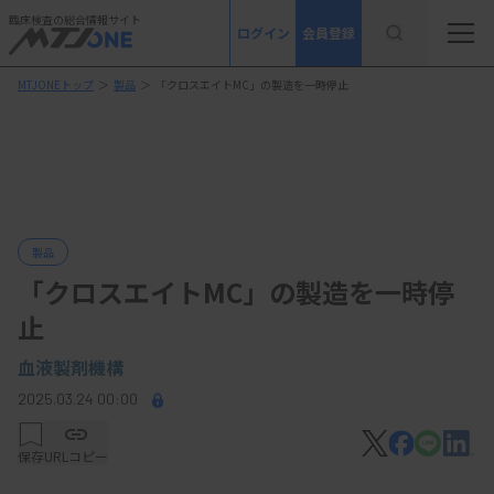
臨床検査の総合情報サイト
ログイン
会員登録
MTJONEトップ
＞
製品
＞
「クロスエイトMC」の製造を一時停止
製品
「クロスエイトMC」の製造を一時停
止
血液製剤機構
2025.03.24 00:00
保存
URLコピー