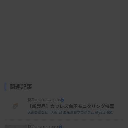
いる。
JBの説明によると、製造時にバイアルを滅菌する
装置が経年劣化し、装置内にあった球体ガラスが漏
出して混入した。昨年10月に製造した注射用水のバ
イアル1本から異物を発見し、11月の製造時にも67
本から見つかった。
関連記事
資料はこちら
製品
2026.07.24 06:05
【新製品】カフレス血圧モニタリング機器
大正製薬など Arblet 血圧演算プログラム Alysis-001
製品
2026.07.17 06:10