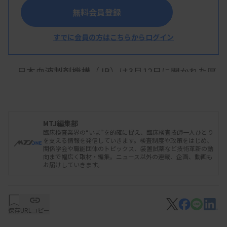
無料会員登録
血液事業部会運営委員会
すでに会員の方はこちらからログイン
日本血液製剤機構（JB）は3月12日に開かれた厚
生労働省の運営委員会で、乾燥濃縮人血液凝固第
Ⅷ因子「クロスエイトMC静注用」の製造を一時停
止していると報告した。昨年10月、同じ製造ライン
MTJ編集部
を使っている注射用水のバイアルに球体のガラス異
臨床検査業界の“いま”を的確に捉え、臨床検査技師一人ひとり
を支える情報を発信していきます。検査制度や政策をはじめ、
物が検出されたため。異物の混入が否定できない昨
関係学会や職能団体のトピックス、装置試薬など技術革新の動
向まで幅広く取材・編集。ニュース以外の連載、企画、動画も
年7月の製造品は出荷を取りやめた。
お届けしていきます。
出荷済みの製剤は、異物混入が発見される前に製
保存
URLコピー
造されており、JBでは「品質に問題はない」として