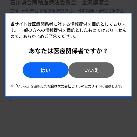
石川県合同輸血療法委員会 金沢講演会
主催 :
石川県合同輸血療法委員会、日本輸血・細胞治療学会
北陸支部、石川県臨床衛生検査技師会
当サイトは医療関係者に対する情報提供を目的としておりま
開催場所 : 石川県
す。
一般の方への情報提供を目的としたものではありません
輸血
ので、あらかじめご了承ください。
あなたは医療関係者ですか？
08.22
08.22
-
2026.
（土）
2026.
（土）
第3回輸血検査研究班企画 輸血検査実技研修会
はい
いいえ
主催 :
長野県臨床検査技師会
開催場所 : 長野県
※「いいえ」を選択した場合は株式会社じほうの公式サイトに遷移します。
輸血