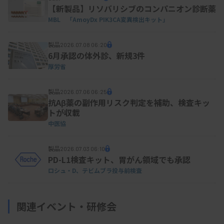
【新製品】リソバリシブのコンパニオン診断薬
MBL 「AmoyDx PIK3CA変異検出キット」
製品
2026.07.08 06:20
6月承認の体外診、新規3件
厚労省
製品
2026.07.06 06:25
抗Aβ薬の副作用リスク判定を補助、検査キッ
トが収載
中医協
製品
2026.07.03 06:10
PD-L1検査キット、胃がん領域でも承認
ロシュ・D、テビムブラ投与前検査
関連イベント・研修会