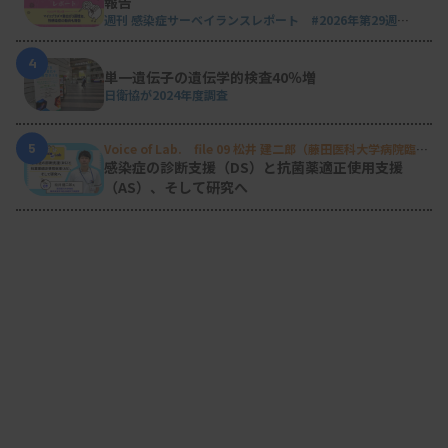
報告
週刊 感染症サーベイランスレポート #2026年第29週
（2026.7.13 - 7.19）
4
単一遺伝子の遺伝学的検査40％増
日衛協が2024年度調査
5
Voice of Lab. file 09 松井 建二郎（藤田医科大学病院臨床
検査部微生物遺伝子検査室
）
感染症の診断支援（DS）と抗菌薬適正使用支援
（AS）、そして研究へ