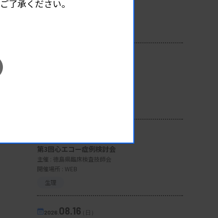
めご了承ください。
主催 :
広島県臨床検査技師会
開催場所 : 広島県
管理運営
08.12
2026.
（水）
臨床一般検査部門研修会
主催 :
沖縄県臨床検査技師会
開催場所 : WEB
一般
08.13
2026.
（木）
第3回心エコー症例検討会
主催 :
徳島県臨床検査技師会
開催場所 : WEB
生理
08.16
2026.
（日）