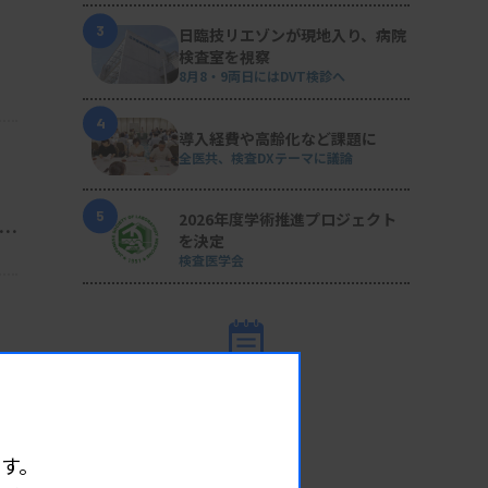
3
日臨技リエゾンが現地入り、病院
検査室を視察
8月8・9両日にはDVT検診へ
4
導入経費や高齢化など課題に
全医共、検査DXテーマに議論
5
2026年度学術推進プロジェクト
群
を決定
検査医学会
EVENT
イベント情報
08.09
2026.
（日）
す。
東部地区 広島県精度管理報告会