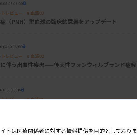
6.06.05 06:00
パートレビュー # 血液03
症（PNH）型血球の臨床的意義をアップデート
6.03.30 06:00
パートレビュー # 血液02
に伴う出血性疾患——後天性フォンウィルブランド症候
6.01.26 06:15
パートレビュー # 血液01
理する——JSLH形態標準化案の要点解説
サイトは医療関係者に対する情報提供を目的としておりま