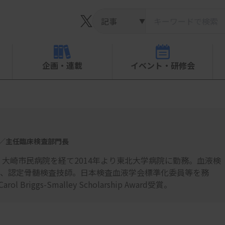
▼
企画・連載
イベント・研修会
長／主任臨床検査部門長
、大崎市民病院を経て2014年より東北大学病院に勤務。血液検
、認定骨髄検査技師。日本検査血液学会標準化委員等を務
Briggs-Smalley Scholarship Award受賞。