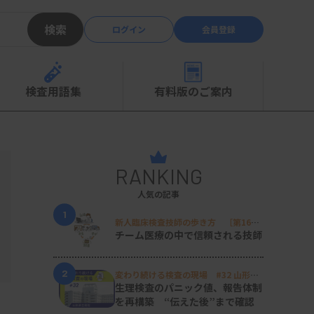
検索
ログイン
会員登録
検査用語集
有料版のご案内
RANKING
人気の記事
1
新人臨床検査技師の歩き方 ［第16
回］
チーム医療の中で信頼される技師
2
変わり続ける検査の現場 #32 山形済
生病院
生理検査のパニック値、報告体制
を再構築 “伝えた後”まで確認