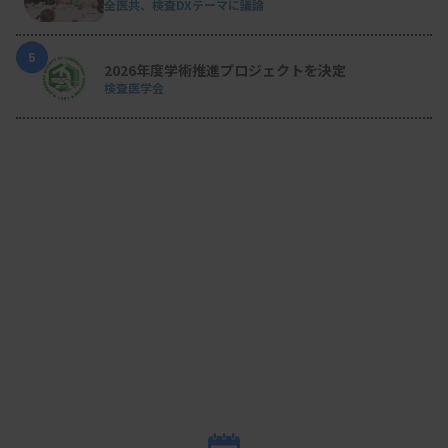
全医共、検査DXテーマに議論
プ
鏡検から報告までの手順は、次の通りである。
5
2026年度学術推進プロジェクトを決定
検査医学会
直線と鋭角に注目し、破砕赤血球が疑われる形
状を探す
周囲の奇形のない赤血球と比較し、カテゴリーA
に該当するかを判断する
カテゴリーAが1％以上出現しているかを概算す
る（1％未満であればカウント対象とならない）
カテゴリーBの出現を確認する
カテゴリーBに該当するかを判断する
分布の偏りに注意しながら、カテゴリーAとBを
含めて赤血球を1000個以上カウントし、比率を
算出する