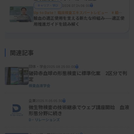
理はなされておらず、各形状は並列関係であった。
キャリア・学び
2026.07.24 06:00
Up to Date！ 臨床検査エキスパートレビュー # 輸血
01
輸血の適正使用を支える新たな枠組み——適正使
用推進ガイドを読み解く
一方で、TMAなどで出現する典型的な形状は、多く
の鏡検者が経験的に認識している。また、不規則変
形型は形容し難い形状をしており、角を有する他の
関連記事
奇形赤血球と類似するため、判定をさらに難しくさ
せている要因の一つであった。
団体・学会
2025.08.25 00:00
破砕赤血球の形態検査に標準化案 2区分で判
定
検査血液学会
2．JSLH形態標準化案のポイント——判定差をどう
抑えるか
企業
2025.11.05 05:30
微生物検査の技術継承でウェブ講座開始 血液
JSLH形態標準化案は、全国サーベイランスの結果
形態分野に続き
を踏まえ、2025年8月に第1.0版から第1.1版へ改訂
D・リレーションズ
された。そのコンセプトはICSHの基準に準拠し、ヒ