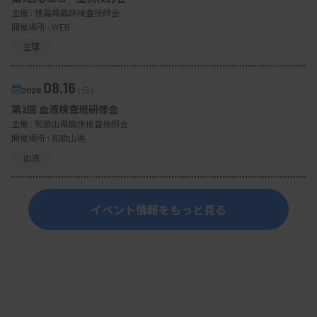
1）日本検査血液学会 形態標準化小委員会：破砕赤血球形
主催 :
徳島県臨床検査技師会
態標準化案 第1.1版．2025
開催場所 : WEB
生理
2）Zini G, et al : 2021 update of the 2012 ICSH
Recommendations foridentification, diagnostic value,
08.16
2026.
（日）
and quantitation ofschistocytes: Impact and revisions．
第2回 血液検査班研修会
Int J Lab Hematol, 43 : 1264–1271, 2021
主催 :
和歌山県臨床検査技師会
開催場所 : 和歌山県
3）前川正：4．溶血性貧血分科会．厚生省特定疾患特発
血液
性造血障害調査研究班報告書（班長：野村武夫），pp64-
70，1990
イベント情報をもっと見る
4）菅原新吾：破砕赤血球の標準化；判定がばらつく原因
へのアプローチ．日本検査血液学会雑誌，24：520-528，
2023