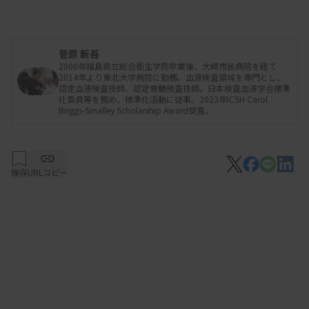
菅原 新吾
2000年福島県立総合衛生学院卒業後、大崎市民病院を経て
2014年より東北大学病院に勤務。血液検査領域を専門とし、
認定血液検査技師、認定骨髄検査技師。日本検査血液学会標準
化委員等を務め、標準化活動に従事。2023年ICSH Carol
Briggs-Smalley Scholarship Award受賞。
保存
URLコピー
図1 破砕赤血球形態標準化案 第1.1版
〔日本検査血液学会：破砕赤血球形態標準化案 第1.1版．2025より〕
破砕赤血球の形態を2つのカテゴリーに分類してい
ることが特徴的で、血栓性微小血管症（TMA）に典
型的な形態をカテゴリーA、それ以外の非典型的な
形態をカテゴリーBに区別している。報告基準は、