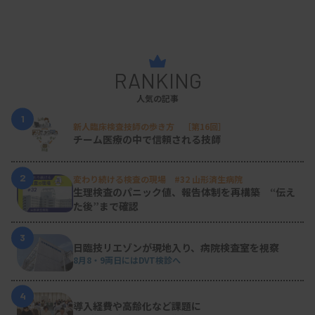
例
〔日本検査血液学会：破砕赤血球形態標準化案 第1.1版．2025より〕
RANKING
人気の記事
1
新人臨床検査技師の歩き方 ［第16回］
チーム医療の中で信頼される技師
2
変わり続ける検査の現場 #32 山形済生病院
生理検査のパニック値、報告体制を再構築 “伝え
図4 類似しているが破砕赤血球としない形状（カテゴリーB）の
た後”まで確認
例
〔日本検査血液学会：破砕赤血球形態標準化案 第1.1版．2025より〕
3
日臨技リエゾンが現地入り、病院検査室を視察
8月8・9両日にはDVT検診へ
現場で破砕赤血球を判定するための6ステッ
4
導入経費や高齢化など課題に