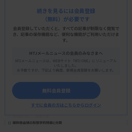
続きを見るには会員登録
（無料）が必要です
JSLH形態標準化案の概要と特徴
会員登録していただくと、すべての記事が制限なく閲覧で
き、
記事の保存機能など、便利な機能がご利用いただけま
日本検査血液学会（JSLH）の形態標準化小委員会
す。
より、2025年に破砕赤血球形態標準化案（以下、
JSLH形態標準化案）が新たにリリースされた（
図
MTJメールニュースの会員のみなさまへ
MTJメールニュースは、WEBサイト「MTJ ONE」にリニューアル
1）
1
）
。JSLH形態標準化案では、破砕赤血球の報
いたしました。
お手数ですが、下記より再度、新規会員登録をお願いします。
告に関して、検体取り扱い、鏡検方法（カウント方
法）、形態学的判定、報告基準が体系的に示されて
いる。
無料会員登録
すでに会員の方はこちらからログイン