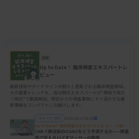
2）
国際血液学標準化協議会（ICSH）の基準
に準拠
し、出現率1％以上が報告対象となる。また、カテ
ゴリーAの出現率が1％以上のときにカテゴリーBを
加算する点に注意を要する。
連載
血液検査のエキスパートレビュー
Up to Date！ 臨床検査エキスパートレ
1．破砕赤血球の判定を難しくさせる原因
ビュー
最新技術やガイドラインが続々と更新される臨床検査領域。
日本において、破砕赤血球は赤血球破砕症候群に出
その重要トレンドを、各分野のエキスパートが“現場で役立
現する奇形赤血球とされ、ヘルメット型、角型、三
つ視点”で厳選解説。明日からの検査業務にすぐ活かせる最
新情報をコンパクトにお届けします。
角型、三日月型、不規則変形型、いがぐり型、小球
状型、赤血球ゴーストなど、さまざまな形状表現で
キャリア・学び
2026.08.07 06:00
3）
扱われてきた
。しかし、これらの形状のうち、ど
Up to Date！ 臨床検査エキスパートレビュー # 輸血
02
CAR-T療法後のICANSをどう予測するか——検査
れがどの疾患に典型的であるかについての明確な整
値で捉えるバイオマーカーの動態