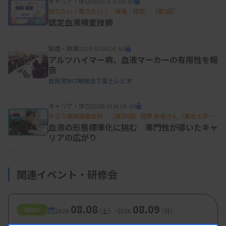
キャリア・学び
2025.11.10 06:00
トの主観による判定差の影響を最小限に抑えること
知りたい！取りたい！ 資格・認定 ［第2回］
にある。
認定血液検査技師
制度・政策
2026.01.05 05:50
判定差は、視覚的特徴取得、特徴の解釈、判定ルー
アルツハイマー病、血液マーカーの有用性を報
4）
ルの個人差から生じるとされている
。JSLH形態
告
自民党MCI勉強会で富士レビオ
標準化案では、同じ特徴を同じ尺度で認識させるた
め、判定に使用する特徴（大きさ、輪郭、色調、セ
キャリア・学び
2026.01.16 06:00
ントラルパーラーなど）を明示し、その特徴の度合
きらり臨床検査技師 ［第25回］菅原 新吾さん（東北大学病
院臨床検査部門 臨床検査技師長／主任臨床検査部門長）
血液の形態標準化に挑む 専門性が導いたキャ
いを測るスケールを周囲の奇形のない赤血球との比
リアの広がり
較として定義している。さらに、特徴の解釈に認識
差が出ないように形状表現や判定根拠を言語で記載
関連イベント・研修会
している（
図2
）。
08.08
08.09
-
開催中
2026.
（土）
2026.
（日）