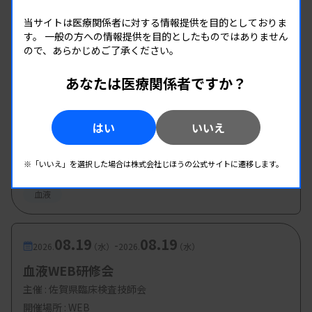
日臨技中部圏支部 臨床血液部門研修会
主催 :
日本臨床衛生検査技師会
当サイトは医療関係者に対する情報提供を目的としておりま
す。
一般の方への情報提供を目的としたものではありません
開催場所 : 静岡県
ので、あらかじめご了承ください。
血液
あなたは医療関係者ですか？
08.16
08.16
-
2026.
（日）
2026.
（日）
図2 カテゴリーA（典型的な形状）の例
はい
いいえ
第2回 血液検査班研修会
〔日本検査血液学会：破砕赤血球形態標準化案 第1.1版．2025より〕
主催 :
和歌山県臨床検査技師会
※「いいえ」を選択した場合は株式会社じほうの公式サイトに遷移します。
開催場所 : 和歌山県
また、破砕赤血球を否定する特徴も示されており、
血液
特徴を肯定と否定の双方から考えて判定する際の参
考となる（
図3
）。これまで否定要素として扱われ
08.19
08.19
-
2026.
（水）
2026.
（水）
ることもあったセントラルパーラーは、第1.1版で
血液WEB研修会
は許容する特徴とされ、否定条件とはならない。カ
主催 :
佐賀県臨床検査技師会
テゴリーBでは「小さく、濃い」ことが条件である
開催場所 : WEB