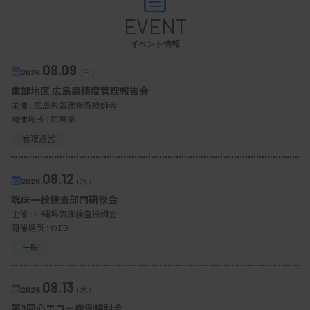
EVENT
事前準備として、1視野あたりの赤血球数を把握し
イベント情報
ておくと概算するときに便利である。仮に1視野あ
08.09
2026.
（日）
たり赤血球が500個存在する場合、1視野あたり5個
東部地区 広島県精度管理報告会
以上の破砕赤血球を認め、それを数視野の分布で確
主催 :
広島県臨床検査技師会
開催場所 : 広島県
認できればカウント対象と判断できる。TMAでは溶
管理運営
血所見を認めるため、関連データも確認するとよい
が、形態学的判定にバイアスがかからないように注
08.12
2026.
（水）
意する。
臨床一般検査部門研修会
主催 :
沖縄県臨床検査技師会
開催場所 : WEB
一般
引用文献
08.13
2026.
（木）
第3回心エコー症例検討会