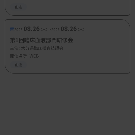
ため、奇形のない赤血球と同等以上の大きさ、ある
血液
いは同等から薄い色調は否定条件となる（
図4
）。
JSLH形態標準化案はICSH基準に準拠し、TMAの診
08.26
08.26
-
断に資することを目的としている。出現率1％以上
2026.
（水）
2026.
（水）
という報告基準も、この目的に基づいて設定されて
第1回臨床血液部門研修会
いることに留意する必要がある。
主催 :
大分県臨床検査技師会
開催場所 : WEB
血液
図3 類似しているが破砕赤血球としない形状（カテゴリーA）の