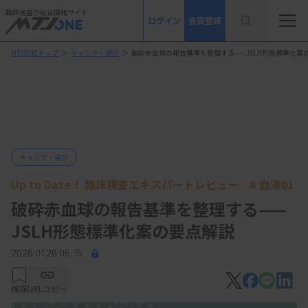
臨床検査の総合情報サイト
ログイン
会員登録
MTJONEトップ
＞
キャリア・学び
＞
破砕赤血球の報告基準を整理する——JSLH形態標準化案
キャリア・学び
Up to Date！ 臨床検査エキスパートレビュー # 血液01
破砕赤血球の報告基準を整理する——
JSLH形態標準化案の要点解説
2026.01.26 06:15
保存
URLコピー